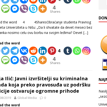
4
Shares
DONA
ad the word 4 4SharesObraćanje studenta Pravnog
teta Univerziteta u Nišu: „Da li shvatate da devet meseci bez
anka nosimo celu ovu borbu na svojim leđima? Devet
[…]
ad the word
4
4
Shares
ja Ilić: Javni izvršitelji su kriminalna
NAJ
da koja preko pravosuđa uz podršku
icije ostvaruje ogromne prihode
Nasil
„sezo
08/2019
Global Media
0
Unive
ad the word