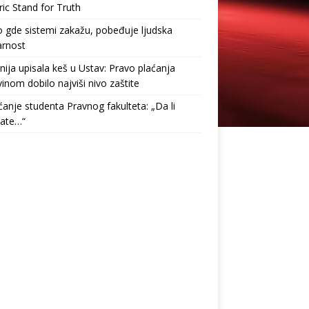
ric Stand for Truth
gde sistemi zakažu, pobeđuje ljudska
arnost
nija upisala keš u Ustav: Pravo plaćanja
inom dobilo najviši nivo zaštite
anje studenta Pravnog fakulteta: „Da li
tate…“