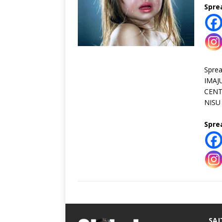
Spre
Spre
IMAJ
CENT
NISU
Spre
SAJ