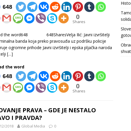
Histo
648
Tamo 
0
solid
Shares
Slove
ad the word648 648SharesVelja Ilić: Javni izvršitelji
gotov
iminalna banda koja preko pravosuđa uz podršku policije
Obrać
ruje ogromne prihode Javni izvršitelji i epska pljačka naroda
shva
telji
[…]
ad the word
648
0
Shares
OVANJE PRAVA – GDE JE NESTALO
VO I PRAVDA?
12/2018
Global Media
0