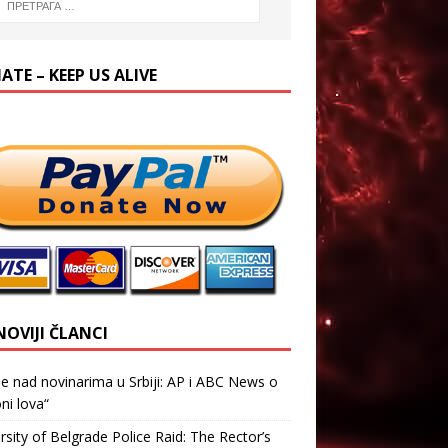
TE – KEEP US ALIVE
NOVIJI ČLANCI
je nad novinarima u Srbiji: AP i ABC News o
ni lova“
rsity of Belgrade Police Raid: The Rector’s