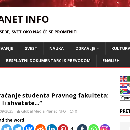
ANET INFO
EBE, SVET OKO NAS ĆE SE PROMENITI
IVANJE
SVEST
NAUKA
ZDRAVLJE
KULTUR
BESPLATNI DOKUMENTARCI S PREVODOM
ENGLISH
aćanje studenta Pravnog fakulteta:
 li shvatate…“
PRE
09/2025
Global Media Planet INFO
0
ad the word
4