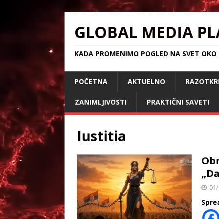
GLOBAL MEDIA PL
KADA PROMENIMO POGLED NA SVET OKO S
POČETNA
AKTUELNO
RAZOTKR
ZANIMLJIVOSTI
PRAKTIČNI SAVETI
Iustitia
Obr
„Da
01/
Spre