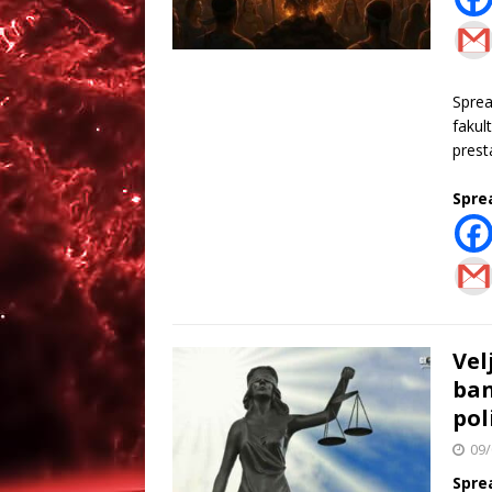
Spre
fakul
prest
Spre
Vel
ban
pol
09/
Spre