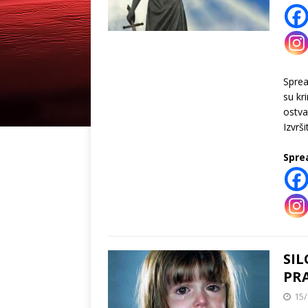
Spre
su kr
ostva
Izvrši
Spre
SIL
PRA
15/