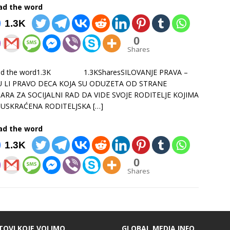
ad the word
1.3K
0
Shares
ad the word1.3K 1.3KSharesSILOVANJE PRAVA –
U LI PRAVO DECA KOJA SU ODUZETA OD STRANE
ARA ZA SOCIJALNI RAD DA VIDE SVOJE RODITELJE KOJIMA
 USKRAĆENA RODITELJSKA
[…]
ad the word
1.3K
0
Shares
TOVI KOJE VOLIMO
GLOBAL MEDIA INFO