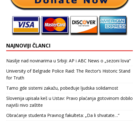
NAJNOVIJI ČLANCI
Nasilje nad novinarima u Srbiji: AP i ABC News o „sezoni lova“
University of Belgrade Police Raid: The Rector’s Historic Stand
for Truth
Tamo gde sistemi zakažu, pobeđuje ljudska solidarnost
Slovenija upisala keš u Ustav: Pravo plaćanja gotovinom dobilo
najviši nivo zaštite
Obraćanje studenta Pravnog fakulteta: „Da li shvatate…“