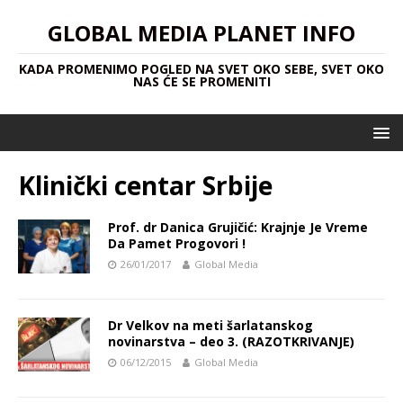
GLOBAL MEDIA PLANET INFO
KADA PROMENIMO POGLED NA SVET OKO SEBE, SVET OKO
NAS ĆE SE PROMENITI
Klinički centar Srbije
Prof. dr Danica Grujičić: Krajnje Je Vreme
Da Pamet Progovori !
26/01/2017
Global Media
Dr Velkov na meti šarlatanskog
novinarstva – deo 3. (RAZOTKRIVANJE)
06/12/2015
Global Media