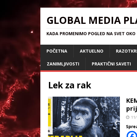
GLOBAL MEDIA PL
KADA PROMENIMO POGLED NA SVET OKO S
POČETNA
AKTUELNO
RAZOTKR
ZANIMLJIVOSTI
PRAKTIČNI SAVETI
Lek za rak
KEM
pri
11/
Spre