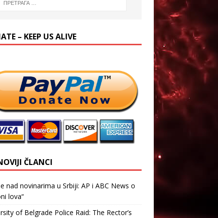
TE – KEEP US ALIVE
NOVIJI ČLANCI
je nad novinarima u Srbiji: AP i ABC News o
ni lova“
rsity of Belgrade Police Raid: The Rector’s