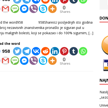
0
Shares
DONA
ad the word958 958SharesU posljednjih sto godina
i broj nezavisnih znanstvenika pronašlo je siguran put u
enju malignih bolesti, koji se pokazao i do 100% sigurnim,
[…]
ad the word
958
0
Shares
NAJ
Nasil
„sezo
Unive