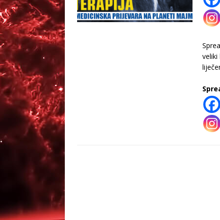
Spre
velik
liječ
Spre