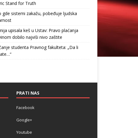
ric Stand for Truth
gde sistemi zakažu, pobeđuje ljudska
arnost
nija upisala keš u Ustav: Pravo plaćanja
inom dobilo najviši nivo zaštite
anje studenta Pravnog fakulteta: „Da li
tate…“
PRATI NAS
Facebook
Google+
Youtube