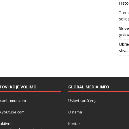
Histo
Tamo 
solid
Slove
gotov
Obrać
shva
TOVI KOJE VOLIMO
GLOBAL MEDIA INFO
.bebamur.com
Uslovi korišćenja
.youtube.com
O nama
 aktivno:
Kontakt