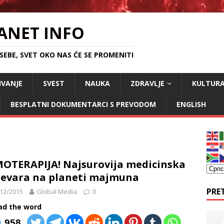
ANET INFO
EBE, SVET OKO NAS ĆE SE PROMENITI
IVANJE
SVEST
NAUKA
ZDRAVLJE
KULTUR
BESPLATNI DOKUMENTARCI S PREVODOM
ENGLISH
OTERAPIJA! Najsurovija medicinska
jevara na planeti majmuna
PRE
12/2015
Global Media
0
ad the word
958