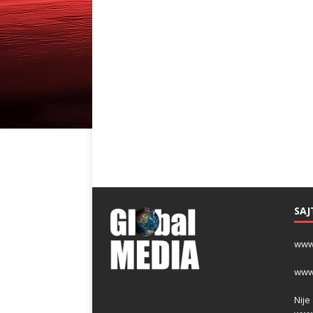
SAJ
www
www
Nije