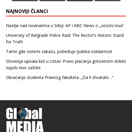
NAJNOVIJI ČLANCI
Nasilje nad novinarima u Srbiji: AP i ABC News o „sezoni lova“
University of Belgrade Police Raid: The Rector’s Historic Stand
for Truth
Tamo gde sistemi zakažu, pobeđuje ljudska solidarnost
Slovenija upisala keš u Ustav: Pravo plaćanja gotovinom dobilo
najviši nivo zaštite
Obraćanje studenta Pravnog fakulteta: „Da li shvatate…“