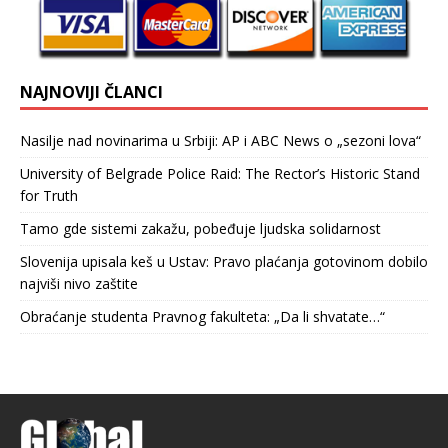
NAJNOVIJI ČLANCI
Nasilje nad novinarima u Srbiji: AP i ABC News o „sezoni lova“
University of Belgrade Police Raid: The Rector’s Historic Stand
for Truth
Tamo gde sistemi zakažu, pobeđuje ljudska solidarnost
Slovenija upisala keš u Ustav: Pravo plaćanja gotovinom dobilo
najviši nivo zaštite
Obraćanje studenta Pravnog fakulteta: „Da li shvatate…“