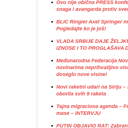
Ovo nije obična PRESS konfe
snaga i avangarda protiv sve
BLIC Ringier Axel Springer
Pogledajte ko je još!
VLADA SRBIJE DAJE ŽELJK
IZNOSE I TO PROGLAŠAVA
Međunarodna Federacija Nov
novinarima neprihvatljivo vi
doseglo nove visine!
Novi raketni udari na Siriju 
oborila svih 9 raketa
Tajna migraciona agenda – Fr
mase – INTERVJU
PUTIN OBJAVIO RAT: Zabranio