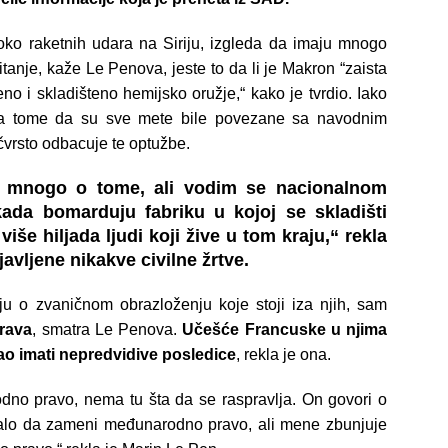
 oko raketnih udara na Siriju, izgleda da imaju mnogo
itanje, kaže Le Penova, jeste to da li je Makron “zaista
o i skladišteno hemijsko oružje,“ kako je tvrdio. Iako
i na tome da su sve mete bile povezane sa navodnim
čvrsto odbacuje te optužbe.
 mnogo o tome, ali vodim se nacionalnom
da bomarduju fabriku u kojoj se skladišti
više hiljada ljudi koji žive u tom kraju,“ rekla
avljene nikakve civilne žrtve.
u o zvaničnom obrazloženju koje stoji iza njih, sam
rava
, smatra Le Penova.
Učešće Francuske u njima
ogao imati nepredvidive posledice
, rekla je ona.
dno pravo, nema tu šta da se raspravlja. On govori o
ebalo da zameni međunarodno pravo, ali mene zbunjuje