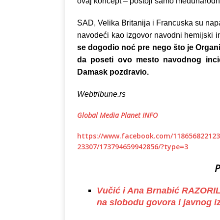
ovaj koncept – postoji samo međunarodno
SAD, Velika Britanija i Francuska su napa
navodeći kao izgovor navodni hemijski i
se dogodio noć pre nego što je Organ
da poseti ovo mesto navodnog incide
Damask pozdravio.
Webtribune.rs
Global Media Planet INFO
https://www.facebook.com/118656822123
23307/173794659942856/?type=3
P
Vučić i Ana Brnabić RAZORIL
na slobodu govora i javnog iz