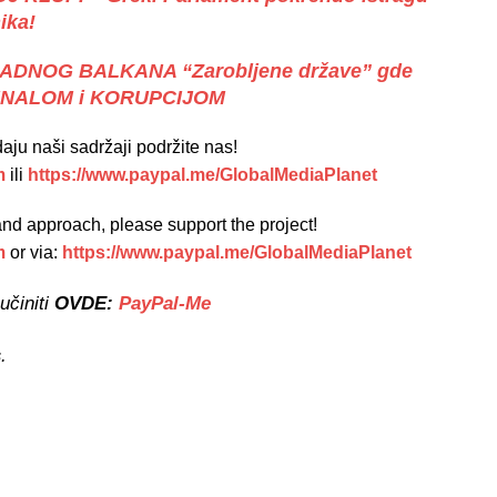
ika!
DNOG BALKANA “Zarobljene države” gde
RIMINALOM i KORUPCIJOM
ju naši sadržaji podržite nas!
m
ili
https://www.paypal.me/GlobalMediaPlanet
t and approach, please support the project!
m
or via:
https://www.paypal.me/GlobalMediaPlanet
učiniti
OVDE:
PayPal-Me
s
.