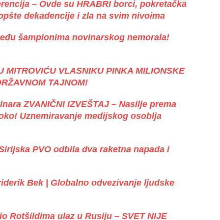
rencija – Ovde su HRABRI borci, pokretačka
opšte dekadencije i zla na svim nivoima
 među šampionima novinarskog nemorala!
U MITROVIĆU VLASNIKU PINKA MILIONSKE
 DRŽAVNOM TAJNOM!
inara ZVANIČNI IZVEŠTAJ – Nasilje prema
soko! Uznemiravanje medijskog osoblja
– Sirijska PVO odbila dva raketna napada i
iderik Bek | Globalno odvezivanje ljudske
 Rotšildima ulaz u Rusiju – SVET NIJE