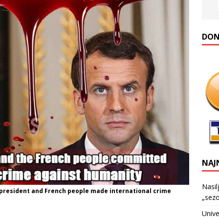
DONA
NAJ
Nasil
president and French people made international crime
„sezo
Unive