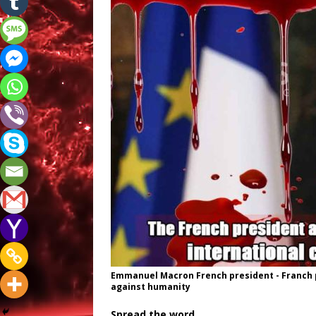
Emmanuel Macron French president - Franch 
against humanity
Spread the word