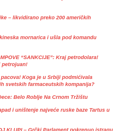
ke – likvidirano preko 200 američkih
 i kineska mornarica i ušla pod komandu
OVE “SANKCIJE”: Kraj petrodolara!
i petrojuan!
 pacova! Koga je u Srbiji podmićivala
ćih svetskih farmaceutskih kompanija?
ece: Belo Roblje Na Crnom Tržištu
d i uništenje najveće ruske baze Tartus u
KLUPI – Grčki Parlament pokrenuo istragu