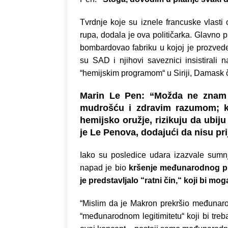
Tvrdnje koje su iznele francuske vlasti
rupa, dodala je ova političarka. Glavno p
bombardovao fabriku u kojoj je prozveden
su SAD i njihovi saveznici insistiral
“hemijskim programom“ u Siriji, Damask 
Marin Le Pen: “Možda ne znam
mudrošću i zdravim razumom; ka
hemijsko oružje, rizikuju da ubiju 
je Le Penova, dodajući da nisu prij
Iako su posledice udara izazvale sumnj
napad je bio
kršenje međunarodnog p
je predstavljalo “ratni čin,“ koji bi m
“Mislim da je Makron prekršio međunaro
“međunarodnom legitimitetu“ koji bi tr