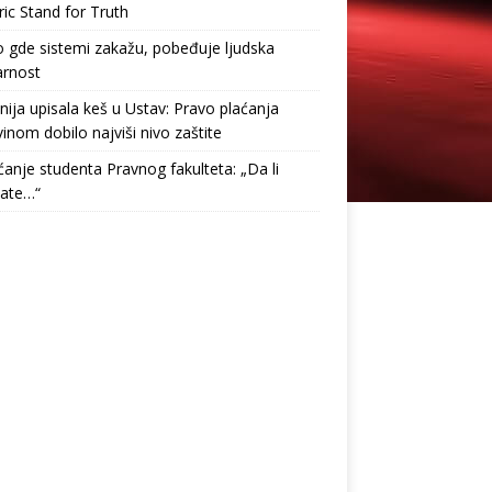
ric Stand for Truth
gde sistemi zakažu, pobeđuje ljudska
arnost
nija upisala keš u Ustav: Pravo plaćanja
inom dobilo najviši nivo zaštite
anje studenta Pravnog fakulteta: „Da li
tate…“