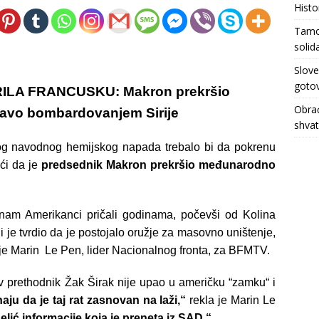
Histo
Tamo 
solid
Slove
gotov
ILA FRANCUSKU: Makron prekršio
Obrać
avo bombardovanjem Sirije
shva
bog navodnog hemijskog napada trebalo bi da pokrenu
ći da je
predsednik Makron prekršio međunarodno
 nam Amerikanci pričali godinama, počevši od Kolina
je tvrdio da je postojalo oružje za masovno uništenje,
la je Marin Le Pen, lider Nacionalnog fronta, za BFMTV.
 prethodnik Žak Širak nije upao u američku “zamku“ i
aju da je taj rat zasnovan na laži,“
rekla je Marin Le
lić informacije koja je preneta iz SAD.“