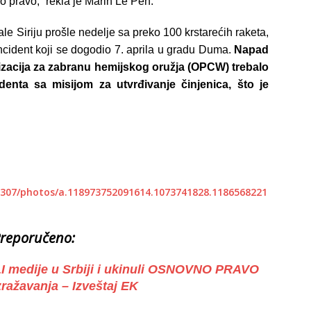
 pravo,“ rekla je Marin Le Pen.
le Siriju prošle nedelje sa preko 100 krstarećih raketa,
ncident koji se dogodio 7. aprila u gradu Duma.
Napad
izacija za zabranu hemijskog oružja (OPCW) trebalo
nta sa misijom za utvrđivanje činjenica, što je
307/photos/a.118973752091614.1073741828.1186568221
reporučeno:
I medije u Srbiji i ukinuli OSNOVNO PRAVO
ražavanja – Izveštaj EK