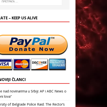
TE – KEEP US ALIVE
NOVIJI ČLANCI
je nad novinarima u Srbiji: AP i ABC News o
ni lova“
rsity of Belgrade Police Raid: The Rector’s