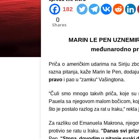
182
0
Shares
MARIN LE PEN UZNEMIR
međunarodno pr
Priča o američkim udarima na Siriju z
razna pitanja, kaže Marin le Pen, dodaju
pravo
i pao u “zamku“ Vašingtona.
“Čuli smo mnogo takvih priča, koje su
Pauela sa njegovom malom bočicom, koji 
što je postalo razlog za rat u Iraku,“ rek
Za razliku od Emanuela Makrona, njegov
protivio se ratu u Iraku.
“Danas svi prizn
Pen.
“Stoga, dovodim u pitanje svaki de