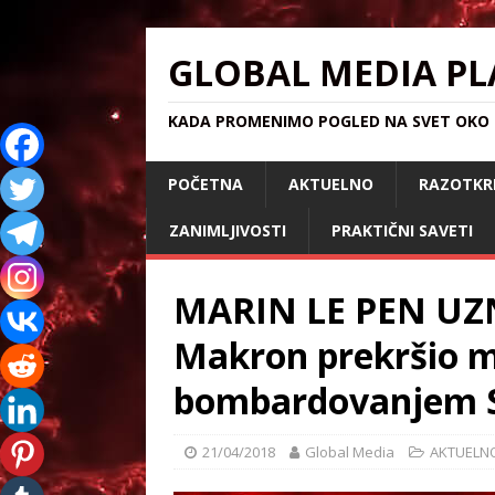
GLOBAL MEDIA PL
KADA PROMENIMO POGLED NA SVET OKO S
POČETNA
AKTUELNO
RAZOTKR
ZANIMLJIVOSTI
PRAKTIČNI SAVETI
MARIN LE PEN UZ
Makron prekršio 
bombardovanjem S
21/04/2018
Global Media
AKTUELN