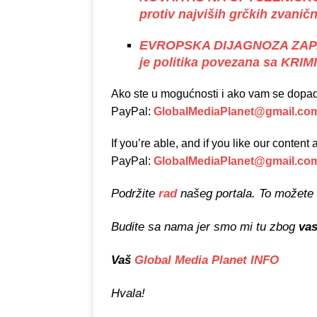
protiv najviših grčkih zvaničn
EVROPSKA DIJAGNOZA ZAPA
je politika povezana sa K
Ako ste u mogućnosti i ako vam se dopada
PayPal:
GlobalMediaPlanet@gmail.co
If you’re able, and if you like our conten
PayPal:
GlobalMediaPlanet@gmail.co
Podržite
rad
našeg portala. To možete 
Budite sa nama jer smo mi tu zbog
va
Vaš
Global Media Planet INFO
Hvala!