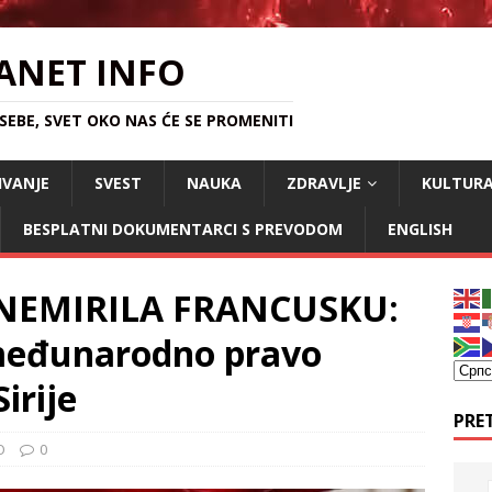
ANET INFO
EBE, SVET OKO NAS ĆE SE PROMENITI
IVANJE
SVEST
NAUKA
ZDRAVLJE
KULTUR
BESPLATNI DOKUMENTARCI S PREVODOM
ENGLISH
NEMIRILA FRANCUSKU:
međunarodno pravo
irije
PRE
O
0