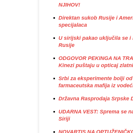
NJIHOV!
Direktan sukob Rusije i Ameri
specijalaca
U sirijski pakao uključila se
Rusije
ODGOVOR PEKINGA NA TRAMP
Kinezi puštaju u opticaj zlatn
Srbi za eksperimente bolji od
farmaceutska mafija iz vode
Državna Rasprodaja Srpske D
UDARNA VEST: Sprema se napa
Siriji
NOVARTIS NA OPTUŽENIČKOJ 