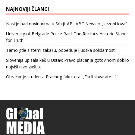
NAJNOVIJI ČLANCI
Nasilje nad novinarima u Srbiji: AP i ABC News o „sezoni lova“
University of Belgrade Police Raid: The Rector’s Historic Stand
for Truth
Tamo gde sistemi zakažu, pobeđuje ljudska solidarnost
Slovenija upisala keš u Ustav: Pravo plaćanja gotovinom dobilo
najviši nivo zaštite
Obraćanje studenta Pravnog fakulteta: „Da li shvatate…“