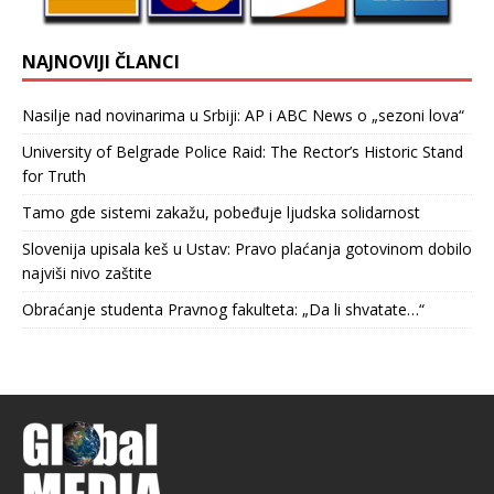
NAJNOVIJI ČLANCI
Nasilje nad novinarima u Srbiji: AP i ABC News o „sezoni lova“
University of Belgrade Police Raid: The Rector’s Historic Stand
for Truth
Tamo gde sistemi zakažu, pobeđuje ljudska solidarnost
Slovenija upisala keš u Ustav: Pravo plaćanja gotovinom dobilo
najviši nivo zaštite
Obraćanje studenta Pravnog fakulteta: „Da li shvatate…“