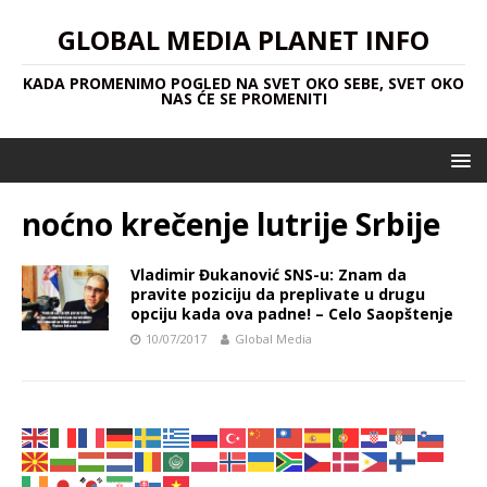
GLOBAL MEDIA PLANET INFO
KADA PROMENIMO POGLED NA SVET OKO SEBE, SVET OKO
NAS ĆE SE PROMENITI
noćno krečenje lutrije Srbije
Vladimir Đukanović SNS-u: Znam da
pravite poziciju da preplivate u drugu
opciju kada ova padne! – Celo Saopštenje
10/07/2017
Global Media