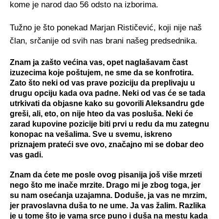
kome je narod dao 56 odsto na izborima.
Tužno je što ponekad Marjan Rističević, koji nije naš
član, srčanije od svih nas brani našeg predsednika.
Znam ja zašto većina vas, opet naglašavam čast
izuzecima koje poštujem, ne sme da se konfrotira.
Zato što neki od vas prave poziciju da preplivaju u
drugu opciju kada ova padne. Neki od vas će se tada
utrkivati da objasne kako su govorili Aleksandru gde
greši, ali, eto, on nije hteo da vas posluša. Neki će
zarad kupovine pozicije biti prvi u redu da mu zategnu
konopac na vešalima. Sve u svemu, iskreno
priznajem prateći sve ovo, značajno mi se dobar deo
vas gadi.
Znam da ćete me posle ovog pisanija još više mrzeti
nego što me inače mrzite. Drago mi je zbog toga, jer
su nam osećanja uzajamna. Doduše, ja vas ne mrzim,
jer pravoslavna duša to ne ume. Ja vas žalim. Razlika
je u tome što je vama srce puno i duša na mestu kada