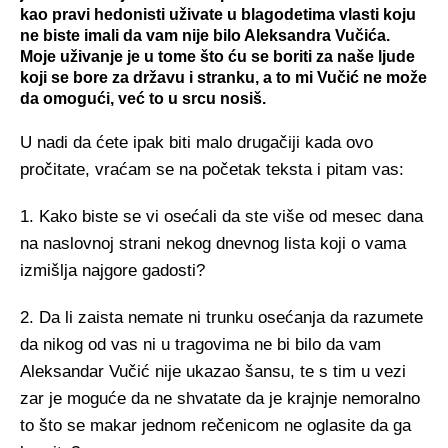
kao pravi hedonisti uživate u blagodetima vlasti koju
ne biste imali da vam nije bilo Aleksandra Vučića.
Moje uživanje je u tome što ću se boriti za naše ljude
koji se bore za državu i stranku, a to mi Vučić ne može
da omogući, već to u srcu nosiš.
U nadi da ćete ipak biti malo drugačiji kada ovo
pročitate, vraćam se na početak teksta i pitam vas:
1. Kako biste se vi osećali da ste više od mesec dana
na naslovnoj strani nekog dnevnog lista koji o vama
izmišlja najgore gadosti?
2. Da li zaista nemate ni trunku osećanja da razumete
da nikog od vas ni u tragovima ne bi bilo da vam
Aleksandar Vučić nije ukazao šansu, te s tim u vezi
zar je moguće da ne shvatate da je krajnje nemoralno
to što se makar jednom rečenicom ne oglasite da ga