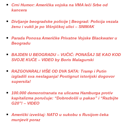
Crni Humor: Američka vojska na VMA leči Srbe od
kancera
Divljanje beogradske policije | Beograd: Policija vezala
ženu i vukli je po Višnjičkoj ulici – SNIMAK
Parada Ponosa Američke Privatne Vojske Blackwater u
Beogradu
BAJDEN U BEOGRADU – VUČIĆ: PONAŠAJ SE KAO KOD
SVOJE KUĆE – VIDEO by Boris Malagurski
RAZGOVARALI VIŠE OD DVA SATA: Tramp i Putin
izgladili sva neslaganja! Postignut istorijski dogovor
supersila!
100.000 demonstranata na ulicama Hamburga protiv
kapitalizma poručuje: “Dobrodošli u pakao” i “Razbijte
G20”! – VIDEO
Američki izveštaj: NATO u sukobu s Rusijom čeka
munjevit poraz