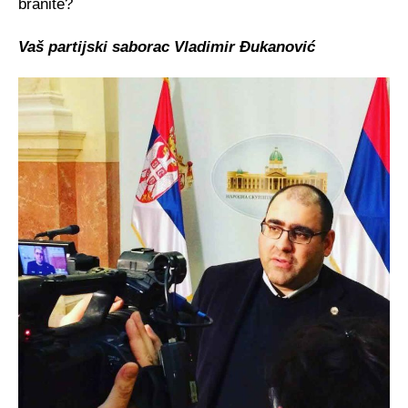
branite?
Vaš partijski saborac Vladimir Đukanović