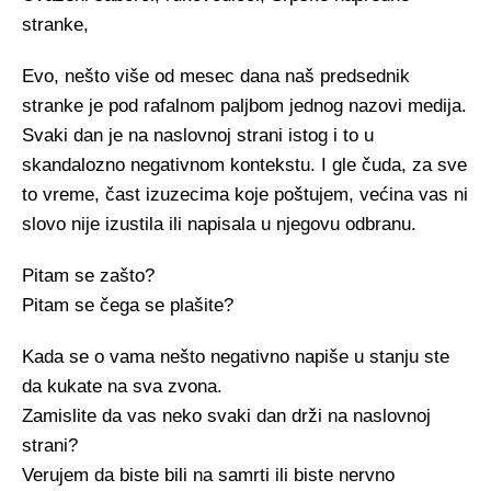
stranke,
Evo, nešto više od mesec dana naš predsednik
stranke je pod rafalnom paljbom jednog nazovi medija.
Svaki dan je na naslovnoj strani istog i to u
skandalozno negativnom kontekstu. I gle čuda, za sve
to vreme, čast izuzecima koje poštujem, većina vas ni
slovo nije izustila ili napisala u njegovu odbranu.
Pitam se zašto?
Pitam se čega se plašite?
Kada se o vama nešto negativno napiše u stanju ste
da kukate na sva zvona.
Zamislite da vas neko svaki dan drži na naslovnoj
strani?
Verujem da biste bili na samrti ili biste nervno