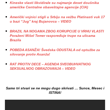
Kineske vlasti likvidirale su najmanje deset doušnika
američke Centralne obaveštajne agencije (CIA)
Američki vojnici stigli u Srbiju na vežbu Platinasti vuk 17
u bazi “Jug” kraj Bujanovca – VIDEO
BRAZIL NA NOGAMA ZBOG KORUPCIJE U VRHU VLASTI
Poraženi Mišel Temer raspoređuje trupe na ulicama
Brazila
POBEDA ASANŽA! Švedska ODUSTALA od optužbe za
silovanje protiv Asanža!
RAT PROTIV DECE – AGENDA SVEOBUHVATNOG
SEKSUALNOG OBRAZOVANJA – VIDEO
Samo tri stvari se ne mogu d
ugo skrivati … Sunce, Mesec i
ISTINA!