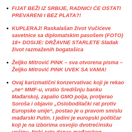
FIJAT BEŽI IZ SRBIJE, RADNICI ĆE OSTATI
PREVARENI I BEZ PLATA?!
KUPLERAJ! Raskalašan život Vučićeve
savetnice sa diplomatskim pasošem (FOTO)
18+ DOSIJE: DRŽAVNE STARLETE Sladak
život razmaženih bogatašica
Željko Mitrović PINK – sva otvorena pisma –
Željko Mitrović PINK UVEK SA VAMA!
Ovaj karizmatični konzervativac koji je rekao
„ne“ MMF-u, vratio Središnju banku
Mađarskoj, zapalio GMO polja, protjerao
Soroša i objavio „Oslobodilački rat protiv
Europske unije“, postao je u pravom smislu
mađarski Putin. I jedini je europski političar
koji je na izborima osvojio dvotrećinsku
većinu. Neki zato danas mađarskog