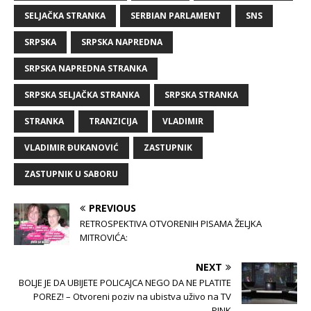
SELJAČKA STRANKA
SERBIAN PARLAMENT
SNS
SRPSKA
SRPSKA NAPREDNA
SRPSKA NAPREDNA STRANKA
SRPSKA SELJAČKA STRANKA
SRPSKA STRANKA
STRANKA
TRANZICIJA
VLADIMIR
VLADIMIR ĐUKANOVIĆ
ZASTUPNIK
ZASTUPNIK U SABORU
PREVIOUS
RETROSPEKTIVA OTVORENIH PISAMA ŽELJKA
MITROVIĆA:
NEXT
BOLJE JE DA UBIJETE POLICAJCA NEGO DA NE PLATITE
POREZ! – Otvoreni poziv na ubistva uživo na TV
PINK