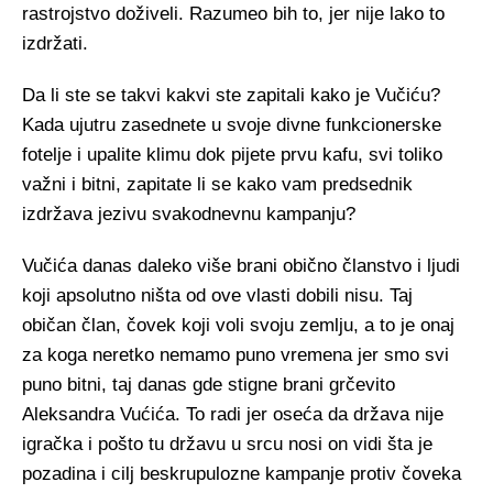
rastrojstvo doživeli. Razumeo bih to, jer nije lako to
izdržati.
Da li ste se takvi kakvi ste zapitali kako je Vučiću?
Kada ujutru zasednete u svoje divne funkcionerske
fotelje i upalite klimu dok pijete prvu kafu, svi toliko
važni i bitni, zapitate li se kako vam predsednik
izdržava jezivu svakodnevnu kampanju?
Vučića danas daleko više brani obično članstvo i ljudi
koji apsolutno ništa od ove vlasti dobili nisu. Taj
običan član, čovek koji voli svoju zemlju, a to je onaj
za koga neretko nemamo puno vremena jer smo svi
puno bitni, taj danas gde stigne brani grčevito
Aleksandra Vućića. To radi jer oseća da država nije
igračka i pošto tu državu u srcu nosi on vidi šta je
pozadina i cilj beskrupulozne kampanje protiv čoveka