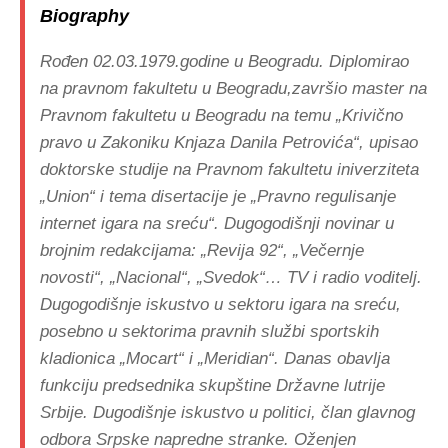
Biography
Rođen 02.03.1979.godine u Beogradu. Diplomirao
na pravnom fakultetu u Beogradu,završio master na
Pravnom fakultetu u Beogradu na temu „Krivično
pravo u Zakoniku Knjaza Danila Petrovića“, upisao
doktorske studije na Pravnom fakultetu iniverziteta
„Union“ i tema disertacije je „Pravno regulisanje
internet igara na sreću“. Dugogodišnji novinar u
brojnim redakcijama: „Revija 92“, „Večernje
novosti“, „Nacional“, „Svedok“… TV i radio voditelj.
Dugogodišnje iskustvo u sektoru igara na sreću,
posebno u sektorima pravnih službi sportskih
kladionica „Mocart“ i „Meridian“. Danas obavlja
funkciju predsednika skupštine Državne lutrije
Srbije. Dugodišnje iskustvo u politici, član glavnog
odbora Srpske napredne stranke. Oženjen