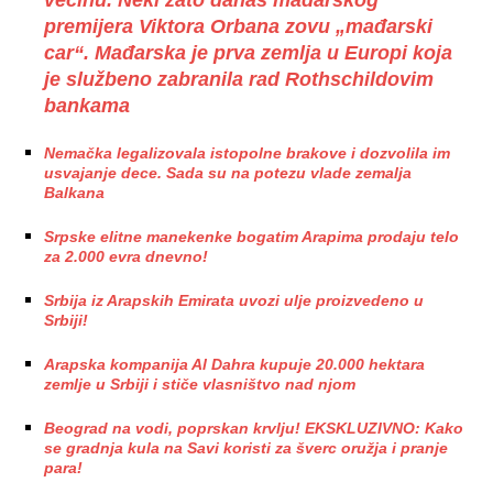
premijera Viktora Orbana zovu „mađarski
car“. Mađarska je prva zemlja u Europi koja
je službeno zabranila rad Rothschildovim
bankama
Nemačka legalizovala istopolne brakove i dozvolila im
usvajanje dece. Sada su na potezu vlade zemalja
Balkana
Srpske elitne manekenke bogatim Arapima prodaju telo
za 2.000 evra dnevno!
Srbija iz Arapskih Emirata uvozi ulje proizvedeno u
Srbiji!
Arapska kompanija Al Dahra kupuje 20.000 hektara
zemlje u Srbiji i stiče vlasništvo nad njom
Beograd na vodi, poprskan krvlju! EKSKLUZIVNO: Kako
se gradnja kula na Savi koristi za šverc oružja i pranje
para!