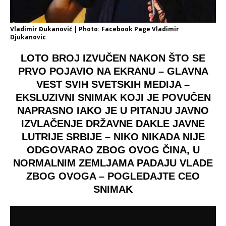
Vladimir Đukanović | Photo: Facebook Page Vladimir
Djukanovic
LOTO BROJ IZVUČEN NAKON ŠTO SE
PRVO POJAVIO NA EKRANU – GLAVNA
VEST SVIH SVETSKIH MEDIJA –
EKSLUZIVNI SNIMAK KOJI JE POVUČEN
NAPRASNO IAKO JE U PITANJU JAVNO
IZVLAČENJE DRŽAVNE DAKLE JAVNE
LUTRIJE SRBIJE – NIKO NIKADA NIJE
ODGOVARAO ZBOG OVOG ČINA, U
NORMALNIM ZEMLJAMA PADAJU VLADE
ZBOG OVOGA – POGLEDAJTE CEO
SNIMAK