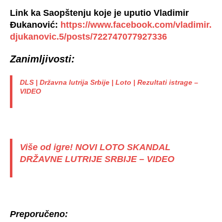
Link ka Saopštenju koje je uputio Vladimir
Đukanović:
https://www.facebook.com/vladimir.
djukanovic.5/posts/722747077927336
Zanimljivosti:
DLS | Državna lutrija Srbije | Loto | Rezultati istrage –
VIDEO
Više od igre! NOVI LOTO SKANDAL
DRŽAVNE LUTRIJE SRBIJE – VIDEO
Preporučeno: