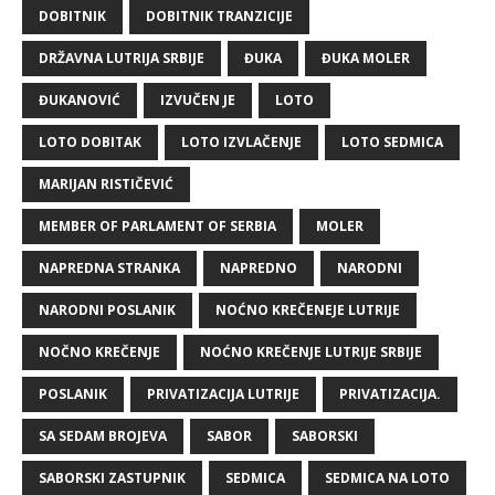
DOBITNIK
DOBITNIK TRANZICIJE
DRŽAVNA LUTRIJA SRBIJE
ĐUKA
ĐUKA MOLER
ĐUKANOVIĆ
IZVUČEN JE
LOTO
LOTO DOBITAK
LOTO IZVLAČENJE
LOTO SEDMICA
MARIJAN RISTIČEVIĆ
MEMBER OF PARLAMENT OF SERBIA
MOLER
NAPREDNA STRANKA
NAPREDNO
NARODNI
NARODNI POSLANIK
NOĆNO KREČENEJE LUTRIJE
NOČNO KREČENJE
NOĆNO KREČENJE LUTRIJE SRBIJE
POSLANIK
PRIVATIZACIJA LUTRIJE
PRIVATIZACIJA.
SA SEDAM BROJEVA
SABOR
SABORSKI
SABORSKI ZASTUPNIK
SEDMICA
SEDMICA NA LOTO