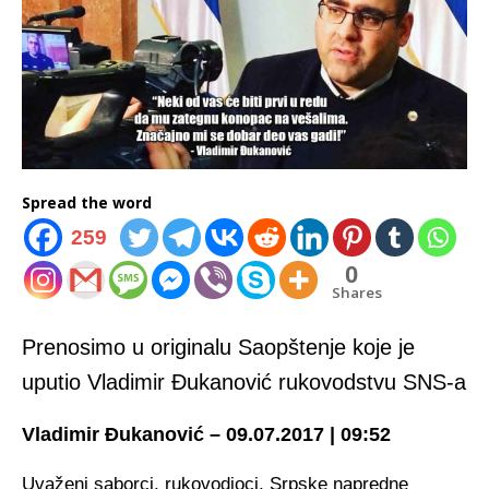
Spread the word
259
0
Shares
Prenosimo u originalu Saopštenje koje je
uputio Vladimir Đukanović rukovodstvu SNS-a
Vladimir Đukanović – 09.07.2017 | 09:52
Uvaženi saborci, rukovodioci, Srpske napredne