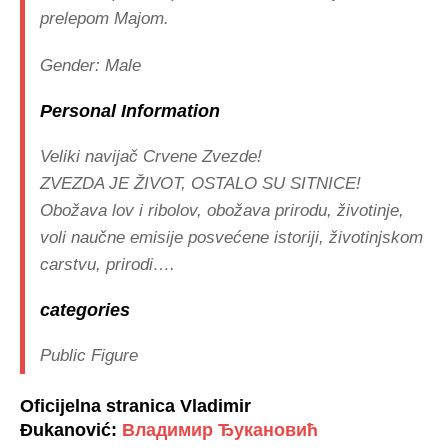
prelepom Majom.
Gender:
Male
Personal Information
Veliki navijač Crvene Zvezde!
ZVEZDA JE ŽIVOT, OSTALO SU SITNICE!
Obožava lov i ribolov, obožava prirodu, životinje,
voli naučne emisije posvećene istoriji, životinjskom
carstvu, prirodi….
categories
Public Figure
Oficijelna stranica Vladimir
Đukanović:
Владимир Ђукановић