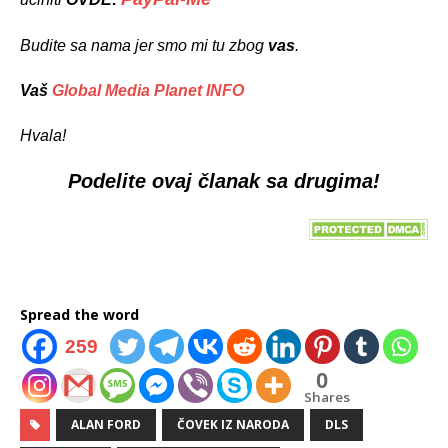
Budite sa nama jer smo mi tu zbog
vas
.
Vaš
Global Media Planet INFO
Hvala!
Podelite ovaj članak sa drugima!
Spread the word
259
0
Shares
ALAN FORD
ČOVEK IZ NARODA
DLS