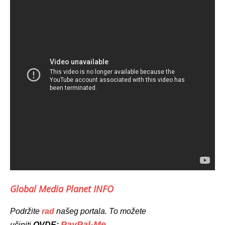
Global Media Planet INFO
Podržite
rad
našeg portala. To možete
PayPal-Me
učiniti
OVDE: