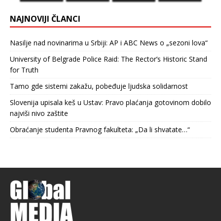
NAJNOVIJI ČLANCI
Nasilje nad novinarima u Srbiji: AP i ABC News o „sezoni lova“
University of Belgrade Police Raid: The Rector’s Historic Stand
for Truth
Tamo gde sistemi zakažu, pobeđuje ljudska solidarnost
Slovenija upisala keš u Ustav: Pravo plaćanja gotovinom dobilo
najviši nivo zaštite
Obraćanje studenta Pravnog fakulteta: „Da li shvatate…“