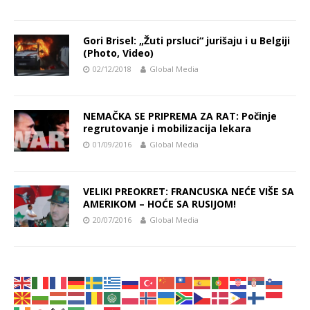
Gori Brisel: „Žuti prsluci“ jurišaju i u Belgiji
(Photo, Video)
02/12/2018
Global Media
NEMAČKA SE PRIPREMA ZA RAT: Počinje
regrutovanje i mobilizacija lekara
01/09/2016
Global Media
VELIKI PREOKRET: FRANCUSKA NEĆE VIŠE SA
AMERIKOM – HOĆE SA RUSIJOM!
20/07/2016
Global Media