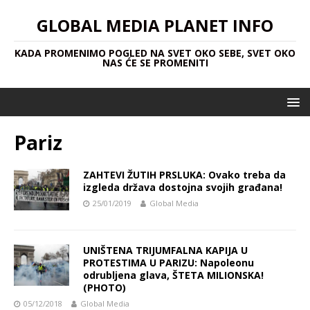
GLOBAL MEDIA PLANET INFO
KADA PROMENIMO POGLED NA SVET OKO SEBE, SVET OKO
NAS ĆE SE PROMENITI
Pariz
ZAHTEVI ŽUTIH PRSLUKA: Ovako treba da
izgleda država dostojna svojih građana!
25/01/2019
Global Media
UNIŠTENA TRIJUMFALNA KAPIJA U
PROTESTIMA U PARIZU: Napoleonu
odrubljena glava, ŠTETA MILIONSKA!
(PHOTO)
05/12/2018
Global Media