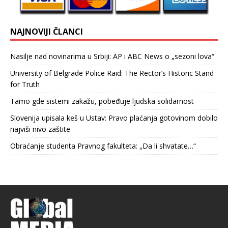
NAJNOVIJI ČLANCI
Nasilje nad novinarima u Srbiji: AP i ABC News o „sezoni lova“
University of Belgrade Police Raid: The Rector’s Historic Stand
for Truth
Tamo gde sistemi zakažu, pobeđuje ljudska solidarnost
Slovenija upisala keš u Ustav: Pravo plaćanja gotovinom dobilo
najviši nivo zaštite
Obraćanje studenta Pravnog fakulteta: „Da li shvatate…“