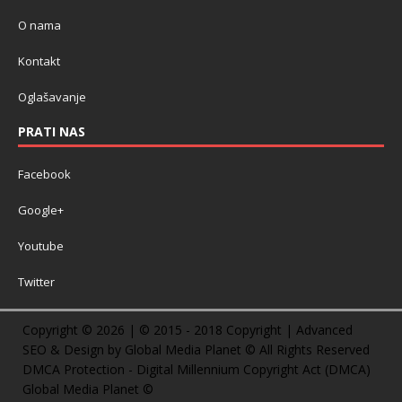
O nama
Kontakt
Oglašavanje
PRATI NAS
Facebook
Google+
Youtube
Twitter
Copyright © 2026 | © 2015 - 2018 Copyright | Advanced
SEO & Design by Global Media Planet © All Rights Reserved
DMCA Protection - Digital Millennium Copyright Act (DMCA)
Global Media Planet ©