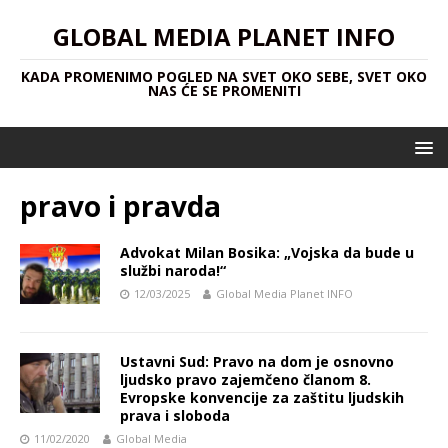
GLOBAL MEDIA PLANET INFO
KADA PROMENIMO POGLED NA SVET OKO SEBE, SVET OKO
NAS ĆE SE PROMENITI
pravo i pravda
Advokat Milan Bosika: „Vojska da bude u
službi naroda!“
12/03/2025
Global Media Planet INFO
Ustavni Sud: Pravo na dom je osnovno
ljudsko pravo zajemčeno članom 8.
Evropske konvencije za zaštitu ljudskih
prava i sloboda
11/02/2020
Global Media