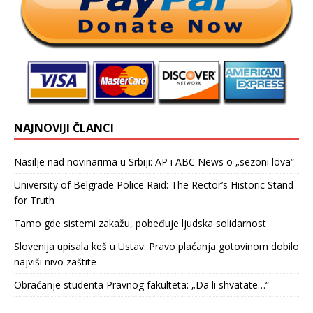
NAJNOVIJI ČLANCI
Nasilje nad novinarima u Srbiji: AP i ABC News o „sezoni lova“
University of Belgrade Police Raid: The Rector’s Historic Stand
for Truth
Tamo gde sistemi zakažu, pobeđuje ljudska solidarnost
Slovenija upisala keš u Ustav: Pravo plaćanja gotovinom dobilo
najviši nivo zaštite
Obraćanje studenta Pravnog fakulteta: „Da li shvatate…“