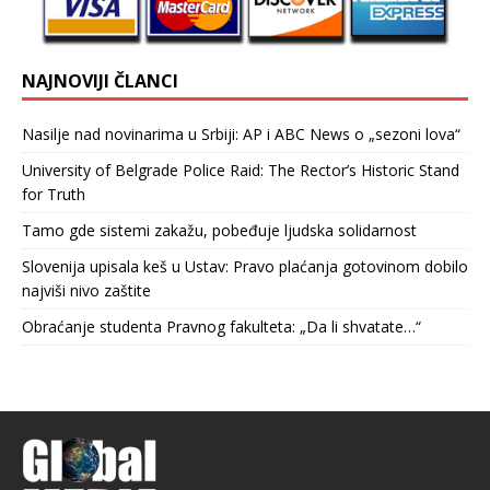
NAJNOVIJI ČLANCI
Nasilje nad novinarima u Srbiji: AP i ABC News o „sezoni lova“
University of Belgrade Police Raid: The Rector’s Historic Stand
for Truth
Tamo gde sistemi zakažu, pobeđuje ljudska solidarnost
Slovenija upisala keš u Ustav: Pravo plaćanja gotovinom dobilo
najviši nivo zaštite
Obraćanje studenta Pravnog fakulteta: „Da li shvatate…“