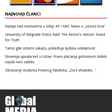
NAJNOVIJI ČLANCI
Nasilje nad novinarima u Srbiji: AP i ABC News o „sezoni lova“
University of Belgrade Police Raid: The Rector’s Historic Stand
for Truth
Tamo gde sistemi zakažu, pobeđuje ljudska solidarnost
Slovenija upisala keš u Ustav: Pravo plaćanja gotovinom dobilo
najviši nivo zaštite
Obraćanje studenta Pravnog fakulteta: „Da li shvatate…“