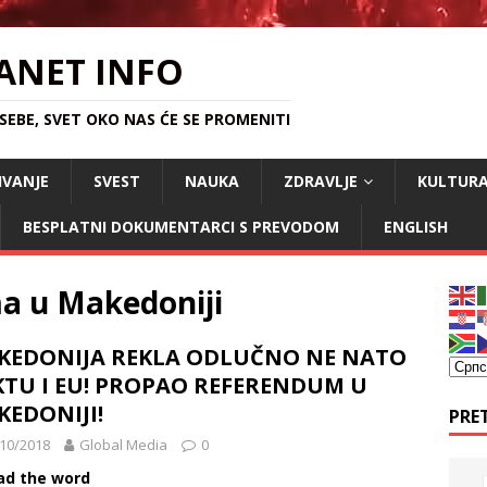
ANET INFO
EBE, SVET OKO NAS ĆE SE PROMENITI
IVANJE
SVEST
NAUKA
ZDRAVLJE
KULTUR
BESPLATNI DOKUMENTARCI S PREVODOM
ENGLISH
ma u Makedoniji
KEDONIJA REKLA ODLUČNO NE NATO
KTU I EU! PROPAO REFERENDUM U
EDONIJI!
PRE
10/2018
Global Media
0
ad the word