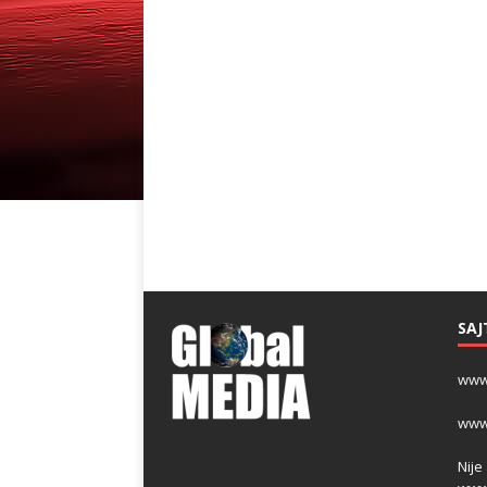
SAJ
www
www
Nije