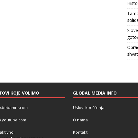
Histo
Tamo 
solid
Slove
gotov
Obrać
shva
TOVI KOJE VOLIMO
GLOBAL MEDIA INFO
.bebamur.com
Uslovi korišćenja
.youtube.com
O nama
 aktivno:
Kontakt