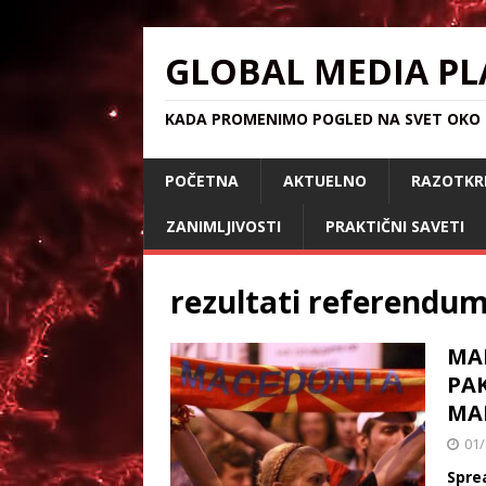
GLOBAL MEDIA PL
KADA PROMENIMO POGLED NA SVET OKO S
POČETNA
AKTUELNO
RAZOTKR
ZANIMLJIVOSTI
PRAKTIČNI SAVETI
rezultati referendu
MA
PA
MAK
01/
Spre