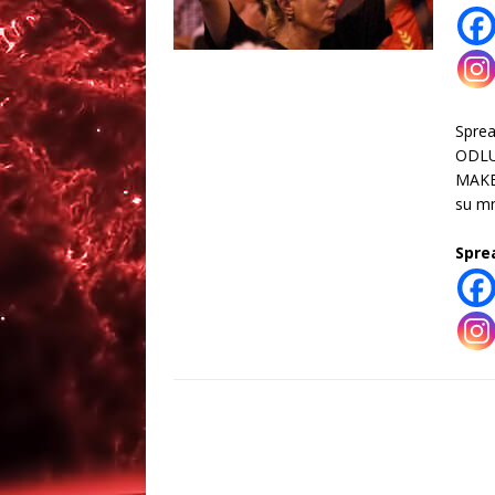
Spre
ODLU
MAKED
su mn
Spre