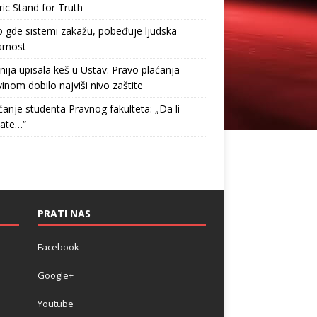
ric Stand for Truth
gde sistemi zakažu, pobeđuje ljudska
arnost
nija upisala keš u Ustav: Pravo plaćanja
inom dobilo najviši nivo zaštite
anje studenta Pravnog fakulteta: „Da li
tate…“
PRATI NAS
Facebook
Google+
Youtube