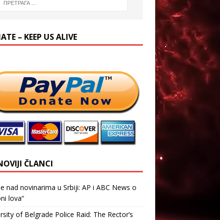
TE – KEEP US ALIVE
NOVIJI ČLANCI
je nad novinarima u Srbiji: AP i ABC News o
ni lova“
rsity of Belgrade Police Raid: The Rector’s