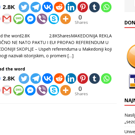
2.8K
0
DONA
Shares
ad the word2.8K 2.8KSharesMAKEDONIJA REKLA
ČNO NE NATO PAKTU I EU! PROPAO REFERENDUM U
ONIJI! SKOPLJE – Uspeh referenduma u Makedoniji koji
ogi nazivali istorijskim, o promeni
[…]
ad the word
2.8K
0
Shares
NAJ
Nasil
„sezo
Unive