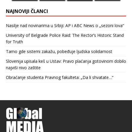
NAJNOVIJI ČLANCI
Nasilje nad novinarima u Srbiji: AP i ABC News o „sezoni lova“
University of Belgrade Police Raid: The Rector’s Historic Stand
for Truth
Tamo gde sistemi zakažu, pobeđuje ljudska solidarnost
Slovenija upisala keš u Ustav: Pravo plaćanja gotovinom dobilo
najviši nivo zaštite
Obraćanje studenta Pravnog fakulteta: „Da li shvatate…“