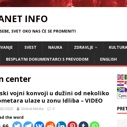
ANET INFO
EBE, SVET OKO NAS ĆE SE PROMENITI
IVANJE
SVEST
NAUKA
ZDRAVLJE
KULTUR
BESPLATNI DOKUMENTARCI S PREVODOM
ENGLISH
n center
ski vojni konvoji u dužini od nekoliko
ometara ulaze u zonu Idliba – VIDEO
PRE
02/2020
Global Media
0
ad the word
66