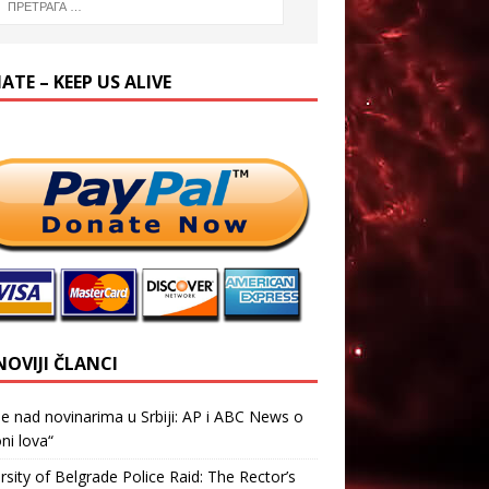
TE – KEEP US ALIVE
NOVIJI ČLANCI
je nad novinarima u Srbiji: AP i ABC News o
ni lova“
rsity of Belgrade Police Raid: The Rector’s