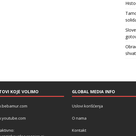
Histo
Tamo 
solid
Slove
gotov
Obrać
shva
TOVI KOJE VOLIMO
GLOBAL MEDIA INFO
.bebamur.com
Uslovi korišćenja
.youtube.com
O nama
 aktivno:
Kontakt