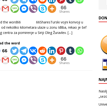
66
Shares
DONA
ad the word66 66SharesTurski vojni konvoji u
i od nekoliko kilometara ulaze u zonu Idliba, rekao je šef
g centra za pomirenje u Siriji Oleg Žuravlev.
[…]
ad the word
66
66
Shares
NAJ
Nasil
„sezo
Unive