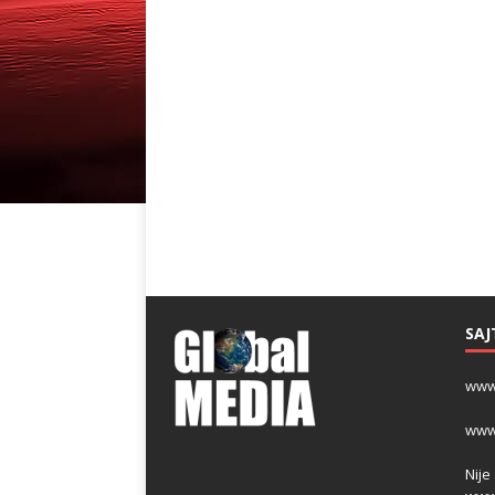
SAJ
www
www
Nije