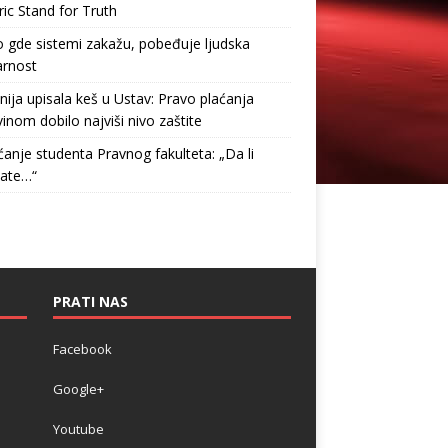
ric Stand for Truth
gde sistemi zakažu, pobeđuje ljudska
arnost
nija upisala keš u Ustav: Pravo plaćanja
inom dobilo najviši nivo zaštite
anje studenta Pravnog fakulteta: „Da li
tate…“
PRATI NAS
Facebook
Google+
Youtube