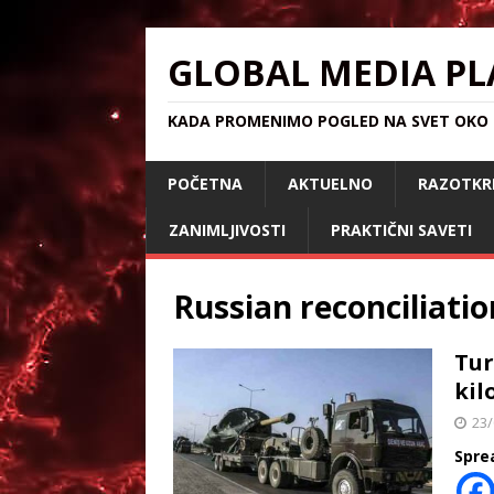
GLOBAL MEDIA PL
KADA PROMENIMO POGLED NA SVET OKO S
POČETNA
AKTUELNO
RAZOTKR
ZANIMLJIVOSTI
PRAKTIČNI SAVETI
Russian reconciliatio
Tur
kil
23/
Spre