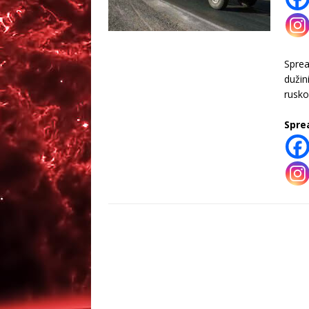
Spre
dužin
rusko
Spre