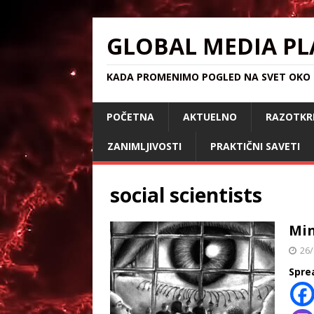
GLOBAL MEDIA PL
KADA PROMENIMO POGLED NA SVET OKO S
POČETNA
AKTUELNO
RAZOTKR
ZANIMLJIVOSTI
PRAKTIČNI SAVETI
social scientists
Min
26/
Spre