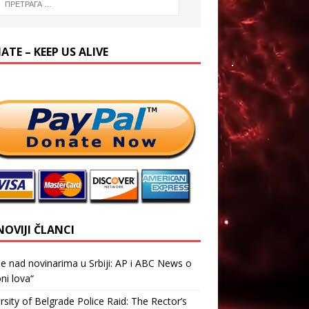
TE – KEEP US ALIVE
NOVIJI ČLANCI
je nad novinarima u Srbiji: AP i ABC News o
ni lova“
rsity of Belgrade Police Raid: The Rector’s