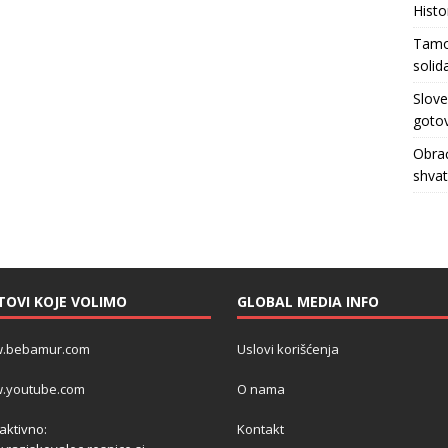
Histo
Tamo 
solid
Slove
gotov
Obrać
shva
TOVI KOJE VOLIMO
GLOBAL MEDIA INFO
.bebamur.com
Uslovi korišćenja
.youtube.com
O nama
 aktivno:
Kontakt