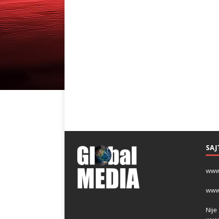
SAJ
www
www
Nije