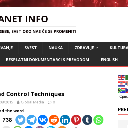
ANET INFO
EBE, SVET OKO NAS ĆE SE PROMENITI
IVANJE
SVEST
NAUKA
ZDRAVLJE
KULTUR
BESPLATNI DOKUMENTARCI S PREVODOM
ENGLISH
d Control Techniques
08/2015
Global Media
0
PRE
ad the word
738