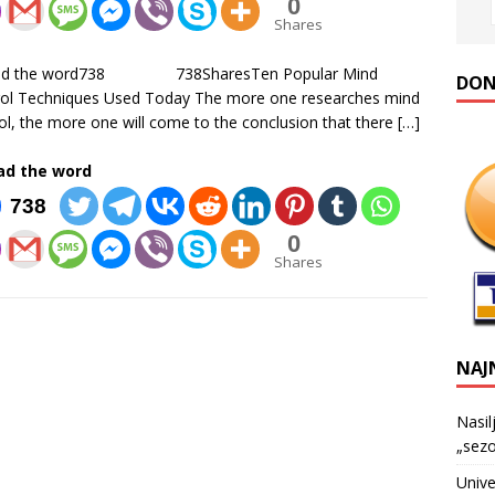
0
Shares
ad the word738 738SharesTen Popular Mind
DONA
ol Techniques Used Today The more one researches mind
ol, the more one will come to the conclusion that there
[…]
ad the word
738
0
Shares
NAJ
Nasil
„sezo
Unive