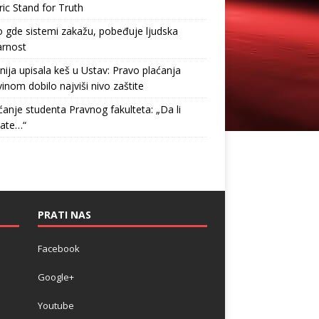
ric Stand for Truth
gde sistemi zakažu, pobeđuje ljudska
arnost
nija upisala keš u Ustav: Pravo plaćanja
inom dobilo najviši nivo zaštite
anje studenta Pravnog fakulteta: „Da li
tate…“
PRATI NAS
Facebook
Google+
Youtube