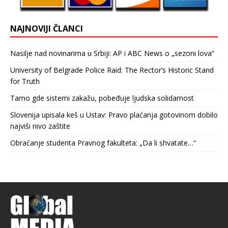
NAJNOVIJI ČLANCI
Nasilje nad novinarima u Srbiji: AP i ABC News o „sezoni lova“
University of Belgrade Police Raid: The Rector’s Historic Stand
for Truth
Tamo gde sistemi zakažu, pobeđuje ljudska solidarnost
Slovenija upisala keš u Ustav: Pravo plaćanja gotovinom dobilo
najviši nivo zaštite
Obraćanje studenta Pravnog fakulteta: „Da li shvatate…“