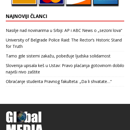
NAJNOVIJI ČLANCI
Nasilje nad novinarima u Srbiji: AP i ABC News o „sezoni lova“
University of Belgrade Police Raid: The Rector’s Historic Stand
for Truth
Tamo gde sistemi zakažu, pobeđuje ljudska solidarnost
Slovenija upisala keš u Ustav: Pravo plaćanja gotovinom dobilo
najviši nivo zaštite
Obraćanje studenta Pravnog fakulteta: „Da li shvatate…“