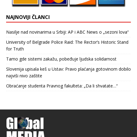
NAJNOVIJI ČLANCI
Nasilje nad novinarima u Srbiji: AP i ABC News o „sezoni lova“
University of Belgrade Police Raid: The Rector’s Historic Stand
for Truth
Tamo gde sistemi zakažu, pobeđuje ljudska solidarnost
Slovenija upisala keš u Ustav: Pravo plaćanja gotovinom dobilo
najviši nivo zaštite
Obraćanje studenta Pravnog fakulteta: „Da li shvatate…“