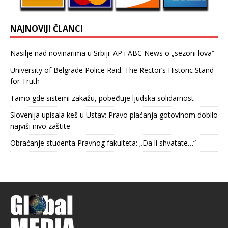
NAJNOVIJI ČLANCI
Nasilje nad novinarima u Srbiji: AP i ABC News o „sezoni lova“
University of Belgrade Police Raid: The Rector’s Historic Stand
for Truth
Tamo gde sistemi zakažu, pobeđuje ljudska solidarnost
Slovenija upisala keš u Ustav: Pravo plaćanja gotovinom dobilo
najviši nivo zaštite
Obraćanje studenta Pravnog fakulteta: „Da li shvatate…“