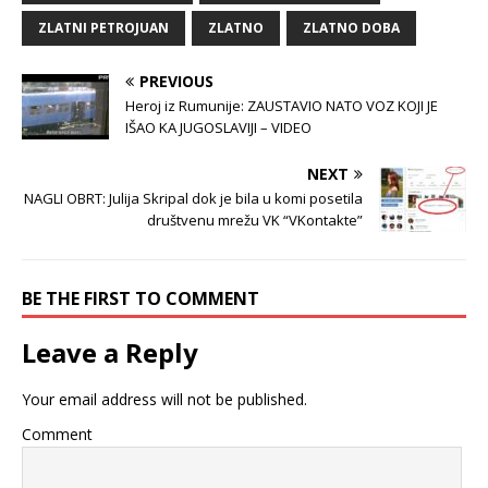
ZLATNI PETROJUAN
ZLATNO
ZLATNO DOBA
PREVIOUS
Heroj iz Rumunije: ZAUSTAVIO NATO VOZ KOJI JE
IŠAO KA JUGOSLAVIJI – VIDEO
NEXT
NAGLI OBRT: Julija Skripal dok je bila u komi posetila
društvenu mrežu VK “VKontakte”
BE THE FIRST TO COMMENT
Leave a Reply
Your email address will not be published.
Comment