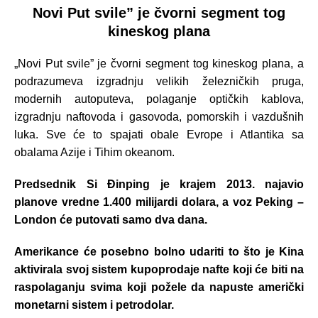
Novi Put svile” je čvorni segment tog
kineskog plana
„Novi Put svile” je čvorni segment tog kineskog plana, a
podrazumeva izgradnju velikih železničkih pruga,
modernih autoputeva, polaganje optičkih kablova,
izgradnju naftovoda i gasovoda, pomorskih i vazdušnih
luka. Sve će to spajati obale Evrope i Atlantika sa
obalama Azije i Tihim okeanom.
Predsednik Si Đinping je krajem 2013. najavio
planove vredne 1.400 milijardi dolara, a voz Peking –
London će putovati samo dva dana.
Amerikance će posebno bolno udariti to što je Kina
aktivirala svoj sistem kupoprodaje nafte koji će biti na
raspolaganju svima koji požele da napuste američki
monetarni sistem i petrodolar.