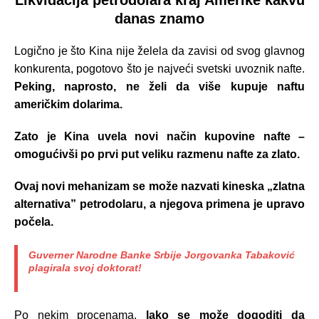
Likvidacija petrodolara kraj Amerike kakvu
danas znamo
Logično je što Kina nije želela da zavisi od svog glavnog
konkurenta, pogotovo što je najveći svetski uvoznik nafte.
Peking, naprosto, ne želi da više kupuje naftu
američkim dolarima.
Zato je Kina uvela novi način kupovine nafte –
omogućivši po prvi put veliku razmenu nafte za zlato.
Ovaj novi mehanizam se može nazvati kineska „zlatna
alternativa” petrodolaru, a njegova primena je upravo
počela.
Guverner Narodne Banke Srbije Jorgovanka Tabaković
plagirala svoj doktorat!
Po nekim procenama,
lako se može dogoditi da