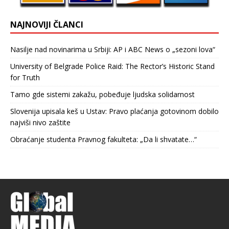
NAJNOVIJI ČLANCI
Nasilje nad novinarima u Srbiji: AP i ABC News o „sezoni lova“
University of Belgrade Police Raid: The Rector’s Historic Stand
for Truth
Tamo gde sistemi zakažu, pobeđuje ljudska solidarnost
Slovenija upisala keš u Ustav: Pravo plaćanja gotovinom dobilo
najviši nivo zaštite
Obraćanje studenta Pravnog fakulteta: „Da li shvatate…“