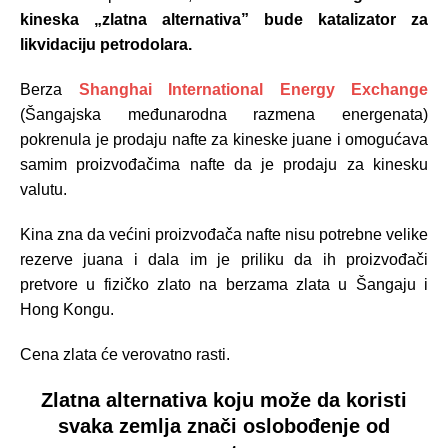
kineska „zlatna alternativa” bude katalizator za
likvidaciju petrodolara.
Berza
Shanghai International Energy Exchange
(Šangajska međunarodna razmena energenata)
pokrenula je prodaju nafte za kineske juane i omogućava
samim proizvođačima nafte da je prodaju za kinesku
valutu.
Kina zna da većini proizvođača nafte nisu potrebne velike
rezerve juana i dala im je priliku da ih proizvođači
pretvore u fizičko zlato na berzama zlata u Šangaju i
Hong Kongu.
Cena zlata će verovatno rasti.
Zlatna alternativa koju može da koristi
svaka zemlja znači oslobođenje od