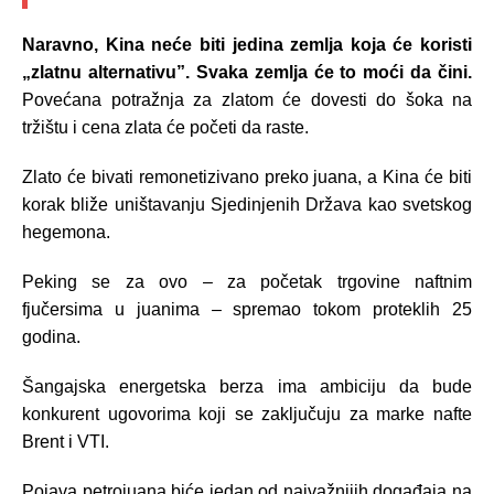
Naravno, Kina neće biti jedina zemlja koja će koristi
„zlatnu alternativu”. Svaka zemlja će to moći da čini.
Povećana potražnja za zlatom će dovesti do šoka na
tržištu i cena zlata će početi da raste.
Zlato će bivati remonetizivano preko juana, a Kina će biti
korak bliže uništavanju Sjedinjenih Država kao svetskog
hegemona.
Peking se za ovo – za početak trgovine naftnim
fjučersima u juanima – spremao tokom proteklih 25
godina.
Šangajska energetska berza ima ambiciju da bude
konkurent ugovorima koji se zaključuju za marke nafte
Brent i VTI.
Pojava petrojuana biće jedan od najvažnijih događaja na