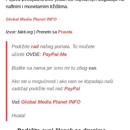
naftnim i monetarnim tržištima.
Global Media Planet INFO
Izvor: fakti.org |
Preneto sa
Pravda
Podržite
rad
našeg portala. To možete
učiniti
OVDE:
PayPal-Me
Budite sa nama jer smo mi tu zbog
vas
.
Ako ste u mogućnosti i ako vam se dopadaju naši
sadržaji podržite naš rad:
PayPal
Vaš
Global Media Planet INFO
Hvala!