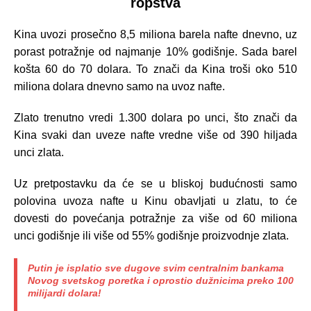
ropstva
Kina uvozi prosečno 8,5 miliona barela nafte dnevno, uz
porast potražnje od najmanje 10% godišnje. Sada barel
košta 60 do 70 dolara. To znači da Kina troši oko 510
miliona dolara dnevno samo na uvoz nafte.
Zlato trenutno vredi 1.300 dolara po unci, što znači da
Kina svaki dan uveze nafte vredne više od 390 hiljada
unci zlata.
Uz pretpostavku da će se u bliskoj budućnosti samo
polovina uvoza nafte u Kinu obavljati u zlatu, to će
dovesti do povećanja potražnje za više od 60 miliona
unci godišnje ili više od 55% godišnje proizvodnje zlata.
Putin je isplatio sve dugove svim centralnim bankama
Novog svetskog poretka i oprostio dužnicima preko 100
milijardi dolara!