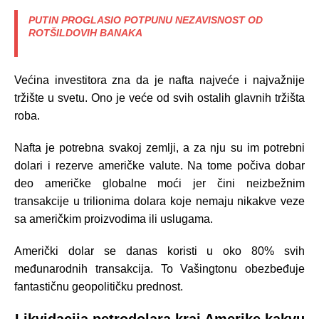
PUTIN PROGLASIO POTPUNU NEZAVISNOST OD
ROTŠILDOVIH BANAKA
Većina investitora zna da je nafta najveće i najvažnije
tržište u svetu. Ono je veće od svih ostalih glavnih tržišta
roba.
Nafta je potrebna svakoj zemlji, a za nju su im potrebni
dolari i rezerve američke valute. Na tome počiva dobar
deo američke globalne moći jer čini neizbežnim
transakcije u trilionima dolara koje nemaju nikakve veze
sa američkim proizvodima ili uslugama.
Američki dolar se danas koristi u oko 80% svih
međunarodnih transakcija. To Vašingtonu obezbeđuje
fantastičnu geopolitičku prednost.