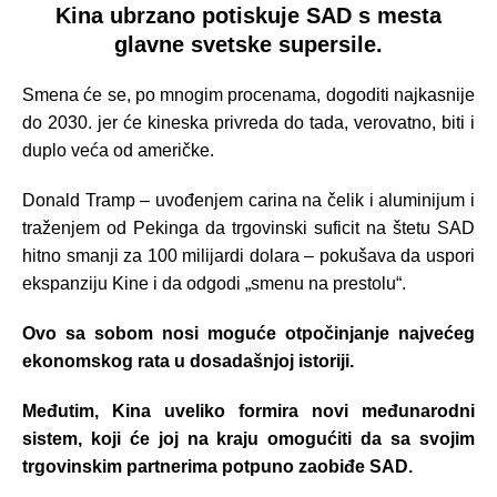
Kina ubrzano potiskuje SAD s mesta
glavne svetske supersile.
Smena će se, po mnogim procenama, dogoditi najkasnije
do 2030. jer će kineska privreda do tada, verovatno, biti i
duplo veća od američke.
Donald Tramp – uvođenjem carina na čelik i aluminijum i
traženjem od Pekinga da trgovinski suficit na štetu SAD
hitno smanji za 100 milijardi dolara – pokušava da uspori
ekspanziju Kine i da odgodi „smenu na prestolu“.
Ovo sa sobom nosi moguće otpočinjanje najvećeg
ekonomskog rata u dosadašnjoj istoriji.
Međutim, Kina uveliko formira novi međunarodni
sistem, koji će joj na kraju omogućiti da sa svojim
trgovinskim partnerima potpuno zaobiđe SAD.