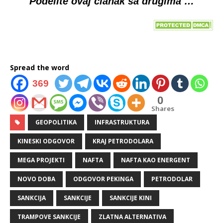
Podelite ovaj članak sa drugima …
Spread the word
369
0
Shares
GEOPOLITIKA
INFRASTRUKTURA
KINESKI ODGOVOR
KRAJ PETRODOLARA
MEGA PROJEKTI
NAFTA
NAFTA KAO ENERGENT
NOVO DOBA
ODGOVOR PEKINGA
PETRODOLAR
SANKCIJA
SANKCIJE
SANKCIJE KINI
TRAMPOVE SANKCIJE
ZLATNA ALTERNATIVA