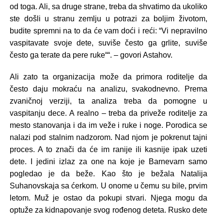
od toga. Ali, sa druge strane, treba da shvatimo da ukoliko
ste došli u stranu zemlju u potrazi za boljim životom,
budite spremni na to da će vam doći i reći: “Vi nepravilno
vaspitavate svoje dete, suviše često ga grlite, suviše
često ga terate da pere ruke““. – govori Astahov.
Ali zato ta organizacija može da primora roditelje da
često daju mokraću na analizu, svakodnevno. Prema
zvaničnoj verziji, ta analiza treba da pomogne u
vaspitanju dece. A realno – treba da priveže roditelje za
mesto stanovanja i da im veže i ruke i noge. Porodica se
nalazi pod stalnim nadzorom. Nad njom je pokrenut tajni
proces. A to znači da će im ranije ili kasnije ipak uzeti
dete. I jedini izlaz za one na koje je Barnevarn samo
pogledao je da beže. Kao što je bežala Natalija
Suhanovskaja sa ćerkom. U onome u čemu su bile, prvim
letom. Muž je ostao da pokupi stvari. Njega mogu da
optuže za kidnapovanje svog rođenog deteta. Rusko dete