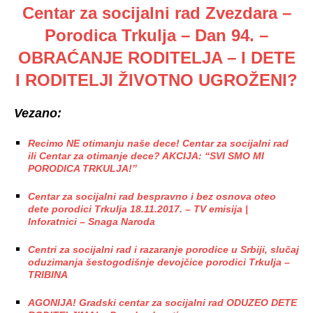
Centar za socijalni rad Zvezdara –
Porodica Trkulja – Dan 94. –
OBRAĆANJE RODITELJA – I DETE
I RODITELJI ŽIVOTNO UGROŽENI?
Vezano:
Recimo NE otimanju naše dece! Centar za socijalni rad
ili Centar za otimanje dece? AKCIJA: “SVI SMO MI
PORODICA TRKULJA!”
Centar za socijalni rad bespravno i bez osnova oteo
dete porodici Trkulja 18.11.2017. – TV emisija |
Inforatnici – Snaga Naroda
Centri za socijalni rad i razaranje porodice u Srbiji, slučaj
oduzimanja šestogodišnje devojčice porodici Trkulja –
TRIBINA
AGONIJA! Gradski centar za socijalni rad ODUZEO DETE