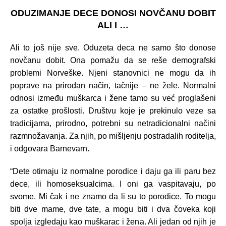
ODUZIMANJE DECE DONOSI NOVČANU DOBIT
ALI I …
Ali to još nije sve. Oduzeta deca ne samo što donose
novčanu dobit. Ona pomažu da se reše demografski
problemi Norveške. Njeni stanovnici ne mogu da ih
poprave na prirodan način, tačnije – ne žele. Normalni
odnosi između muškarca i žene tamo su već proglašeni
za ostatke prošlosti. Društvu koje je prekinulo veze sa
tradicijama, prirodno, potrebni su netradicionalni načini
razmnožavanja. Za njih, po mišljenju postradalih roditelja,
i odgovara Barnevarn.
“Dete otimaju iz normalne porodice i daju ga ili paru bez
dece, ili homoseksualcima. I oni ga vaspitavaju, po
svome. Mi čak i ne znamo da li su to porodice. To mogu
biti dve mame, dve tate, a mogu biti i dva čoveka koji
spolja izgledaju kao muškarac i žena. Ali jedan od njih je