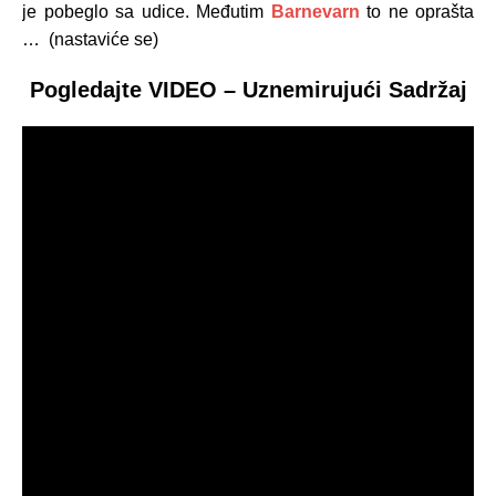
je pobeglo sa udice. Međutim
Barnevarn
to ne oprašta
… (nastaviće se)
Pogledajte VIDEO – Uznemirujući Sadržaj