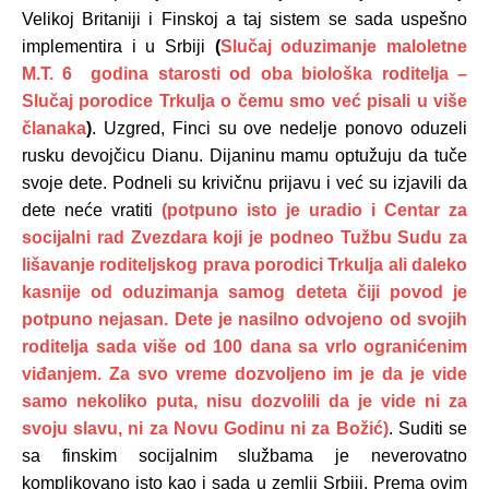
Velikoj Britaniji i Finskoj a taj sistem se sada uspešno
implementira i u Srbiji
(
Slučaj oduzimanje maloletne
M.T. 6 godina starosti od oba biološka roditelja –
Slučaj porodice Trkulja o čemu smo već pisali u više
članaka
)
. Uzgred, Finci su ove nedelje ponovo oduzeli
rusku devojčicu Dianu. Dijaninu mamu optužuju da tuče
svoje dete. Podneli su krivičnu prijavu i već su izjavili da
dete neće vratiti
(potpuno isto je uradio i Centar za
socijalni rad Zvezdara koji je podneo Tužbu Sudu za
lišavanje roditeljskog prava porodici Trkulja ali daleko
kasnije od oduzimanja samog deteta čiji povod je
potpuno nejasan. Dete je nasilno odvojeno od svojih
roditelja sada više od 100 dana sa vrlo ogranićenim
viđanjem. Za svo vreme dozvoljeno im je da je vide
samo nekoliko puta, nisu dozvolili da je vide ni za
svoju slavu, ni za Novu Godinu ni za Božić)
. Suditi se
sa finskim socijalnim službama je neverovatno
komplikovano isto kao i sada u zemlji Srbiji. Prema ovim