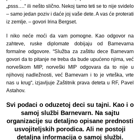
„psss….“ ili nešto slično. Nekoj tamo teti se to nije svidelo
– samo jedan poziv i daće joj vaše dete. A vas će proterati
iz zemlje. – govori Irina Bergset.
I niko neće moći da vam pomogne. Kao odgovor na
zahteve, ruske diplomate dobijaju od Barnevarna
formalne odgovore. “Služba za zaštitu dece Barnevarn
govori da to pitanje ne treba da bude upućeno njima, već
norveškom MIP, norveški MIP odgovara da to nije u
njihovoj nadležnosti, već Barnevarn i to je vrteška, vrte
nas u krug“, izjavljuje Zaštitnik prava deteta u RF, Pavel
Astahov.
Svi podaci o oduzetoj deci su tajni. Kao i o
samoj službi Barnevarn. Na sajtu
organizacije su detaljno opisane prednosti
usvojiteljskih porodica. Ali ne postoji
detaljna informacija o samoj službi.