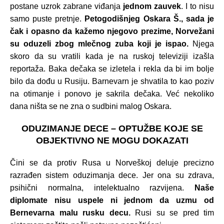
postane uzrok zabrane viđanja
jednom zauvek
. I to nisu
samo puste pretnje.
Petogodišnjeg Oskara Š., sada je
čak i opasno da kažemo njegovo prezime, Norvežani
su oduzeli zbog mlečnog zuba koji je ispao.
Njega
skoro da su vratili kada je na ruskoj televiziji izašla
reportaža. Baka dečaka se izletela i rekla da bi im bolje
bilo da dođu u Rusiju. Barnevarn je shvatila to kao poziv
na otimanje i ponovo je sakrila dečaka. Već nekoliko
dana ništa se ne zna o sudbini malog Oskara.
ODUZIMANJE DECE – OPTUŽBE KOJE SE
OBJEKTIVNO NE MOGU DOKAZATI
Čini se da protiv Rusa u Norveškoj deluje precizno
razrađen sistem oduzimanja dece. Jer ona su zdrava,
psihični normalna, intelektualno razvijena.
Naše
diplomate nisu uspele ni jednom da uzmu od
Bernevarna malu rusku decu.
Rusi su se pred tim