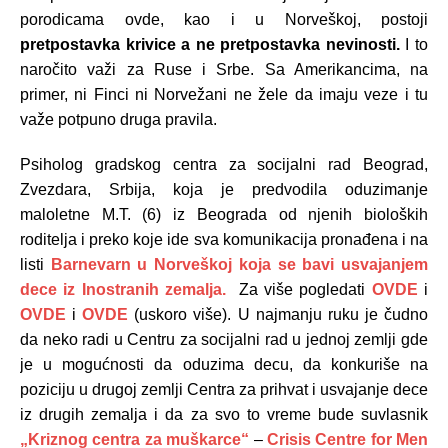
porodicama ovde, kao i u Norveškoj, postoji
pretpostavka krivice a ne pretpostavka nevinosti.
I to
naročito važi za Ruse i Srbe. Sa Amerikancima, na
primer, ni Finci ni Norvežani ne žele da imaju veze i tu
važe potpuno druga pravila.
Psiholog gradskog centra za socijalni rad Beograd,
Zvezdara, Srbija, koja je predvodila oduzimanje
maloletne M.T. (6) iz Beograda od njenih bioloških
roditelja i preko koje ide sva komunikacija pronađena i na
listi
Barnevarn u Norveškoj koja se bavi usvajanjem
dece iz Inostranih zemalja.
Za više pogledati
OVDE
i
OVDE
i
OVDE
(uskoro više). U najmanju ruku je čudno
da neko radi u Centru za socijalni rad u jednoj zemlji gde
je u mogućnosti da oduzima decu, da konkuriše na
poziciju u drugoj zemlji Centra za prihvat i usvajanje dece
iz drugih zemalja i da za svo to vreme bude suvlasnik
„Kriznog centra za muškarce“
–
Crisis Centre for Men