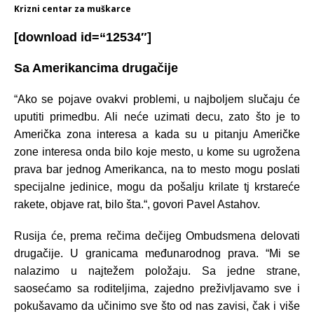
Krizni centar za muškarce
[download id=“12534″]
Sa Amerikancima drugačije
“Ako se pojave ovakvi problemi, u najboljem slučaju će
uputiti primedbu. Ali neće uzimati decu, zato što je to
Američka zona interesa a kada su u pitanju Američke
zone interesa onda bilo koje mesto, u kome su ugrožena
prava bar jednog Amerikanca, na to mesto mogu poslati
specijalne jedinice, mogu da pošalju krilate tj krstareće
rakete, objave rat, bilo šta.“, govori Pavel Astahov.
Rusija će, prema rečima dečijeg Ombudsmena delovati
drugačije. U granicama međunarodnog prava. “Mi se
nalazimo u najtežem položaju. Sa jedne strane,
saosećamo sa roditeljima, zajedno preživljavamo sve i
pokušavamo da učinimo sve što od nas zavisi, čak i više