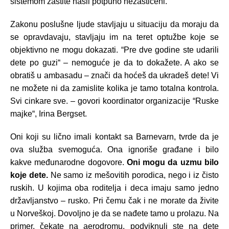
sistemom zaštite našli potpuno nezaštićeni.
Zakonu poslušne ljude stavljaju u situaciju da moraju da
se opravdavaju, stavljaju im na teret optužbe koje se
objektivno ne mogu dokazati. “Pre dve godine ste udarili
dete po guzi“ – nemoguće je da to dokažete. A ako se
obratiš u ambasadu – znači da hoćeš da ukradeš dete! Vi
ne možete ni da zamislite kolika je tamo totalna kontrola.
Svi cinkare sve. – govori koordinator organizacije “Ruske
majke“, Irina Bergset.
Oni koji su lično imali kontakt sa Barnevarn, tvrde da je
ova služba svemoguća. Ona ignoriše građane i bilo
kakve međunarodne dogovore.
Oni mogu da uzmu bilo
koje dete.
Ne samo iz mešovitih porodica, nego i iz čisto
ruskih. U kojima oba roditelja i deca imaju samo jedno
državljanstvo – rusko. Pri čemu čak i ne morate da živite
u Norveškoj. Dovoljno je da se nađete tamo u prolazu. Na
primer, čekate na aerodromu, podviknuli ste na dete