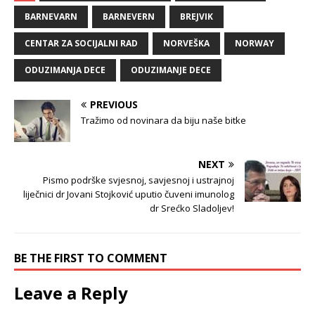
BARNEVARN
BARNEVERN
BREJVIK
CENTAR ZA SOCIJALNI RAD
NORVEŠKA
NORWAY
ODUZIMANJA DECE
ODUZIMANJE DECE
PREVIOUS
Tražimo od novinara da biju naše bitke
NEXT
Pismo podrške svjesnoj, savjesnoj i ustrajnoj
liječnici dr Jovani Stojković uputio čuveni imunolog
dr Srećko Sladoljev!
BE THE FIRST TO COMMENT
Leave a Reply