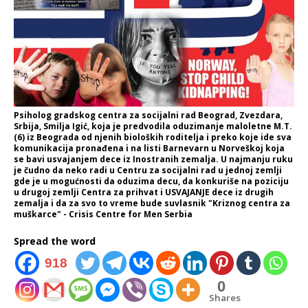
Psiholog gradskog centra za socijalni rad Beograd, Zvezdara,
Srbija, Smilja Igić, koja je predvodila oduzimanje maloletne M.T.
(6) iz Beograda od njenih bioloških roditelja i preko koje ide sva
komunikacija pronađena i na listi Barnevarn u Norveškoj koja
se bavi usvajanjem dece iz Inostranih zemalja. U najmanju ruku
je čudno da neko radi u Centru za socijalni rad u jednoj zemlji
gde je u mogućnosti da oduzima decu, da konkuriše na poziciju
u drugoj zemlji Centra za prihvat i USVAJANJE dece iz drugih
zemalja i da za svo to vreme bude suvlasnik "Kriznog centra za
muškarce" - Crisis Centre for Men Serbia
Spread the word
918
0
Shares