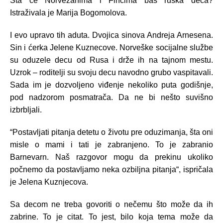
Šta će Norvežanima i Fincima baš ruska deca?
Istraživala je Marija Bogomolova.
I evo upravo tih aduta. Dvojica sinova Andreja Arnesena.
Sin i ćerka Jelene Kuznecove. Norveške socijalne službe
su oduzele decu od Rusa i drže ih na tajnom mestu.
Uzrok – roditelji su svoju decu navodno grubo vaspitavali.
Sada im je dozvoljeno viđenje nekoliko puta godišnje,
pod nadzorom posmatrača. Da ne bi nešto suvišno
izbrbljali.
“Postavljati pitanja detetu o životu pre oduzimanja, šta oni
misle o mami i tati je zabranjeno. To je zabranio
Barnevarn. Naš razgovor mogu da prekinu ukoliko
počnemo da postavljamo neka ozbiljna pitanja“, ispričala
je Jelena Kuznjecova.
Sa decom ne treba govoriti o nečemu što može da ih
zabrine. To je citat. To jest, bilo koja tema može da