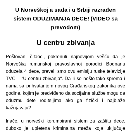
U Norveškoj a sada i u Srbiji razrađen
sistem ODUZIMANJA DECE! (VIDEO sa
prevodom)
U centru zbivanja
Poštovani čitaoci, pokrenuti najnovijom vešću da je
Norveška rumunskoj pravoslavnoj porodici Bodnariu
oduzela 4 dece, preveli smo ovu emisiju ruske televizije
TVC – “U centru zbivanja“. Da li se nešto tako sprema i
nama sa prihvatanjem novog Građanskog zakonika ove
godine, kojim je predviđeno da socijalne službe mogu da
oduzmu dete roditeljima ako ga fizički i najblaže
kažnjavaju?
Inače, u norveški korumpirani sistem za zaštitu dece,
duboko je upletena kriminalna mreža koja uključuje