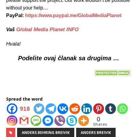
please support the project. Our work wouldn’t be possible
without your help…
PayPal:
https://www.paypal.me/GlobalMediaPlanet
Vaš
Global Media Planet INFO
Hvala!
Podelite ovaj članak sa drugima …
Spread the word
918
0
Shares
ANDERS BEHRING BREIVIK
ANDERS BREIVIK