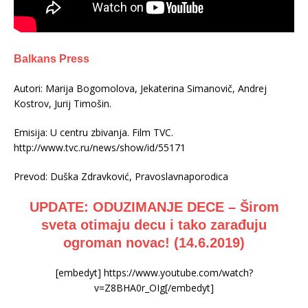
Balkans Press
Autori: Marija Bogomolova, Jekaterina Simanovič, Andrej
Kostrov, Jurij Timošin.
Emisija: U centru zbivanja. Film TVC.
http://www.tvc.ru/news/show/id/55171
Prevod: Duška Zdravković, Pravoslavnaporodica
UPDATE: ODUZIMANJE DECE – Širom
sveta otimaju decu i tako zarađuju
ogroman novac! (14.6.2019)
[embedyt] https://www.youtube.com/watch?
v=Z8BHA0r_OIg[/embedyt]