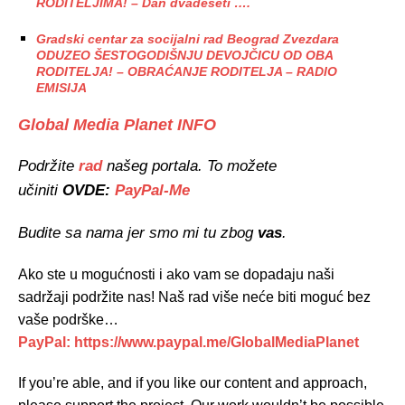
RODITELJIMA! – Dan dvadeseti ….
Gradski centar za socijalni rad Beograd Zvezdara
ODUZEO ŠESTOGODIŠNJU DEVOJČICU OD OBA
RODITELJA! – OBRAĆANJE RODITELJA – RADIO
EMISIJA
Global Media Planet INFO
Podržite
rad
našeg portala. To možete
učiniti
OVDE:
PayPal-Me
Budite sa nama jer smo mi tu zbog
vas
.
Ako ste u mogućnosti i ako vam se dopadaju naši
sadržaji podržite nas! Naš rad više neće biti moguć bez
vaše podrške…
PayPal: https://www.paypal.me/GlobalMediaPlanet
If you’re able, and if you like our content and approach,