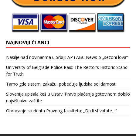
NAJNOVIJI ČLANCI
Nasilje nad novinarima u Srbiji: AP i ABC News o „sezoni lova“
University of Belgrade Police Raid: The Rector’s Historic Stand
for Truth
Tamo gde sistemi zakažu, pobeđuje ljudska solidarnost
Slovenija upisala keš u Ustav: Pravo plaćanja gotovinom dobilo
najviši nivo zaštite
Obraćanje studenta Pravnog fakulteta: „Da li shvatate…“