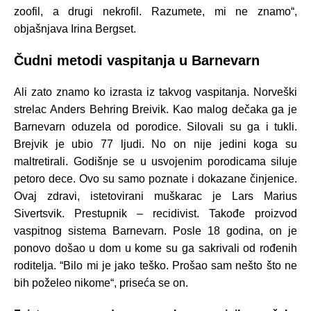
zoofil, a drugi nekrofil. Razumete, mi ne znamo“,
objašnjava Irina Bergset.
Čudni metodi vaspitanja u Barnevarn
Ali zato znamo ko izrasta iz takvog vaspitanja. Norveški
strelac Anders Behring Breivik. Kao malog dečaka ga je
Barnevarn oduzela od porodice. Silovali su ga i tukli.
Brejvik je ubio 77 ljudi. No on nije jedini koga su
maltretirali. Godišnje se u usvojenim porodicama siluje
petoro dece. Ovo su samo poznate i dokazane činjenice.
Ovaj zdravi, istetovirani muškarac je Lars Marius
Sivertsvik. Prestupnik – recidivist. Takođe proizvod
vaspitnog sistema Barnevarn. Posle 18 godina, on je
ponovo došao u dom u kome su ga sakrivali od rođenih
roditelja. “Bilo mi je jako teško. Prošao sam nešto što ne
bih poželeo nikome“, priseća se on.