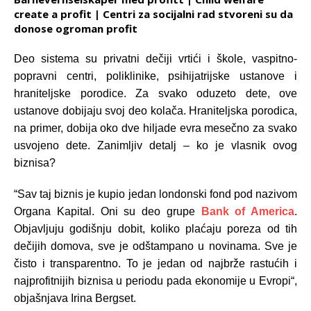
create a profit | Centri za socijalni rad stvoreni su da
donose ogroman profit
Deo sistema su privatni dečiji vrtići i škole, vaspitno-
popravni centri, poliklinike, psihijatrijske ustanove i
hraniteljske porodice. Za svako oduzeto dete, ove
ustanove dobijaju svoj deo kolača. Hraniteljska porodica,
na primer, dobija oko dve hiljade evra mesečno za svako
usvojeno dete. Zanimljiv detalj – ko je vlasnik ovog
biznisa?
“Sav taj biznis je kupio jedan londonski fond pod nazivom
Organa Kapital. Oni su deo grupe
Bank of America
.
Objavljuju godišnju dobit, koliko plaćaju poreza od tih
dečijih domova, sve je odštampano u novinama. Sve je
čisto i transparentno. To je jedan od najbrže rastućih i
najprofitnijih biznisa u periodu pada ekonomije u Evropi“,
objašnjava Irina Bergset.