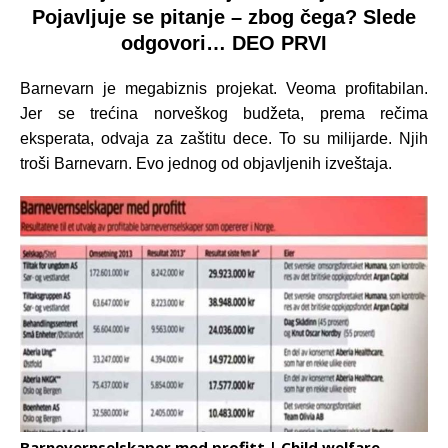
Pojavljuje se pitanje – zbog čega? Slede
odgovori… DEO PRVI
Barnevarn je megabiznis projekat. Veoma profitabilan.
Jer se trećina norveškog budžeta, prema rečima
eksperata, odvaja za zaštitu dece. To su milijarde. Njih
troši Barnevarn. Evo jednog od objavljenih izveštaja.
Barnevernselskaper med profitt | Child welfare