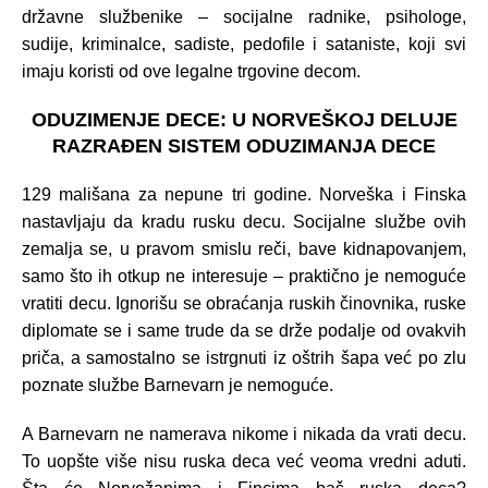
državne službenike – socijalne radnike, psihologe,
sudije, kriminalce, sadiste, pedofile i sataniste, koji svi
imaju koristi od ove legalne trgovine decom.
ODUZIMENJE DECE: U NORVEŠKOJ DELUJE
RAZRAĐEN SISTEM ODUZIMANJA DECE
129 mališana za nepune tri godine. Norveška i Finska
nastavljaju da kradu rusku decu. Socijalne službe ovih
zemalja se, u pravom smislu reči, bave kidnapovanjem,
samo što ih otkup ne interesuje – praktično je nemoguće
vratiti decu. Ignorišu se obraćanja ruskih činovnika, ruske
diplomate se i same trude da se drže podalje od ovakvih
priča, a samostalno se istrgnuti iz oštrih šapa već po zlu
poznate službe Barnevarn je nemoguće.
A Barnevarn ne namerava nikome i nikada da vrati decu.
To uopšte više nisu ruska deca već veoma vredni aduti.