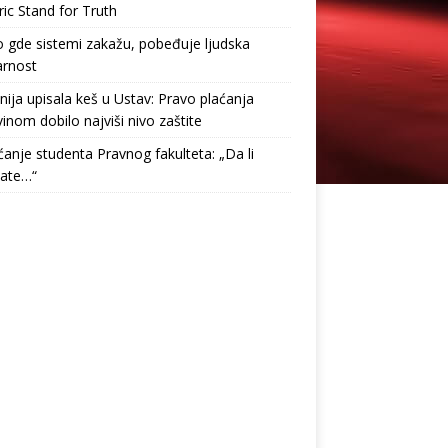
ric Stand for Truth
gde sistemi zakažu, pobeđuje ljudska
arnost
nija upisala keš u Ustav: Pravo plaćanja
inom dobilo najviši nivo zaštite
anje studenta Pravnog fakulteta: „Da li
tate…“