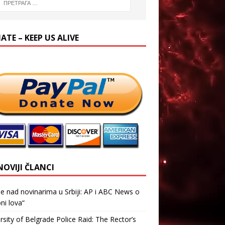
TE – KEEP US ALIVE
NOVIJI ČLANCI
je nad novinarima u Srbiji: AP i ABC News o
ni lova“
rsity of Belgrade Police Raid: The Rector’s