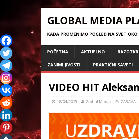
GLOBAL MEDIA PL
KADA PROMENIMO POGLED NA SVET OKO S
POČETNA
AKTUELNO
RAZOTKR
ZANIMLJIVOSTI
PRAKTIČNI SAVETI
VIDEO HIT Aleksan
18/04/2015
Global Media
ZABAVA