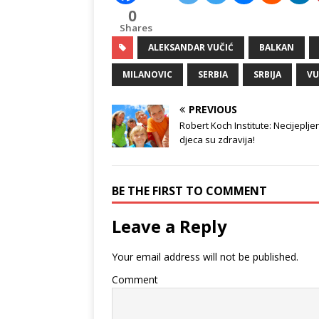
0
Shares
ALEKSANDAR VUČIĆ
BALKAN
MILANOVIC
SERBIA
SRBIJA
VU
PREVIOUS
Robert Koch Institute: Necijeplje
djeca su zdravija!
BE THE FIRST TO COMMENT
Leave a Reply
Your email address will not be published.
Comment