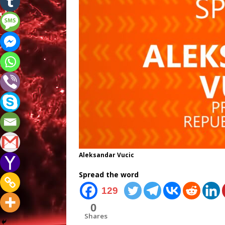
Aleksandar Vucic
Spread the word
129
0
Shares