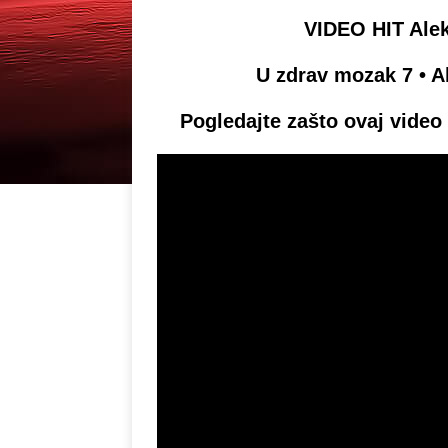
VIDEO HIT Alek
U zdrav mozak 7 • A
Pogledajte zašto ovaj video