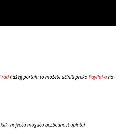
i rad
našeg portala to možete učiniti preko
PayPal-a
na
n klik, najveća moguća bezbednost uplate)