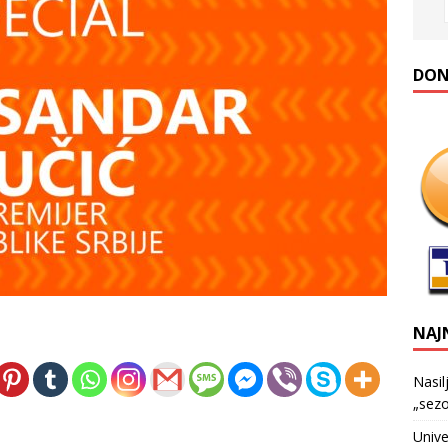
DONA
NAJ
Nasil
„sezo
Unive