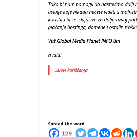
Tako bi nam pomogli da nastavimo dalji 
usluge koje nikada nećete videti u mains
koristila bi se isključivo za dalji razvoj po
plaćanje hostinga, domene i ostalih troško
Vaš Global Media Planet INFO tim
Hvala!
Uslovi korišćenja
Spread the word
129