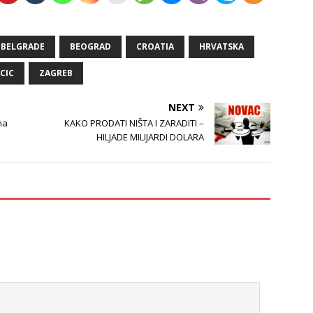
BELGRADE
BEOGRAD
CROATIA
HRVATSKA
CIC
ZAGREB
NEXT
na
KAKO PRODATI NIŠTA I ZARADITI –
HILJADE MILIJARDI DOLARA