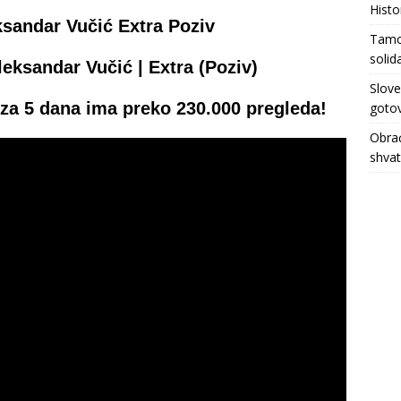
Histo
sandar Vučić Extra Poziv
Tamo 
solid
leksandar Vučić | Extra (Poziv)
Slove
 za 5 dana ima preko 230.000 pregleda!
gotov
Obrać
shva