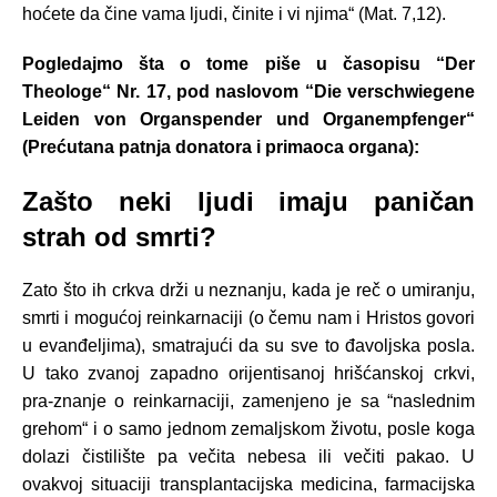
hoćete da čine vama ljudi, činite i vi njima“ (Mat. 7,12).
Pogledajmo šta o tome piše u časopisu “Der
Theologe“ Nr. 17, pod naslovom “Die verschwiegene
Leiden von Organspender und Organempfenger“
(Prećutana patnja donatora i primaoca organa):
Zašto neki ljudi imaju paničan
strah od smrti?
Zato što ih crkva drži u neznanju, kada je reč o umiranju,
smrti i mogućoj reinkarnaciji (o čemu nam i Hristos govori
u evanđeljima), smatrajući da su sve to đavoljska posla.
U tako zvanoj zapadno orijentisanoj hrišćanskoj crkvi,
pra-znanje o reinkarnaciji, zamenjeno je sa “naslednim
grehom“ i o samo jednom zemaljskom životu, posle koga
dolazi čistilište pa večita nebesa ili večiti pakao. U
ovakvoj situaciji transplantacijska medicina, farmacijska