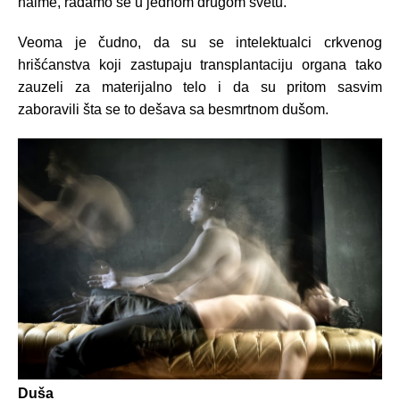
naime, rađamo se u jednom drugom svetu.
Veoma je čudno, da su se intelektualci crkvenog
hrišćanstva koji zastupaju transplantaciju organa tako
zauzeli za materijalno telo i da su pritom sasvim
zaboravili šta se to dešava sa besmrtnom dušom.
Duša