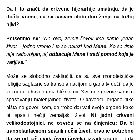
Da li to znači, da crkvene hijerarhije smatraju, da je
došlo vreme, da se sasvim slobodno žanje na tuđoj
njivi?
Potsetimo se:
“Na ovoj zemlji čovek ima samo jedan
život – jedno vreme i to se nalazi kod
Mene
. Ko sa time
nije zadovoljan, taj
odbacuje Mene i traži pomoć koja je
varljiva.“
Može se slobodno zaključiti, da su sve monoteističke
religije saglasne sa transplantacijom organa tvrdeći, da je
to kruna ljubavi prema bližnjemu. Sve one govore samo o
spasavanju materijalnog života. O davaocu organa niko
ništa ne govori sem, da treba darivati svoje organe kako
bi spasili nečiji zemaljski život.
Ni jedni crkveni
velikodostojnici, ne osvrću se na činjenicu: Da bi
transplantacijom spasili nečiji život, prvo je potrebno
da se od još uvek živog čoveka izvadi organ – i da