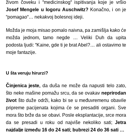
živom čoveku i “medicinskog“ ispitivanja koje je vršio
Josef Mengele u logoru Auschwitz?
Konačno, i on je
“pomagao“… nekakvoj bolesnoj ideji.
Možda je moja misao pomalo naivna, pa zamišlja kako će
možda jednom, tamo negde … Veliki Duh da upita
podosta ljudi: “Kaine, gde ti je brat Abel?… ali ostavimo te
moje fantazije.
U šta veruju hirurzi?
Činjenica jeste,
da duša ne može da napusti telo zato,
što neke mašine pomažu srcu, da se ovakav
neprirodan
život
što duže održi, kako bi se u međuvremenu obavile
pripreme pacijenata kojima će se presaditi organi. Sve
mora što brže da se obavi. Posle eksplantacije, srce mora
da se presadi u roku od najviše nekoliko sati;
Jetra
najdalje između 16 do 24 sati; bubrezi 24 do 36 sati …