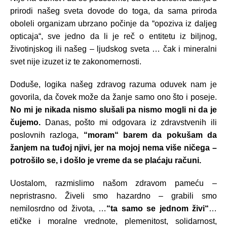
prirodi našeg sveta dovode do toga, da sama priroda
oboleli organizam ubrzano počinje da “opoziva iz daljeg
opticaja“, sve jedno da li je reč o entitetu iz biljnog,
životinjskog ili našeg – ljudskog sveta … čak i mineralni
svet nije izuzet iz te zakonomernosti.
Doduše, logika našeg zdravog razuma oduvek nam je
govorila, da čovek može da žanje samo ono što i poseje.
No mi je nikada nismo slušali pa nismo mogli ni da je
čujemo.
Danas, pošto mi odgovara iz zdravstvenih ili
poslovnih razloga,
“moram“ barem da pokušam da
žanjem na tuđoj njivi, jer na mojoj nema više ničega –
potrošilo se, i došlo je vreme da se plaćaju računi.
Uostalom, razmislimo našom zdravom pameću –
nepristrasno. Živeli smo hazardno – grabili smo
nemilosrdno od života, …
“ta samo se jednom živi“
…
etičke i moralne vrednote, plemenitost, solidarnost,