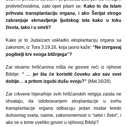
protivrečnostima, zato opet pitam se:
Kako to da Islam
prihvata transplantaciju organa, i ako Šerijat strogo
zabranjuje skrnavljenje ljudskog tela kako u toku
života, tako i u smrti?
Kako je to Judaizam uskladio eksplantaciju organa sa
zakonom, iz Tora 3.19,16, koja jasno kaže:
“Ne izvrgavaj
pogibelji krv svoga bližnjega“?
Zar stvarno hrišćanima ništa ne govore reći iz njihove
Biblije:
“ … jer šta će koristiti čoveku ako sav svet
dobije… a pritom izgubi dušu svoju?“
(Mat.16/26)
Zar crkvene hijerarhije svih hrišćanskih religija zaista ne
shvataju, da odobravanjem eksplantacije u svrhu
transplantacije organa odbacuju jedan mudar kredo
duhovnog sveta, naime, zakonomernost o “setvi i žetvi“, i
ako se o tome uveliko govori u njihovoj Bibliji?