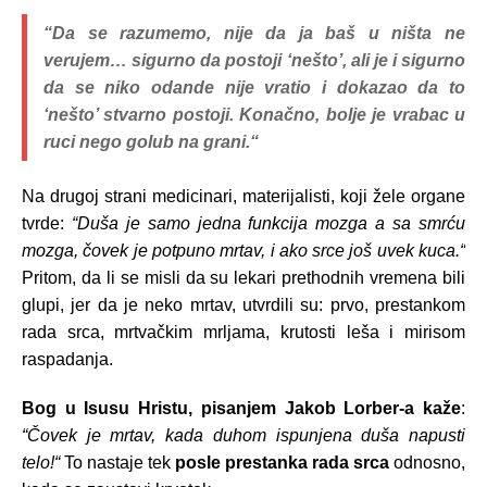
“Da se razumemo, nije da ja baš u ništa ne
verujem… sigurno da postoji ‘nešto’, ali je i sigurno
da se niko odande nije vratio i dokazao da to
‘nešto’ stvarno postoji. Konačno, bolje je vrabac u
ruci nego golub na grani.“
Na drugoj strani medicinari, materijalisti, koji žele organe
tvrde:
“Duša je samo jedna funkcija mozga a sa smrću
mozga, čovek je potpuno mrtav, i ako srce još uvek kuca.“
Pritom, da li se misli da su lekari prethodnih vremena bili
glupi, jer da je neko mrtav, utvrdili su: prvo, prestankom
rada srca, mrtvačkim mrljama, krutosti leša i mirisom
raspadanja.
Bog u Isusu Hristu, pisanjem Jakob Lorber-a kaže
:
“Čovek je mrtav, kada duhom ispunjena duša napusti
telo!“
To nastaje tek
posle prestanka rada srca
odnosno,