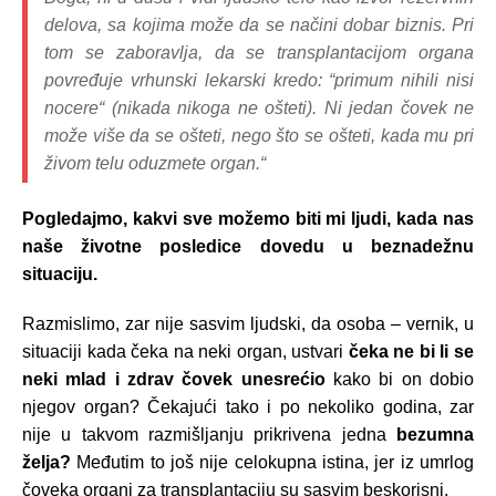
delova, sa kojima može da se načini dobar biznis. Pri
tom se zaboravlja, da se transplantacijom organa
povređuje vrhunski lekarski kredo: “primum nihili nisi
nocere“ (nikada nikoga ne ošteti). Ni jedan čovek ne
može više da se ošteti, nego što se ošteti, kada mu pri
živom telu oduzmete organ.“
Pogledajmo, kakvi sve možemo biti mi ljudi, kada nas
naše životne posledice dovedu u beznadežnu
situaciju.
Razmislimo, zar nije sasvim ljudski, da osoba – vernik, u
situaciji kada čeka na neki organ, ustvari
čeka ne bi li se
neki mlad i zdrav čovek unesrećio
kako bi on dobio
njegov organ? Čekajući tako i po nekoliko godina, zar
nije u takvom razmišljanju prikrivena jedna
bezumna
želja?
Međutim to još nije celokupna istina, jer iz umrlog
čoveka organi za transplantaciju su sasvim beskorisni.