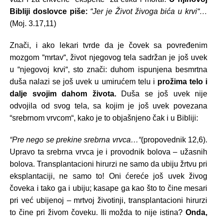
Bibliji doslovce piše:
“Jer je Život živoga bića u krvi“…
(Moj. 3.17,11)
Znači, i ako lekari tvrde da je čovek sa povređenim
mozgom “mrtav“, život njegovog tela sadržan je još uvek
u “njegovoj krvi“, sto znači: duhom ispunjena besmrtna
duša nalazi se još uvek u umirućem telu i
prožima telo i
dalje svojim dahom života.
Duša se još uvek nije
odvojila od svog tela, sa kojim je još uvek povezana
“srebrnom vrvcom“, kako je to objašnjeno čak i u Bibliji:
“Pre nego se prekine srebrna vrvca…“
(propovednik 12,6).
Upravo ta srebrna vrvca je i provodnik bolova – užasnih
bolova. Transplantacioni hirurzi ne samo da ubiju žrtvu pri
eksplantaciji, ne samo to! Oni ćereće još uvek živog
čoveka i tako ga i ubiju; kasape ga kao što to čine mesari
pri već ubijenoj – mrtvoj životinji, transplantacioni hirurzi
to čine pri živom čoveku. Ili možda to nije istina?
Onda,