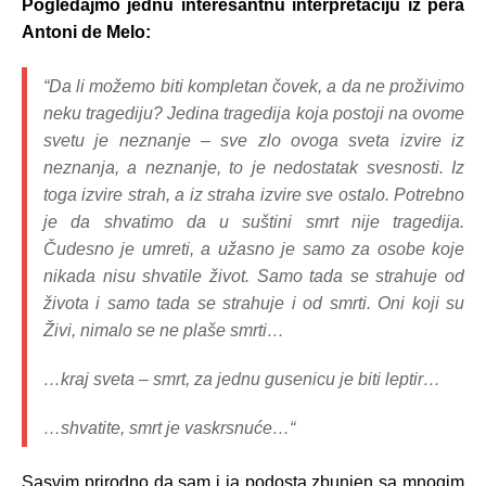
Pogledajmo jednu interesantnu interpretaciju iz pera
Antoni de Melo:
“Da li možemo biti kompletan čovek, a da ne proživimo
neku tragediju? Jedina tragedija koja postoji na ovome
svetu je neznanje – sve zlo ovoga sveta izvire iz
neznanja, a neznanje, to je nedostatak svesnosti. Iz
toga izvire strah, a iz straha izvire sve ostalo. Potrebno
je da shvatimo da u suštini smrt nije tragedija.
Čudesno je umreti, a užasno je samo za osobe koje
nikada nisu shvatile život. Samo tada se strahuje od
života i samo tada se strahuje i od smrti. Oni koji su
Živi, nimalo se ne plaše smrti…
…kraj sveta – smrt, za jednu gusenicu je biti leptir…
…shvatite, smrt je vaskrsnuće…“
Sasvim prirodno da sam i ja podosta zbunjen sa mnogim