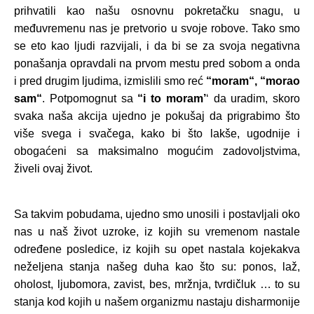
prihvatili kao našu osnovnu pokretačku snagu, u
međuvremenu nas je pretvorio u svoje robove. Tako smo
se eto kao ljudi razvijali, i da bi se za svoja negativna
ponašanja opravdali na prvom mestu pred sobom a onda
i pred drugim ljudima, izmislili smo reć
“moram“, “morao
sam“
. Potpomognut sa
“i to moram’
‘ da uradim, skoro
svaka naša akcija ujedno je pokušaj da prigrabimo što
više svega i svačega, kako bi što lakše, ugodnije i
obogaćeni sa maksimalno mogućim zadovoljstvima,
živeli ovaj život.
Sa takvim pobudama, ujedno smo unosili i postavljali oko
nas u naš život uzroke, iz kojih su vremenom nastale
određene posledice, iz kojih su opet nastala kojekakva
neželjena stanja našeg duha kao što su: ponos, laž,
oholost, ljubomora, zavist, bes, mržnja, tvrdičluk … to su
stanja kod kojih u našem organizmu nastaju disharmonije