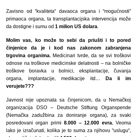
Zavisno od “kvaliteta“ davaoca organa i “mogućnosti“
primaoca organa, ta transplantacijska intervencija može
da dostigne i sumu od
1 milion US dolara
.
Molim vas, ko može to sebi da priušti i to pored
činjenice da je i kod nas zakonom zabranjena
trgovina organima.
Medicinari tvrde, da se svi troškovi
odnose na troškove medicinske delatnosti – na bolničke
troškove boravka u bolnici, eksplantacije, čuvanja
organa, implantacije, medikacije itd…
Da li im
verujete???
Javnost nije upoznata sa činjenicom, da u Nemačkoj
organizacija DSO – Deutsche Stiftung Organspende
(Nemačka zadužbina za doniranje organa), za svaki
posredovani organ primi
8.000 – 12.000 evra.
Veoma
lako je izračunati, kolika je to suma za njihovu “uslugu“,