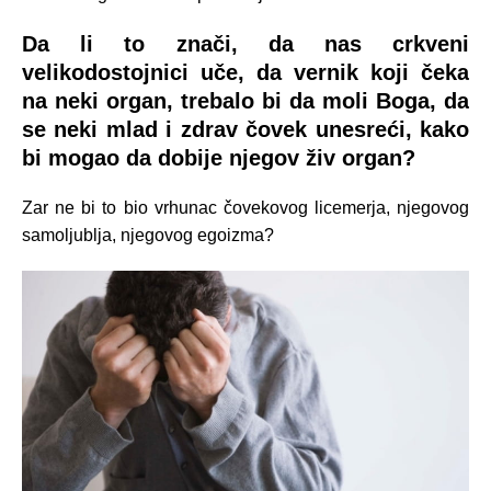
Da li to znači, da nas crkveni
velikodostojnici uče, da vernik koji čeka
na neki organ, trebalo bi da moli Boga, da
se neki mlad i zdrav čovek unesreći, kako
bi mogao da dobije njegov živ organ?
Zar ne bi to bio vrhunac čovekovog licemerja, njegovog
samoljublja, njegovog egoizma?