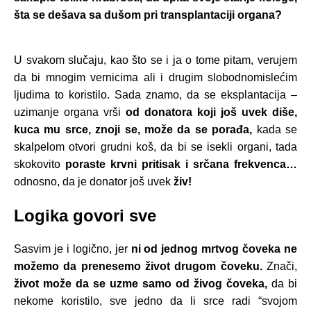
šta se dešava sa dušom pri transplantaciji organa?
U svakom slučaju, kao što se i ja o tome pitam, verujem
da bi mnogim vernicima ali i drugim slobodnomislećim
ljudima to koristilo. Sada znamo, da se eksplantacija –
uzimanje organa vrši
od donatora koji još uvek diše,
kuca mu srce, znoji se, može da se porađa,
kada se
skalpelom otvori grudni koš, da bi se isekli organi, tada
skokovito
poraste krvni pritisak i srčana frekvenca…
odnosno, da je donator još uvek
živ!
Logika govori sve
Sasvim je i logično, jer
ni od jednog mrtvog čoveka ne
možemo da prenesemo život drugom čoveku.
Znači,
život može da se uzme samo od živog čoveka,
da bi
nekome koristilo, sve jedno da li srce radi “svojom