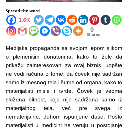
Spread the word
1.6K
0
Shares
Medijska propaganda sa svojom lepom slikom
o plemenitim donatorima, kako to žele da
prikažu zainteresovani za ovaj biznis, uopšte
ne vodi računa o tome, da čovek nije sadržan
samo iz mesnog tela i šume od organa, kako to
materijalisti misle i tvrde. Čovek je veoma
složena bitnost, koja nije sadržana samo iz
materijalnog tela, već pre svega iz
nematerijalne, duhom ispunjene duše. Pošto
materijalisti u medicini ne veruju u postojanje