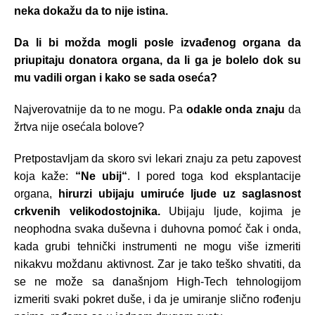
neka dokažu da to nije istina.
Da li bi možda mogli posle izvađenog organa da
priupitaju donatora organa, da li ga je bolelo dok su
mu vadili organ i kako se sada oseća?
Najverovatnije da to ne mogu. Pa
odakle onda znaju
da
žrtva nije osećala bolove?
Pretpostavljam da skoro svi lekari znaju za petu zapovest
koja kaže:
“Ne ubij“
. I pored toga kod eksplantacije
organa,
hirurzi ubijaju umiruće ljude uz saglasnost
crkvenih velikodostojnika.
Ubijaju ljude, kojima je
neophodna svaka duševna i duhovna pomoć čak i onda,
kada grubi tehnički instrumenti ne mogu više izmeriti
nikakvu moždanu aktivnost. Zar je tako teško shvatiti, da
se ne može sa današnjom High-Tech tehnologijom
izmeriti svaki pokret duše, i da je umiranje slično rođenju