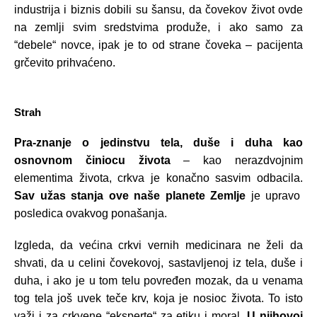
industrija i biznis dobili su šansu, da čovekov život ovde
na zemlji svim sredstvima produže, i ako samo za
“debele“ novce, ipak je to od strane čoveka – pacijenta
grčevito prihvaćeno.
Strah
Pra-znanje o jedinstvu tela, duše i duha kao
osnovnom činiocu života
– kao nerazdvojnim
elementima života, crkva je konačno sasvim odbacila.
Sav užas stanja ove naše planete Zemlje
je upravo
posledica ovakvog ponašanja.
Izgleda, da većina crkvi vernih medicinara ne želi da
shvati, da u celini čovekovoj, sastavljenoj iz tela, duše i
duha, i ako je u tom telu povređen mozak, da u venama
tog tela još uvek teče krv, koja je nosioc života. To isto
važi i za crkvene “eksperte“ za etiku i moral.
U njihovoj