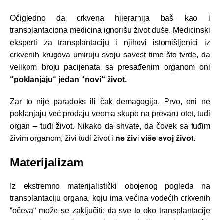
Očigledno da crkvena hijerarhija baš kao i
transplantaciona medicina ignorišu život duše. Medicinski
eksperti za transplantaciju i njihovi istomišljenici iz
crkvenih krugova umiruju svoju savest time što tvrde, da
velikom broju pacijenata sa presađenim organom oni
“poklanjaju“ jedan “novi“ život.
Zar to nije paradoks ili čak demagogija. Prvo, oni ne
poklanjaju već prodaju veoma skupo na prevaru otet, tuđi
organ – tuđi život. Nikako da shvate, da čovek sa tuđim
živim organom, živi tuđi život i
ne živi više svoj život.
Materijalizam
Iz ekstremno materijalistički obojenog pogleda na
transplantaciju organa, koju ima većina vodećih crkvenih
“očeva“ može se zaključiti: da sve to oko transplantacije