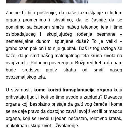
Zar ne bi bilo poštenije, da naše razmišljanje o tuđem
organu promenimo i shvatimo, da je časnije da se
pomirimo sa časnom smrću našeg telesnog tela i time
oslobađajuceg i iskupljujućeg rođenja besmrtne –
nematerijalne duhom ispunjene duše? To je veliki –
grandiozan poklon i to nije gubitak. Baš iz tog razloga se
kaže, da je smrt našeg materijalnog tela kruna života na
ovoj zemlji. Potpuno poverenje u Božji red treba da nam
bude sredstvo protiv straha od smrti našeg
ovozemaljskog tela.
U stvarnosti,
kome koristi transplantacija organa
koju
prihvataju ljudi, i koji se time uvode u zabludu? Davaocu
organa koji besplatno pristaje da ga živog čereće i kome
se ne daje pravo da dostojno završi svoj život ili primaocu
organa, koji se uvodi u jedan nečastan, relativno kratak,
mukotrpan i skup život – životarenje.