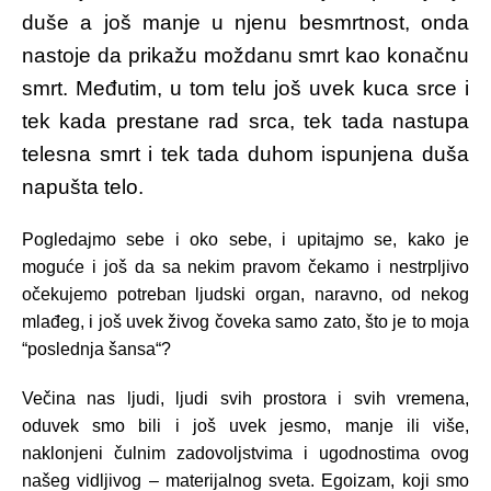
duše a još manje u njenu besmrtnost, onda
nastoje da prikažu moždanu smrt kao konačnu
smrt. Međutim, u tom telu još uvek kuca srce i
tek kada prestane rad srca, tek tada nastupa
telesna smrt i tek tada duhom ispunjena duša
napušta telo.
Pogledajmo sebe i oko sebe, i upitajmo se, kako je
moguće i još da sa nekim pravom čekamo i nestrpljivo
očekujemo potreban ljudski organ, naravno, od nekog
mlađeg, i još uvek živog čoveka samo zato, što je to moja
“poslednja šansa“?
Večina nas ljudi, ljudi svih prostora i svih vremena,
oduvek smo bili i još uvek jesmo, manje ili više,
naklonjeni čulnim zadovoljstvima i ugodnostima ovog
našeg vidljivog – materijalnog sveta. Egoizam, koji smo