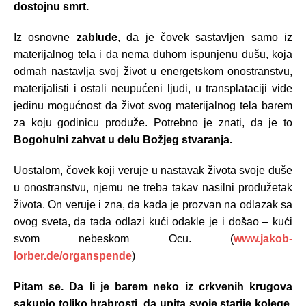
dostojnu smrt.
Iz osnovne
zablude
, da je čovek sastavljen samo iz
materijalnog tela i da nema duhom ispunjenu dušu, koja
odmah nastavlja svoj život u energetskom onostranstvu,
materijalisti i ostali neupućeni ljudi, u transplataciji vide
jedinu mogućnost da život svog materijalnog tela barem
za koju godinicu produže. Potrebno je znati, da je to
Bogohulni zahvat u delu Božjeg stvaranja.
Uostalom, čovek koji veruje u nastavak života svoje duše
u onostranstvu, njemu ne treba takav nasilni produžetak
života. On veruje i zna, da kada je prozvan na odlazak sa
ovog sveta, da tada odlazi kući odakle je i došao – kući
svom nebeskom Ocu. (
www.jakob-
lorber.de/organspende
)
Pitam se. Da li je barem neko iz crkvenih krugova
sakupio toliko hrabrosti, da upita svoje starije kolege,