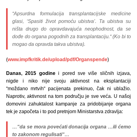
“Apsurdna formulacija transplantacijske medicine
glasi, ‘Spasiti život pomoću ubistva’. Ta ubistva su
ništa drugo do opravdavajuća neophodnost, da se
dođe do organa pogodnih za transplantaciju.“
(Ko bi to
mogao da opravda takva ubistva).
(
www.impfkritik.de/upload/pdf/Organspende
)
Danas, 2015 godine
i pored sve više sličnih izjava,
nigde i niko nije svoju aktivnost na eksplantaciji
“moždano mrtvih“ pacijenata prekinuo, čak ni ublažio.
Naprotiv, aktivnost na tom području je sve veća. U našoj
domovini zahuktalost kampanje za pridobijanje organa
tek je započeta i to pod pretnjom Ministarstva zdravlja:
…“da se mora povećati donacija organa …ili ćemo
to zakonom regulisati“…