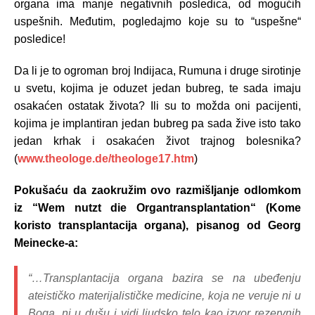
organa ima manje negativnih posledica, od mogućih
uspešnih. Međutim, pogledajmo koje su to “uspešne“
posledice!
Da li je to ogroman broj Indijaca, Rumuna i druge sirotinje
u svetu, kojima je oduzet jedan bubreg, te sada imaju
osakaćen ostatak života? Ili su to možda oni pacijenti,
kojima je implantiran jedan bubreg pa sada žive isto tako
jedan krhak i osakaćen život trajnog bolesnika?
(
www.theologe.de/theologe17.htm
)
Pokušaću da zaokružim ovo razmišljanje odlomkom
iz “Wem nutzt die Organtransplantation“ (Kome
koristo transplantacija organa), pisanog od Georg
Meinecke-a:
“…Transplantacija organa bazira se na ubeđenju
ateističko materijalističke medicine, koja ne veruje ni u
Boga, ni u dušu i vidi ljudsko telo kao izvor rezervnih