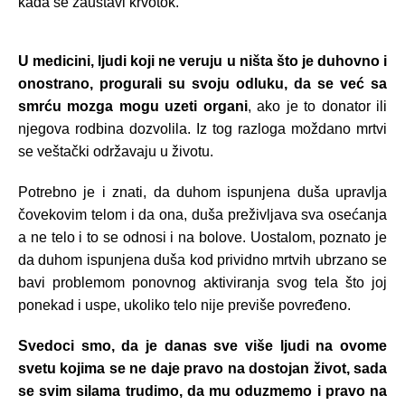
kada se zaustavi krvotok.
U medicini, ljudi koji ne veruju u ništa što je duhovno i
onostrano, progurali su svoju odluku, da se već sa
smrću mozga mogu uzeti organi
, ako je to donator ili
njegova rodbina dozvolila. Iz tog razloga moždano mrtvi
se veštački održavaju u životu.
Potrebno je i znati, da duhom ispunjena duša upravlja
čovekovim telom i da ona, duša preživljava sva osećanja
a ne telo i to se odnosi i na bolove. Uostalom, poznato je
da duhom ispunjena duša kod prividno mrtvih ubrzano se
bavi problemom ponovnog aktiviranja svog tela što joj
ponekad i uspe, ukoliko telo nije previše povređeno.
Svedoci smo, da je danas sve više ljudi na ovome
svetu kojima se ne daje pravo na dostojan život, sada
se svim silama trudimo, da mu oduzmemo i pravo na