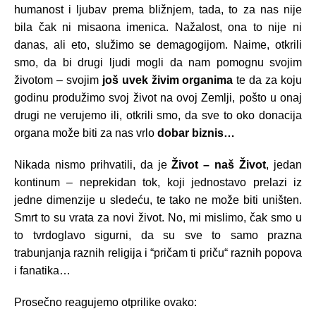
humanost i ljubav prema bližnjem, tada, to za nas nije
bila čak ni misaona imenica. Nažalost, ona to nije ni
danas, ali eto, služimo se demagogijom. Naime, otkrili
smo, da bi drugi ljudi mogli da nam pomognu svojim
životom – svojim
još uvek živim organima
te da za koju
godinu produžimo svoj život na ovoj Zemlji, pošto u onaj
drugi ne verujemo ili, otkrili smo, da sve to oko donacija
organa može biti za nas vrlo
dobar biznis…
Nikada nismo prihvatili, da je
Život – naš Život
, jedan
kontinum – neprekidan tok, koji jednostavo prelazi iz
jedne dimenzije u sledeću, te tako ne može biti uništen.
Smrt to su vrata za novi život. No, mi mislimo, čak smo u
to tvrdoglavo sigurni, da su sve to samo prazna
trabunjanja raznih religija i “pričam ti priču“ raznih popova
i fanatika…
Prosečno reagujemo otprilike ovako: