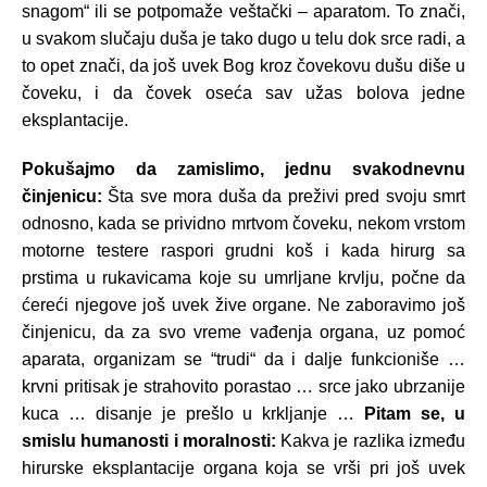
snagom“ ili se potpomaže veštački – aparatom. To znači,
u svakom slučaju duša je tako dugo u telu dok srce radi, a
to opet znači, da još uvek Bog kroz čovekovu dušu diše u
čoveku, i da čovek oseća sav užas bolova jedne
eksplantacije.
Pokušajmo da zamislimo, jednu svakodnevnu
činjenicu:
Šta sve mora duša da preživi pred svoju smrt
odnosno, kada se prividno mrtvom čoveku, nekom vrstom
motorne testere raspori grudni koš i kada hirurg sa
prstima u rukavicama koje su umrljane krvlju, počne da
ćereći njegove još uvek žive organe. Ne zaboravimo još
činjenicu, da za svo vreme vađenja organa, uz pomoć
aparata, organizam se “trudi“ da i dalje funkcioniše …
krvni pritisak je strahovito porastao … srce jako ubrzanije
kuca … disanje je prešlo u krkljanje …
Pitam se, u
smislu humanosti i moralnosti:
Kakva je razlika između
hirurske eksplantacije organa koja se vrši pri još uvek