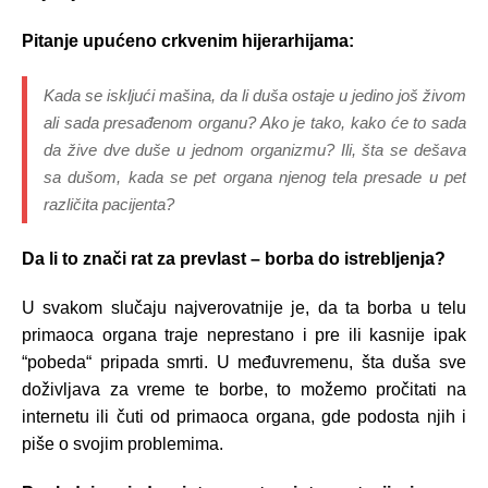
Pitanje upućeno crkvenim hijerarhijama:
Kada se iskljući mašina, da li duša ostaje u jedino još živom
ali sada presađenom organu? Ako je tako, kako će to sada
da žive dve duše u jednom organizmu? Ili, šta se dešava
sa dušom, kada se pet organa njenog tela presade u pet
različita pacijenta?
Da li to znači rat za prevlast – borba do istrebljenja?
U svakom slučaju najverovatnije je, da ta borba u telu
primaoca organa traje neprestano i pre ili kasnije ipak
“pobeda“ pripada smrti. U međuvremenu, šta duša sve
doživljava za vreme te borbe, to možemo pročitati na
internetu ili čuti od primaoca organa, gde podosta njih i
piše o svojim problemima.