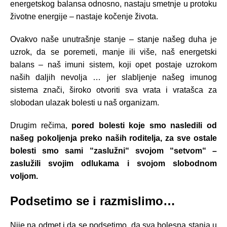
energetskog balansa odnosno, nastaju smetnje u protoku
životne energije – nastaje kočenje života.
Ovakvo naše unutrašnje stanje – stanje našeg duha je
uzrok, da se poremeti, manje ili više, naš energetski
balans – naš imuni sistem, koji opet postaje uzrokom
naših daljih nevolja … jer slabljenje našeg imunog
sistema znači, široko otvoriti sva vrata i vratašca za
slobodan ulazak bolesti u naš organizam.
Drugim rečima,
pored bolesti koje smo nasledili od
našeg pokoljenja preko naših roditelja, za sve ostale
bolesti smo sami “zaslužni“ svojom “setvom“ –
zaslužili svojim odlukama i svojom slobodnom
voljom.
Podsetimo se i razmislimo…
Nije na odmet i da se podsetimo, da sva bolesna stanja u