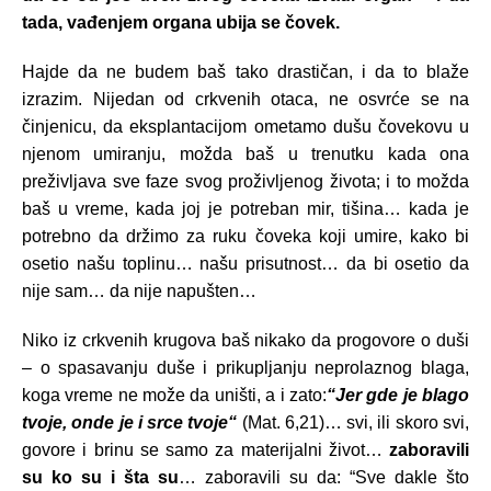
tada, vađenjem organa ubija se čovek.
Hajde da ne budem baš tako drastičan, i da to blaže
izrazim. Nijedan od crkvenih otaca, ne osvrće se na
činjenicu, da eksplantacijom ometamo dušu čovekovu u
njenom umiranju, možda baš u trenutku kada ona
preživljava sve faze svog proživljenog života; i to možda
baš u vreme, kada joj je potreban mir, tišina… kada je
potrebno da držimo za ruku čoveka koji umire, kako bi
osetio našu toplinu… našu prisutnost… da bi osetio da
nije sam… da nije napušten…
Niko iz crkvenih krugova baš nikako da progovore o duši
– o spasavanju duše i prikupljanju neprolaznog blaga,
koga vreme ne može da uništi, a i zato:
“Jer gde je blago
tvoje, onde je i srce tvoje“
(Mat. 6,21)… svi, ili skoro svi,
govore i brinu se samo za materijalni život…
zaboravili
su ko su i šta su
… zaboravili su da: “Sve dakle što