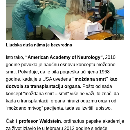
Ljudska duša njima je bezvredna
Isto tako,
“American Academy of Neurology“
, 2010
godine povukla je naučnu osnovu konceptu moždane
smrti. Potvrđuje, da je bila pogreška učinjena 1968
godine, kada je u USA uvedena
“moždana smrt“ kao
dozvola za transplantaciju organa.
Pošto od sada
koncept “moždana smrt = smrt“ više ne važi, to znači da
kada u transplantaciji organa hirurzi oduzmu organ od
“moždano mrtvog“ pacijenta, tada su izvršili ubistvo.
Čak i
profesor Waldstein
, ordinarius papske akademije
za život izjavio je u februaru 2012 godine sledeće: