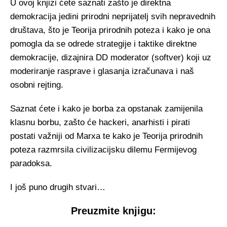
U ovoj knjizi ćete saznati zašto je direktna
demokracija jedini prirodni neprijatelj svih nepravednih
društava, što je Teorija prirodnih poteza i kako je ona
pomogla da se odrede strategije i taktike direktne
demokracije, dizajnira DD moderator (softver) koji uz
moderiranje rasprave i glasanja izračunava i naš
osobni rejting.
Saznat ćete i kako je borba za opstanak zamijenila
klasnu borbu, zašto će hackeri, anarhisti i pirati
postati važniji od Marxa te kako je Teorija prirodnih
poteza razmrsila civilizacijsku dilemu Fermijevog
paradoksa.
I još puno drugih stvari…
Preuzmite knjigu: