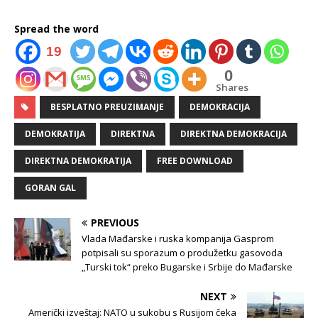
Spread the word
19
0
Shares
BESPLATNO PREUZIMANJE
DEMOKRACIJA
DEMOKRATIJA
DIREKTNA
DIREKTNA DEMOKRACIJA
DIREKTNA DEMOKRATIJA
FREE DOWNLOAD
GORAN GAL
PREVIOUS
Vlada Mađarske i ruska kompanija Gasprom
potpisali su sporazum o produžetku gasovoda
„Turski tok“ preko Bugarske i Srbije do Mađarske
NEXT
Američki izveštaj: NATO u sukobu s Rusijom čeka