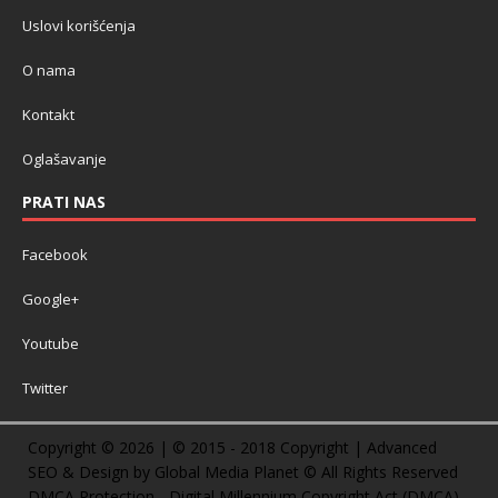
Uslovi korišćenja
O nama
Kontakt
Oglašavanje
PRATI NAS
Facebook
Google+
Youtube
Twitter
Copyright © 2026 | © 2015 - 2018 Copyright | Advanced
SEO & Design by Global Media Planet © All Rights Reserved
DMCA Protection - Digital Millennium Copyright Act (DMCA)