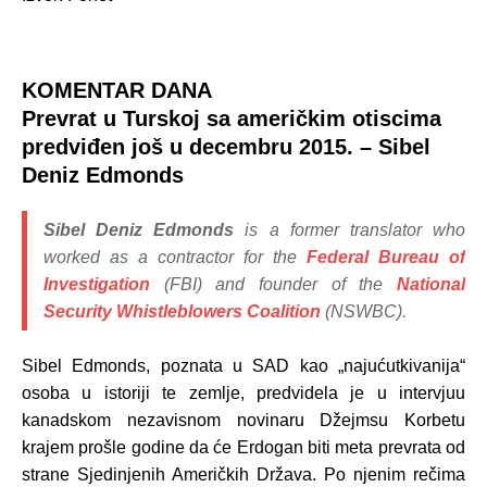
KOMENTAR DANA
Prevrat u Turskoj sa američkim otiscima
predviđen još u decembru 2015. –
Sibel
Deniz Edmonds
Sibel Deniz Edmonds
is a former translator who
worked as a contractor for the
Federal Bureau of
Investigation
(FBI) and founder of the
National
Security Whistleblowers Coalition
(NSWBC).
Sibel Edmonds, poznata u SAD kao „najućutkivanija“
osoba u istoriji te zemlje, predvidela je u intervjuu
kanadskom nezavisnom novinaru Džejmsu Korbetu
krajem prošle godine da će Erdogan biti meta prevrata od
strane Sjedinjenih Američkih Država. Po njenim rečima