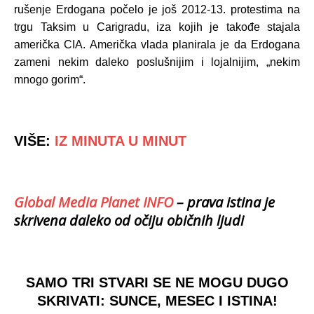
rušenje Erdogana počelo je još 2012-13. protestima na
trgu Taksim u Carigradu, iza kojih je takođe stajala
američka CIA. Američka vlada planirala je da Erdogana
zameni nekim daleko poslušnijim i lojalnijim, „nekim
mnogo gorim“.
VIŠE:
IZ MINUTA U MINUT
Global Media Planet INFO
– prava istina je
skrivena daleko od očiju običnih ljudi
SAMO TRI STVARI SE NE MOGU DUGO
SKRIVATI: SUNCE, MESEC I ISTINA!