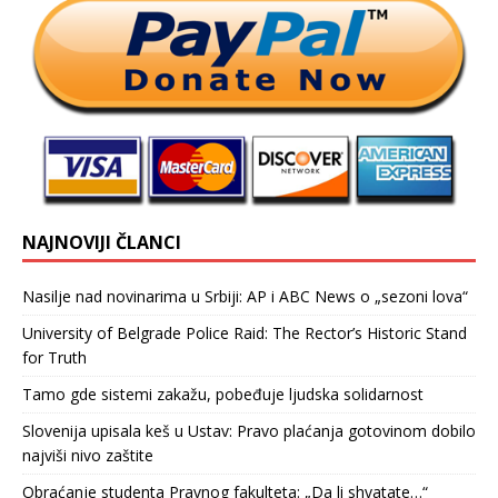
NAJNOVIJI ČLANCI
Nasilje nad novinarima u Srbiji: AP i ABC News o „sezoni lova“
University of Belgrade Police Raid: The Rector’s Historic Stand
for Truth
Tamo gde sistemi zakažu, pobeđuje ljudska solidarnost
Slovenija upisala keš u Ustav: Pravo plaćanja gotovinom dobilo
najviši nivo zaštite
Obraćanje studenta Pravnog fakulteta: „Da li shvatate…“