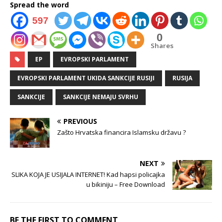
Spread the word
597
0
Shares
EP
EVROPSKI PARLAMENT
EVROPSKI PARLAMENT UKIDA SANKCIJE RUSIJI
RUSIJA
SANKCIJE
SANKCIJE NEMAJU SVRHU
PREVIOUS
Zašto Hrvatska financira Islamsku državu ?
NEXT
SLIKA KOJA JE USIJALA INTERNET! Kad hapsi policajka
u bikiniju – Free Download
BE THE FIRST TO COMMENT