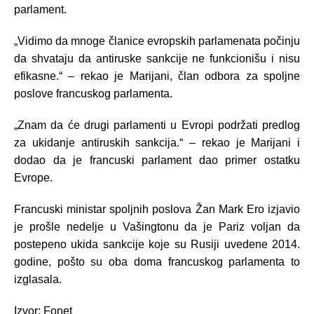
parlament.
„Vidimo da mnoge članice evropskih parlamenata počinju
da shvataju da antiruske sankcije ne funkcionišu i nisu
efikasne.“ – rekao je Marijani, član odbora za spoljne
poslove francuskog parlamenta.
„Znam da će drugi parlamenti u Evropi podržati predlog
za ukidanje antiruskih sankcija.“ – rekao je Marijani i
dodao da je francuski parlament dao primer ostatku
Evrope.
Francuski ministar spoljnih poslova Žan Mark Ero izjavio
je prošle nedelje u Vašingtonu da je Pariz voljan da
postepeno ukida sankcije koje su Rusiji uvedene 2014.
godine, pošto su oba doma francuskog parlamenta to
izglasala.
Izvor: Fonet