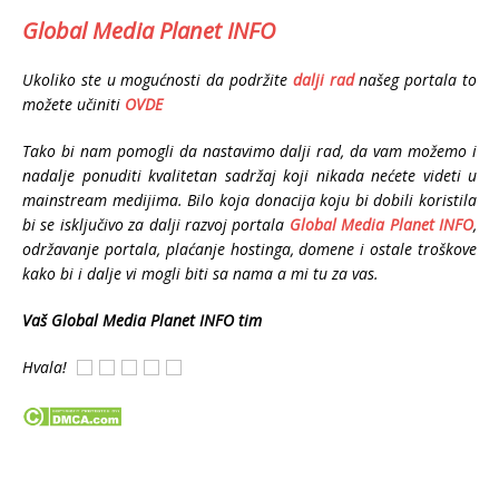
Global Media Planet INFO
Ukoliko ste u mogućnosti da podržite
dalji rad
našeg portala to
možete učiniti
OVDE
Tako bi nam pomogli da nastavimo dalji rad, da
vam možemo i
nadalje ponuditi kvalitetan sadržaj koji nikada nećete videti u
mainstream medijima.
Bilo koja donacija koju bi dobili koristila
bi se isključivo za dalji razvoj portala
Global Media Planet INFO
,
održavanje portala, plaćanje hostinga, domene i ostale troškove
kako bi i dalje vi mogli biti sa nama a mi tu za vas.
Vaš Global Media Planet INFO tim
Hvala!