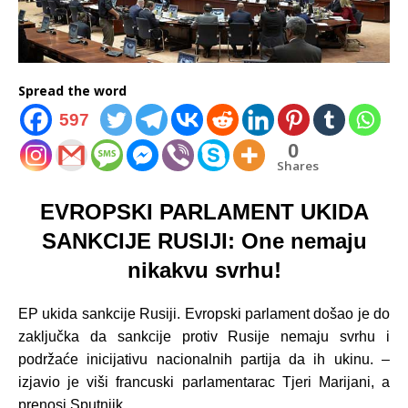
Spread the word
597
0
Shares
EVROPSKI PARLAMENT UKIDA
SANKCIJE RUSIJI: One nemaju
nikakvu svrhu!
EP ukida sankcije Rusiji. Evropski parlament došao je
do
zaključka da sankcije protiv Rusije nemaju svrhu i
podržaće inicijativu nacionalnih partija da ih ukinu. –
izjavio je viši francuski parlamentarac Tjeri Marijani, a
prenosi Sputnjik.