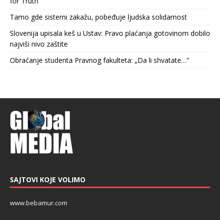
for Truth
Tamo gde sistemi zakažu, pobeđuje ljudska solidarnost
Slovenija upisala keš u Ustav: Pravo plaćanja gotovinom dobilo
najviši nivo zaštite
Obraćanje studenta Pravnog fakulteta: „Da li shvatate…“
SAJTOVI KOJE VOLIMO
www.bebamur.com