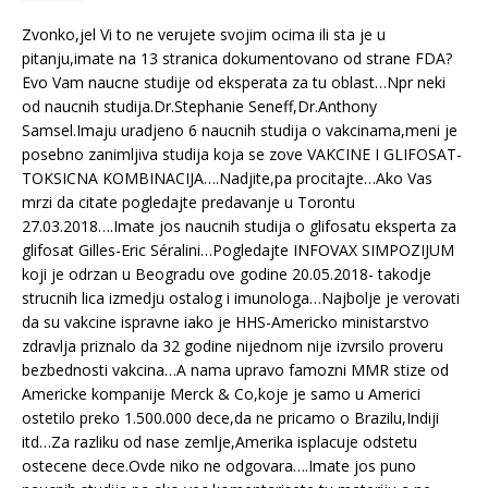
Zvonko,jel Vi to ne verujete svojim ocima ili sta je u
pitanju,imate na 13 stranica dokumentovano od strane FDA?
Evo Vam naucne studije od eksperata za tu oblast…Npr neki
od naucnih studija.Dr.Stephanie Seneff,Dr.Anthony
Samsel.Imaju uradjeno 6 naucnih studija o vakcinama,meni je
posebno zanimljiva studija koja se zove VAKCINE I GLIFOSAT-
TOKSICNA KOMBINACIJA….Nadjite,pa procitajte…Ako Vas
mrzi da citate pogledajte predavanje u Torontu
27.03.2018….Imate jos naucnih studija o glifosatu eksperta za
glifosat Gilles-Eric Séralini…Pogledajte INFOVAX SIMPOZIJUM
koji je odrzan u Beogradu ove godine 20.05.2018- takodje
strucnih lica izmedju ostalog i imunologa…Najbolje je verovati
da su vakcine ispravne iako je HHS-Americko ministarstvo
zdravlja priznalo da 32 godine nijednom nije izvrsilo proveru
bezbednosti vakcina…A nama upravo famozni MMR stize od
Americke kompanije Merck & Co,koje je samo u Americi
ostetilo preko 1.500.000 dece,da ne pricamo o Brazilu,Indiji
itd…Za razliku od nase zemlje,Amerika isplacuje odstetu
ostecene dece.Ovde niko ne odgovara….Imate jos puno