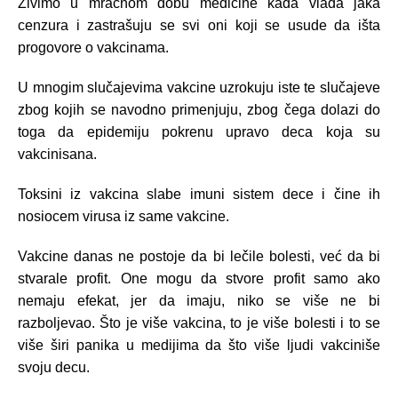
Živimo u mračnom dobu medicine kada vlada jaka
cenzura i zastrašuju se svi oni koji se usude da išta
progovore o vakcinama.
U mnogim slučajevima vakcine uzrokuju iste te slučajeve
zbog kojih se navodno primenjuju, zbog čega dolazi do
toga da epidemiju pokrenu upravo deca koja su
vakcinisana.
Toksini iz vakcina slabe imuni sistem dece i čine ih
nosiocem virusa iz same vakcine.
Vakcine danas ne postoje da bi lečile bolesti, već da bi
stvarale profit. One mogu da stvore profit samo ako
nemaju efekat, jer da imaju, niko se više ne bi
razboljevao. Što je više vakcina, to je više bolesti i to se
više širi panika u medijima da što više ljudi vakciniše
svoju decu.