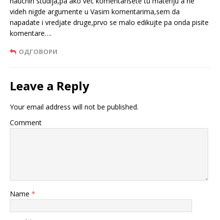
naucnih studija,pa ako vec komentarisete tu materiju a ne
videh nigde argumente u Vasim komentarima,sem da
napadate i vredjate druge,prvo se malo edikujte pa onda pisite
komentare….
ОДГОВОРИ
Leave a Reply
Your email address will not be published.
Comment
Name
*