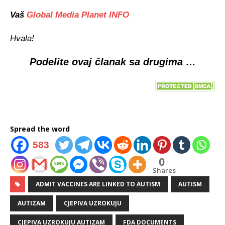
Vaš
Global Media Planet INFO
Hvala!
Podelite ovaj članak sa drugima …
Spread the word
583
0
Shares
ADMIT VACCINES ARE LINKED TO AUTISM
AUTISM
AUTIZAM
CJEPIVA UZROKUJU
CJEPIVA UZROKUJU AUTIZAM
FDA DOCUMENTS