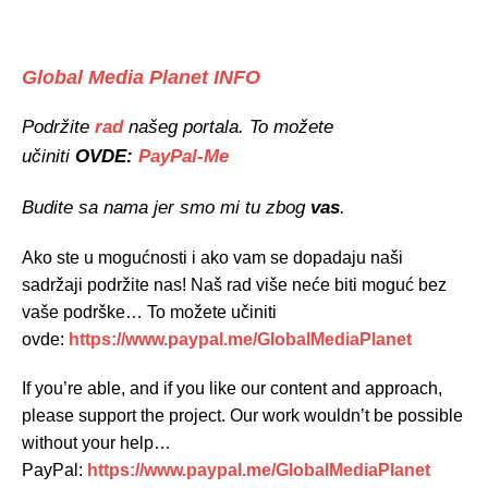
Global Media Planet INFO
Podržite
rad
našeg portala. To možete
učiniti
OVDE:
PayPal-Me
Budite sa nama jer smo mi tu zbog
vas
.
Ako ste u mogućnosti i ako vam se dopadaju naši
sadržaji podržite nas! Naš rad više neće biti moguć bez
vaše podrške… To možete učiniti
ovde:
https://www.paypal.me/GlobalMediaPlanet
If you’re able, and if you like our content and approach,
please support the project. Our work wouldn’t be possible
without your help…
PayPal:
https://www.paypal.me/GlobalMediaPlanet