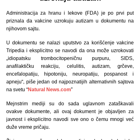
Administracija za hranu i lekove (FDA) je po prvi put
priznala da vakcine uzrokuju autizam u dokumentu na
njihovom sajtu.
U dokumentu se nalazi uputstvo za korišćenje vakcine
Tripedia i eksplicitno se navodi da ona može uzrokovati
„idiopatsku trombocitopeničnu purpuru, SIDS,
anafilaktičku reakciju, celulitis, autizam, grčeve,
encefalopatiju, hipotoniju, neuropatiju, pospanost i
apneju“, piše jedan od najpoznatijih alternativnih sajtova
na svetu “
Natural News.com
”
Mejnstrim mediji su do sada uglavnom zataškavali
ovakve dokumente, ali ovaj dokument je objavljen za
javnost i eksplicitno navodi sve ono o čemu mnogi već
duže vreme pričaju.