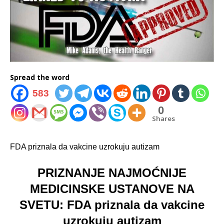
Spread the word
583
0
Shares
FDA priznala da vakcine uzrokuju autizam
PRIZNANJE NAJMOĆNIJE
MEDICINSKE USTANOVE NA
SVETU: FDA priznala da vakcine
uzrokuju autizam