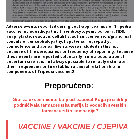
Adverse events reported during post-approval use of Tripedia
vaccine include idiopathic thrombocytopenic purpura, SIDS,
anaphylactic reaction, cellulitis, autism, convulsion/grand mal
convulsion, encephalopathy, hypotonia, neuropathy,
somnolence and apnea. Events were included in this list
because of the seriousness or frequency of reporting. Because
these events are reported voluntarily from a population of
uncertain size, it is not always possible to reliably estimate
their frequencies or to establish a causal relationship to
components of Tripedia vaccine.2
Preporučeno:
Srbi za eksperimente bolji od pacova! Koga je u Srbiji
podmićivala farmaceutska mafija iz vodećih svetskih
farmaceutskih kompanija?
VACCINE / VAKCINE / CJEPIVA