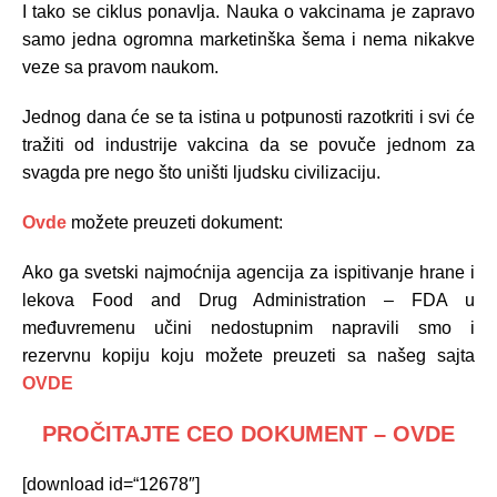
I tako se ciklus ponavlja. Nauka o vakcinama je zapravo
samo jedna ogromna marketinška šema i nema nikakve
veze sa pravom naukom.
Jednog dana će se ta istina u potpunosti razotkriti i svi će
tražiti od industrije vakcina da se povuče jednom za
svagda pre nego što uništi ljudsku civilizaciju.
Ovde
možete preuzeti dokument:
Ako ga svetski najmoćnija agencija za ispitivanje hrane i
lekova Food and Drug Administration – FDA u
međuvremenu učini nedostupnim napravili smo i
rezervnu kopiju koju možete preuzeti sa našeg sajta
OVDE
PROČITAJTE CEO DOKUMENT – OVDE
[download id=“12678″]