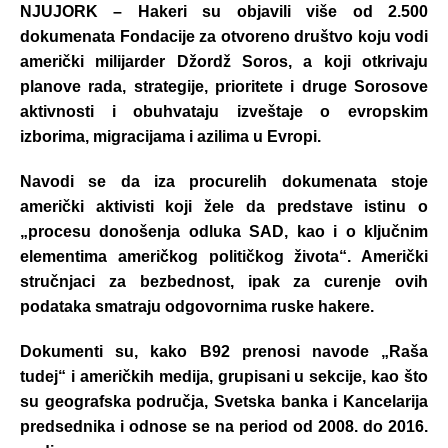
NJUJORK – Hakeri su objavili više od 2.500
dokumenata Fondacije za otvoreno društvo koju vodi
američki milijarder Džordž Soros, a koji otkrivaju
planove rada, strategije, prioritete i druge Sorosove
aktivnosti i obuhvataju izveštaje o evropskim
izborima, migracijama i azilima u Evropi.
Navodi se da iza procurelih dokumenata stoje
američki aktivisti koji žele da predstave istinu o
„procesu donošenja odluka SAD, kao i o ključnim
elementima američkog političkog života“. Američki
stručnjaci za bezbednost, ipak za curenje ovih
podataka smatraju odgovornima ruske hakere.
Dokumenti su, kako B92 prenosi navode „Raša
tudej“ i američkih medija, grupisani u sekcije, kao što
su geografska područja, Svetska banka i Kancelarija
predsednika i odnose se na period od 2008. do 2016.