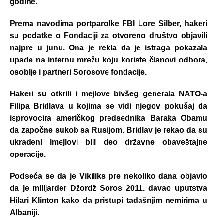
godine.
Prema navodima portparolke FBI Lore Silber, hakeri
su podatke o Fondaciji za otvoreno društvo objavili
najpre u junu. Ona je rekla da je istraga pokazala
upade na internu mrežu koju koriste članovi odbora,
osoblje i partneri Sorosove fondacije.
Hakeri su otkrili i mejlove bivšeg generala NATO-a
Filipa Bridlava u kojima se vidi njegov pokušaj da
isprovocira američkog predsednika Baraka Obamu
da započne sukob sa Rusijom. Bridlav je rekao da su
ukradeni imejlovi bili deo državne obaveštajne
operacije.
Podseća se da je Vikiliks pre nekoliko dana objavio
da je milijarder Džordž Soros 2011. davao uputstva
Hilari Klinton kako da pristupi tadašnjim nemirima u
Albaniji.