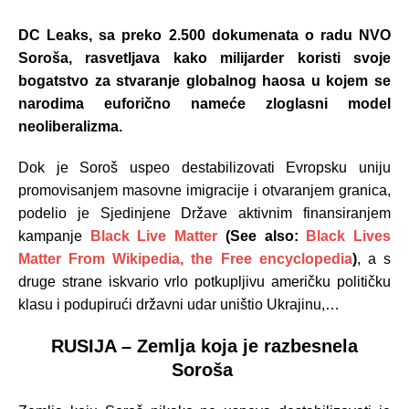
DC Leaks, sa preko 2.500 dokumenata o radu NVO
Soroša, rasvetljava kako milijarder koristi svoje
bogatstvo za stvaranje globalnog haosa u kojem se
narodima euforično nameće zloglasni model
neoliberalizma.
Dok je Soroš uspeo destabilizovati Evropsku uniju
promovisanjem masovne imigracije i otvaranjem granica,
podelio je Sjedinjene Države aktivnim finansiranjem
kampanje
Black Live Matter
(See also:
Black Lives
Matter From Wikipedia, the Free encyclopedia
)
, a s
druge strane iskvario vrlo potkupljivu američku političku
klasu i podupirući državni udar uništio Ukrajinu,…
RUSIJA – Zemlja koja je razbesnela
Soroša