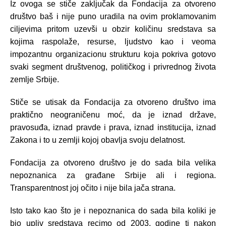
Iz ovoga se stiče zaključak da Fondacija za otvoreno
društvo baš i nije puno uradila na ovim proklamovanim
ciljevima pritom uzevši u obzir količinu sredstava sa
kojima raspolaže, resurse, ljudstvo kao i veoma
impozantnu organizacionu strukturu koja pokriva gotovo
svaki segment društvenog, političkog i privrednog života
zemlje Srbije.
Stiče se utisak da Fondacija za otvoreno društvo ima
praktično neograničenu moć, da je iznad države,
pravosuđa, iznad pravde i prava, iznad institucija, iznad
Zakona i to u zemlji kojoj obavlja svoju delatnost.
Fondacija za otvoreno društvo je do sada bila velika
nepoznanica za građane Srbije ali i regiona.
Transparentnost joj očito i nije bila jača strana.
Isto tako kao što je i nepoznanica do sada bila koliki je
bio upliv sredstava recimo od 2003. godine tj nakon