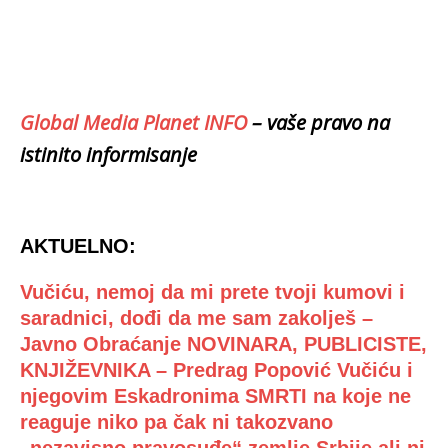
Global Media Planet INFO
– vaše pravo na
istinito informisanje
AKTUELNO:
Vučiću, nemoj da mi prete tvoji kumovi i
saradnici, dođi da me sam zakolješ –
Javno Obraćanje NOVINARA, PUBLICISTE,
KNJIŽEVNIKA – Predrag Popović Vučiću i
njegovim Eskadronima SMRTI na koje ne
reaguje niko pa čak ni takozvano
„nezavisno pravosuđe“ zemlje Srbije ali ni