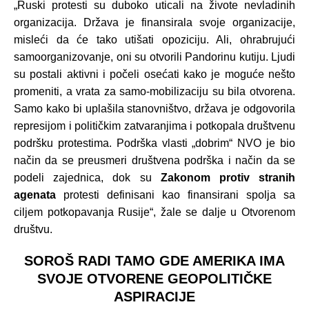
„Ruski protesti su duboko uticali na živote nevladinih
organizacija. Država je finansirala svoje organizacije,
misleći da će tako utišati opoziciju. Ali, ohrabrujući
samoorganizovanje, oni su otvorili Pandorinu kutiju. Ljudi
su postali aktivni i počeli osećati kako je moguće nešto
promeniti, a vrata za samo-mobilizaciju su bila otvorena.
Samo kako bi uplašila stanovništvo, država je odgovorila
represijom i političkim zatvaranjima i potkopala društvenu
podršku protestima. Podrška vlasti „dobrim“ NVO je bio
način da se preusmeri društvena podrška i način da se
podeli zajednica, dok su
Zakonom protiv stranih
agenata
protesti definisani kao finansirani spolja sa
ciljem potkopavanja Rusije“, žale se dalje u Otvorenom
društvu.
SOROŠ RADI TAMO GDE AMERIKA IMA
SVOJE OTVORENE GEOPOLITIČKE
ASPIRACIJE