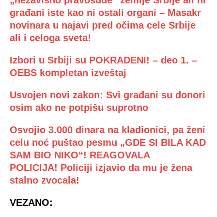
građani iste kao ni ostali organi – Masakr
novinara u najavi pred očima cele Srbije
ali i celoga sveta!
Izbori u Srbiji su POKRADENI! – deo 1. –
OEBS kompletan izveštaj
Usvojen novi zakon: Svi građani su donori
osim ako ne potpišu suprotno
Osvojio 3.000 dinara na kladionici, pa ženi
celu noć puštao pesmu „GDE SI BILA KAD
SAM BIO NIKO“! REAGOVALA
POLICIJA!
Policiji izjavio da mu je žena
stalno zvocala!
VEZANO: