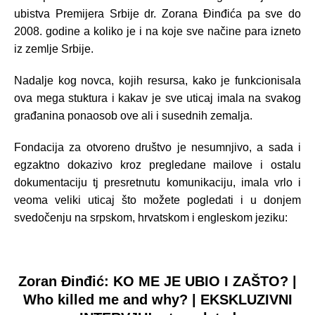
ubistva Premijera Srbije dr. Zorana Đinđića pa sve do
2008. godine a koliko je i na koje sve načine para izneto
iz zemlje Srbije.
Nadalje kog novca, kojih resursa, kako je funkcionisala
ova mega stuktura i kakav je sve uticaj imala na svakog
građanina ponaosob ove ali i susednih zemalja.
Fondacija za otvoreno društvo je nesumnjivo, a sada i
egzaktno dokazivo kroz pregledane mailove i ostalu
dokumentaciju tj presretnutu komunikaciju, imala vrlo i
veoma veliki uticaj što možete pogledati i u donjem
svedočenju na srpskom, hrvatskom i engleskom jeziku:
Zoran Đinđić: KO ME JE UBIO I ZAŠTO? |
Who killed me and why? | EKSKLUZIVNI