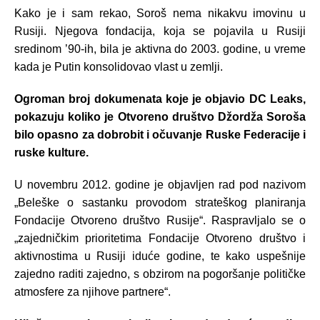
Kako je i sam rekao, Soroš nema nikakvu imovinu u
Rusiji. Njegova fondacija, koja se pojavila u Rusiji
sredinom ’90-ih, bila je aktivna do 2003. godine, u vreme
kada je Putin konsolidovao vlast u zemlji.
Ogroman broj dokumenata koje je objavio DC Leaks,
pokazuju koliko je Otvoreno društvo Džordža Soroša
bilo opasno za dobrobit i očuvanje Ruske Federacije i
ruske kulture.
U novembru 2012. godine je objavljen rad pod nazivom
„Beleške o sastanku provodom strateškog planiranja
Fondacije Otvoreno društvo Rusije“. Raspravljalo se o
„zajedničkim prioritetima Fondacije Otvoreno društvo i
aktivnostima u Rusiji iduće godine, te kako uspešnije
zajedno raditi zajedno, s obzirom na pogoršanje političke
atmosfere za njihove partnere“.