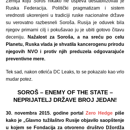
Zemlja koju Soroš nikako ne uspeva destabilizovati je
Ruska Federacija.
Politički pragmatizam i sistem
vrednosti ukorenjeni u tradiciji ruske nacionalne države
su verovatno razbesneli Soroša. Rusija je oduvek bila
njegov primarni cilj i pokušavao ju je ubiti gotovo čitavu
deceniju.
Nažalost za Soroša, a na sreću po celu
Planetu, Ruska vlada je shvatila kancerogenu prirodu
njegovih NVO i protiv njih preduzela odgovarajuće
preventivne mere.
Tek sad, nakon otkrića DC Leaks, to se pokazalo kao vrlo
mudar potez.
SOROŠ – ENEMY OF THE STATE –
NEPRIJATELJ DRŽAVE BROJ JEDAN!
30. novembra 2015. godine portal
Zero Hedge
piše
kako je „Glavno tužilaštvo Rusije objavilo saopštenje
u kojem se Fondacija za otvoreno društvo Džordža