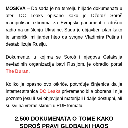
MOSKVA
– Do sada je na temelju hiljade dokumenata u
aferi DC Leaks opisano kako je Džordž Soroš
manipulisao izborima za Evropski parlament i zdušno
radio na uništenju Ukrajine. Sada je objavljen plan kako
je američki milijarder hteo da svrgne Vladimira Putina i
destabilizuje Rusiju.
Dokumente, u kojima se Soroš i njegova Galaksija
nevladinih organizacija bavi Rusijom, je obradio portal
The Duran
.
Koliko je opasno ovo otkriće, potvrđuje činjenica da je
internet stranica
DC Leaks
privremeno bila oborena i nije
poznato jesu li svi objavljeni materijali i dalje dostupni, ali
su svi na vreme skinuti u PDF formatu.
2.500 DOKUMENATA O TOME KAKO
SOROŠ PRAVI GLOBALNI HAOS