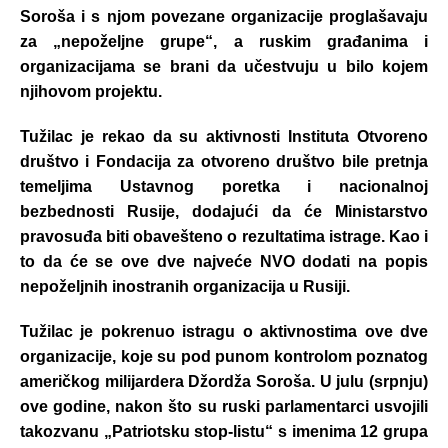
Soroša i s njom povezane organizacije proglašavaju
za „nepoželjne grupe“, a ruskim građanima i
organizacijama se brani da učestvuju u bilo kojem
njihovom projektu.
Tužilac je rekao da su aktivnosti Instituta Otvoreno
društvo i Fondacija za otvoreno društvo bile pretnja
temeljima Ustavnog poretka i nacionalnoj
bezbednosti Rusije, dodajući da će Ministarstvo
pravosuđa biti obavešteno o rezultatima istrage. Kao i
to da će se ove dve najveće NVO dodati na popis
nepoželjnih inostranih organizacija u Rusiji.
Tužilac je pokrenuo istragu o aktivnostima ove dve
organizacije, koje su pod punom kontrolom poznatog
američkog milijardera Džordža Soroša. U julu (srpnju)
ove godine, nakon što su ruski parlamentarci usvojili
takozvanu „Patriotsku stop-listu“ s imenima 12 grupa