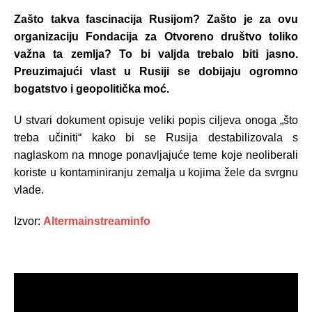
Zašto takva fascinacija Rusijom? Zašto je za ovu
organizaciju Fondacija za Otvoreno društvo toliko
važna ta zemlja? To bi valjda trebalo biti jasno.
Preuzimajući vlast u Rusiji se dobijaju ogromno
bogatstvo i geopolitička moć.
U stvari dokument opisuje veliki popis ciljeva onoga „što
treba učiniti“ kako bi se Rusija destabilizovala s
naglaskom na mnoge ponavljajuće teme koje neoliberali
koriste u kontaminiranju zemalja u kojima žele da svrgnu
vlade.
Izvor:
Altermainstreaminfo