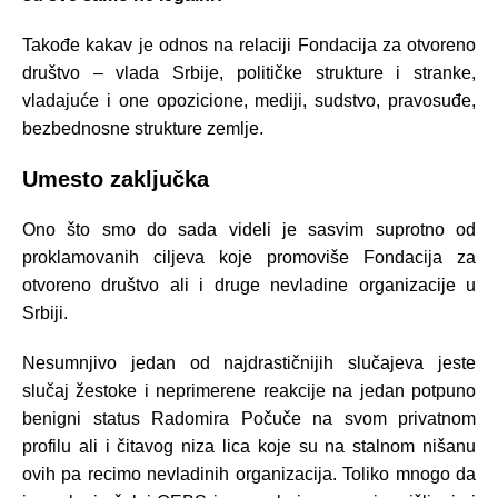
Takođe kakav je odnos na relaciji Fondacija za otvoreno
društvo – vlada Srbije, političke strukture i stranke,
vladajuće i one opozicione, mediji, sudstvo, pravosuđe,
bezbednosne strukture zemlje.
Umesto zaključka
Ono što smo do sada videli je sasvim suprotno od
proklamovanih ciljeva koje promoviše Fondacija za
otvoreno društvo ali i druge nevladine organizacije u
Srbiji.
Nesumnjivo jedan od najdrastičnijih slučajeva jeste
slučaj žestoke i neprimerene reakcije na jedan potpuno
benigni status Radomira Počuče na svom privatnom
profilu ali i čitavog niza lica koje su na stalnom nišanu
ovih pa recimo nevladinih organizacija. Toliko mnogo da