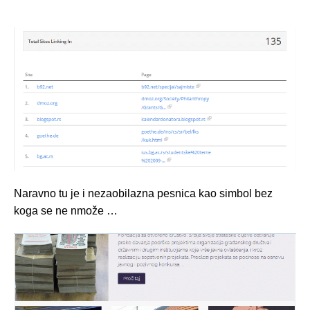
Naravno tu je i nezaobilazna pesnica kao simbol bez
koga se ne nmože …