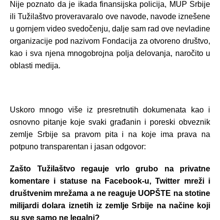
Nije poznato da je ikada finansijska policija, MUP Srbije
ili Tužilaštvo proveravaralo ove navode, navode iznešene
u gornjem video svedočenju, dalje sam rad ove nevladine
organizacije pod nazivom Fondacija za otvoreno društvo,
kao i sva njena mnogobrojna polja delovanja, naročito u
oblasti medija.
Uskoro mnogo više iz presretnutih dokumenata kao i
osnovno pitanje koje svaki građanin i poreski obveznik
zemlje Srbije sa pravom pita i na koje ima prava na
potpuno transparentan i jasan odgovor:
Zašto Tužilaštvo regauje vrlo grubo na privatne
komentare i statuse na Facebook-u, Twitter mreži i
društvenim mrežama a ne reaguje UOPŠTE na stotine
milijardi dolara iznetih iz zemlje Srbije na načine koji
su sve samo ne legalni?