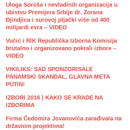
Uloga Soroša i nevladinih organizacija u
ubistvu Premijera Srbije dr. Zorana
Đjindjica i surovoj pljački više od 400
milijardi evra – VIDEO
Vučić i RIK Republička Izborna Komisija
brutalno i organizovano pokrali izbore –
VIDEO
VIKILIKS: SAD SPONZORISALE
PANAMSKI SKANDAL, GLAVNA META
PUTIN!
IZBORI 2016 | KAKO SE KRADE NA
IZBORIMA
Firma Čedomira Jovanovića zarađivala na
državnim projektima!