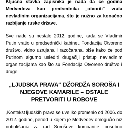
Ključna stavka zapisnika je nada da će godina
Medvedeva kao predsednika „otvoriti“ vrata
nevladinim organizacijama, što je nužno za konačno
razbijanje ruske države.
Sve nade su nestale 2012. godine, kada se Vladimir
Putin vratio u predsednički kabinet. Fondacija Otvoreno
društvo, vidno uzrujana i razočarana, piše kako će pod
Putinom sigurno uslediti drugačiji pristup nevladinim
organizacijama kao što su Fondacija Otvoreno društvo i
druge.
„LJUDSKA PRAVA“ DŽORDŽA SOROŠA I
NJEGOVE KAMARILE – OSTALE
PRETVORITI U ROBOVE
„Kontekst ljudskih prava se uveliko promenio od 2006. do
2012. godine, period u kojem je Medvedev omogućio niz
poboljšanja za rad Soroševe kompanije, posebno