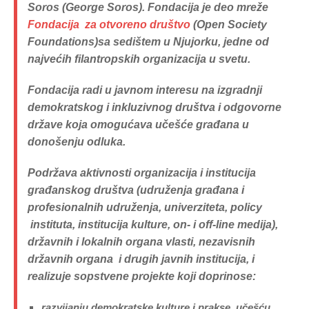
Soros (George Soros). Fondacija je deo mreže
Fondacija za otvoreno društvo
(Open Society
Foundations)sa sedištem u Njujorku, jedne od
najvećih filantropskih organizacija u svetu.
Fondacija radi u javnom interesu na izgradnji
demokratskog i inkluzivnog društva i odgovorne
države koja omogućava učešće građana u
donošenju odluka.
Podržava aktivnosti organizacija i institucija
građanskog društva (udruženja građana i
profesionalnih udruženja, univerziteta,
policy
instituta, institucija kulture, on- i off-line medija),
državnih i lokalnih organa vlasti, nezavisnih
državnih organa i drugih javnih institucija, i
realizuje sopstvene projekte koji doprinose:
razvijanju demokratske kulture i prakse, učešću