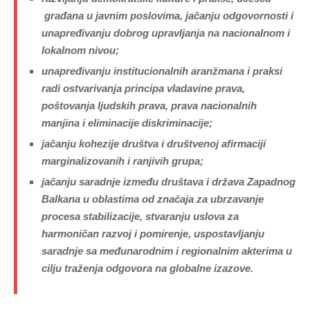
građana u javnim poslovima, jačanju odgovornosti i
unapređivanju
dobrog upravljanja
na nacionalnom i
lokalnom nivou;
unapređivanju institucionalnih aranžmana i praksi
radi ostvarivanja principa vladavine prava,
poštovanja ljudskih prava, prava nacionalnih
manjina i eliminacije diskriminacije;
jačanju kohezije društva i društvenoj afirmaciji
marginalizovanih i ranjivih grupa;
jačanju saradnje između društava i država Zapadnog
Balkana u oblastima od značaja za ubrzavanje
procesa stabilizacije, stvaranju uslova za
harmoničan razvoj i pomirenje, uspostavljanju
saradnje sa međunarodnim i regionalnim akterima u
cilju traženja odgovora na globalne izazove.