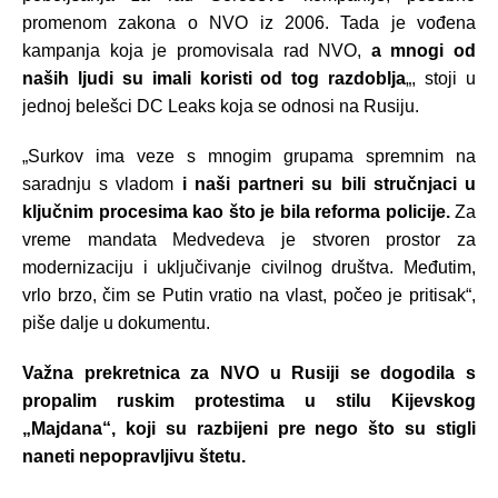
promenom zakona o NVO iz 2006. Tada je vođena
kampanja koja je promovisala rad NVO,
a mnogi od
naših ljudi su imali koristi od tog razdoblja
„, stoji u
jednoj belešci DC Leaks koja se odnosi na Rusiju.
„Surkov ima veze s mnogim grupama spremnim na
saradnju s vladom
i naši partneri su bili stručnjaci u
ključnim procesima kao što je bila reforma policije.
Za
vreme mandata Medvedeva je stvoren prostor za
modernizaciju i uključivanje civilnog društva. Međutim,
vrlo brzo, čim se Putin vratio na vlast, počeo je pritisak“,
piše dalje u dokumentu.
Važna prekretnica za NVO u Rusiji se dogodila s
propalim ruskim protestima u stilu Kijevskog
„Majdana“, koji su razbijeni pre nego što su stigli
naneti nepopravljivu štetu.