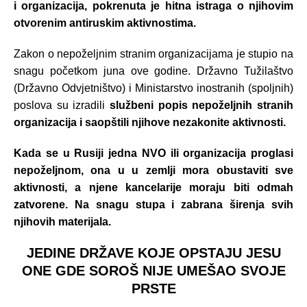
i organizacija, pokrenuta je hitna istraga o njihovim
otvorenim antiruskim aktivnostima.
Zakon o nepoželjnim stranim organizacijama je stupio na
snagu početkom juna ove godine. Državno Tužilaštvo
(Državno Odvjetništvo) i Ministarstvo inostranih (spoljnih)
poslova su izradili
službeni popis nepoželjnih stranih
organizacija i saopštili njihove nezakonite aktivnosti.
Kada se u Rusiji jedna NVO ili organizacija proglasi
nepoželjnom, ona u u zemlji mora obustaviti sve
aktivnosti, a njene kancelarije moraju biti odmah
zatvorene. Na snagu stupa i zabrana širenja svih
njihovih materijala.
JEDINE DRŽAVE KOJE OPSTAJU JESU
ONE GDE SOROŠ NIJE UMEŠAO SVOJE
PRSTE