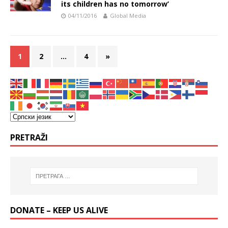
its children has no tomorrow’
04/11/2016
Global Media
1
2
…
4
»
PRETRAŽI
DONATE – KEEP US ALIVE