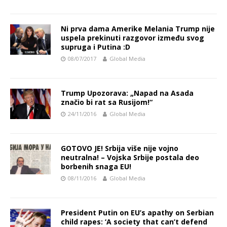
Ni prva dama Amerike Melania Trump nije
uspela prekinuti razgovor između svog
supruga i Putina :D
08/07/2017
Global Media
Trump Upozorava: „Napad na Asada
značio bi rat sa Rusijom!“
24/11/2016
Global Media
GOTOVO JE! Srbija više nije vojno
neutralna! – Vojska Srbije postala deo
borbenih snaga EU!
08/11/2016
Global Media
President Putin on EU’s apathy on Serbian
child rapes: ‘A society that can’t defend