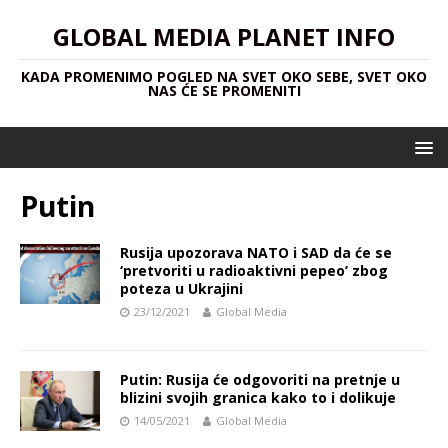
GLOBAL MEDIA PLANET INFO
KADA PROMENIMO POGLED NA SVET OKO SEBE, SVET OKO
NAS ĆE SE PROMENITI
Putin
Rusija upozorava NATO i SAD da će se
‘pretvoriti u radioaktivni pepeo’ zbog
poteza u Ukrajini
23/12/2021
Global Media
Putin: Rusija će odgovoriti na pretnje u
blizini svojih granica kako to i dolikuje
14/05/2021
Global Media