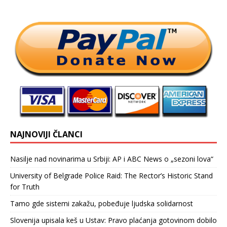
NAJNOVIJI ČLANCI
Nasilje nad novinarima u Srbiji: AP i ABC News o „sezoni lova“
University of Belgrade Police Raid: The Rector’s Historic Stand
for Truth
Tamo gde sistemi zakažu, pobeđuje ljudska solidarnost
Slovenija upisala keš u Ustav: Pravo plaćanja gotovinom dobilo