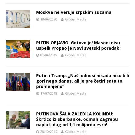
Moskva ne veruje srpskim suzama
18/06/2020
Global Media
PUTIN OBJAVIO: Gotovo je! Masoni nisu
uspeli! Propao je Novi svetski poredak
01/06/2019
Global Media
Putin i Tramp: „Naši odnosi nikada nisu bili
gori nego danas, ali je pre četiri sata to
promenjeno“
17/07/2018
Global Media
PUTINOVA ŠALA ZALEDILA KOLINDU:
Škrtico iz Sberbanke, odmah Zagrebu
naplati dug od 1,1 milijardu evra!
28/10/2017
Global Media