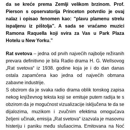
da se kreće prema Zemlji velikom brzinom. Prof.
Pierson s opservatorija Princeton potvrdio je ovaj
nalaz i opisao fenomen kao: “plavu plamenu strelu
ispaljenu iz pištolja”. A sada se vraćamo muzici
Ramona Raquella koji svira za Vas u Park Plaza
Hotelu u New Yorku.”
Rat svetova
– jedna od prvih najvećih najbolje režiranih
prevara definitivno je bila Radio drama H. G. Wellsovog
„Rat svetova“ iz 1938. godine koja je i do dan danas
ostala zapamćena kao jedna od najvećih obmana
zabavne industrije.
S obzirom da je svaka radio drama oblik tonskog zapisa
nekog književnog teksta koji se emituje putem radija te s
obzirom da je mogućnost vizualizacije isključena te da se
dijalozima, muzikom i zvučnim efektima omogućava
željeni učinak, emisija „Rat svetova“ izazvala je masovnu
histeriju i paniku među slušaocima. Emitovana na Noć