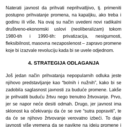
Naterati javnost da prihvati neprihvatljivo, tj. primeniti
postupno prihvatanje promena, na kapaljku, ako treba i
godinu ili više. Na ovaj su način uvedeni novi radikalni
društveno-ekonomski uslovi (neoliberalizam) tokom
1980-tih i 1990-tih: privatizacija, nesigurnosti,
fleksibilnost, masovna nezaposlenost – zapravo promene
koje bi izazvale revoluciju kada bi se uvele odjednom.
4. STRATEGIJA ODLAGANJA
Još jedan način prihvatanja nepopularnih odluka jeste
njihovo predstavljanje kao “bolnih i nužnih”, kako bi se
zadobila saglasnost javnosti za buduće promene. Lakše
je prihvatiti buduću žrtvu nego trenutno žrtvovanje. Prvo,
jer se napor neće desiti odmah. Drugo, jer javnost ima
sklonost ka očekivanju da će se sve “sutra popraviti”, te
da će se njihovo žrtvovanje verovatno izbeći. To daje
javnosti više vremena da se navikne na ideju promene i