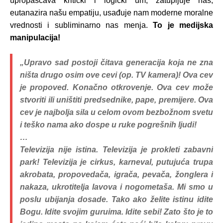
upropašćava kritički i logički um, zatupljuje nas,
eutanazira našu empatiju, usađuje nam moderne moralne
vrednosti i subliminarno nas menja.
To je medijska
manipulacija!
„Upravo sad postoji čitava generacija koja ne zna
ništa drugo osim ove cevi (op. TV kamera)! Ova cev
je propoved. Konačno otkrovenje. Ova cev može
stvoriti ili uništiti predsednike, pape, premijere. Ova
cev je najbolja sila u celom ovom bezbožnom svetu
i teško nama ako dospe u ruke pogrešnih ljudi!
…
Televizija nije istina. Televizija je prokleti zabavni
park! Televizija je cirkus, karneval, putujuća trupa
akrobata, propovedača, igrača, pevača, žonglera i
nakaza, ukrotitelja lavova i nogometaša. Mi smo u
poslu ubijanja dosade. Tako ako želite istinu idite
Bogu. Idite svojim guruima. Idite sebi! Zato što je to