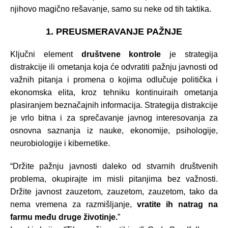
njihovo magično rešavanje, samo su neke od tih taktika.
1. PREUSMERAVANJE PAŽNJE
Ključni element
društvene kontrole
je strategija
distrakcije ili ometanja koja će odvratiti pažnju javnosti od
važnih pitanja i promena o kojima odlučuje politička i
ekonomska elita, kroz tehniku kontinuiraih ometanja
plasiranjem beznačajnih informacija. Strategija distrakcije
je vrlo bitna i za sprečavanje javnog interesovanja za
osnovna saznanja iz nauke, ekonomije, psihologije,
neurobiologije i kibernetike.
“Držite pažnju javnosti daleko od stvarnih društvenih
problema, okupirajte im misli pitanjima bez važnosti.
Držite javnost zauzetom, zauzetom, zauzetom, tako da
nema vremena za razmišljanje,
vratite ih natrag na
farmu među druge životinje.
”