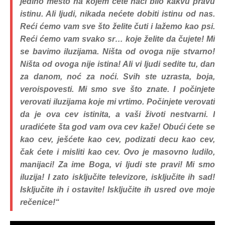
jedino mesto na kojem ćete naći bilo kakvu pravu
istinu. Ali ljudi, nikada nećete dobiti istinu od nas.
Reći ćemo vam sve što želite čuti i lažemo kao psi.
Reći ćemo vam svako sr… koje želite da čujete! Mi
se bavimo iluzijama. Ništa od ovoga nije stvarno!
Ništa od ovoga nije istina! Ali vi ljudi sedite tu, dan
za danom, noć za noći. Svih ste uzrasta, boja,
veroispovesti. Mi smo sve što znate. I počinjete
verovati iluzijama koje mi vrtimo. Počinjete verovati
da je ova cev istinita, a vaši životi nestvarni. I
uradićete šta god vam ova cev kaže! Obući ćete se
kao cev, ješćete kao cev, podizati decu kao cev,
čak ćete i misliti kao cev. Ovo je masovno ludilo,
manijaci! Za ime Boga, vi ljudi ste pravi! Mi smo
iluzija! I zato isključite televizore, isključite ih sad!
Isključite ih i ostavite! Isključite ih usred ove moje
rečenice!“