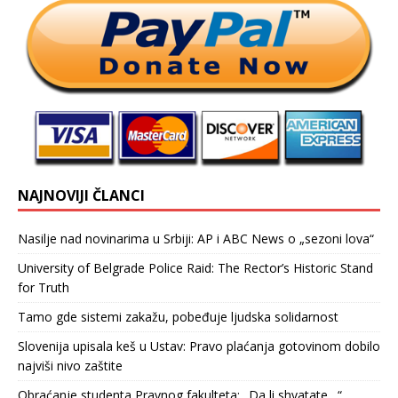
NAJNOVIJI ČLANCI
Nasilje nad novinarima u Srbiji: AP i ABC News o „sezoni lova“
University of Belgrade Police Raid: The Rector’s Historic Stand
for Truth
Tamo gde sistemi zakažu, pobeđuje ljudska solidarnost
Slovenija upisala keš u Ustav: Pravo plaćanja gotovinom dobilo
najviši nivo zaštite
Obraćanje studenta Pravnog fakulteta: „Da li shvatate…“