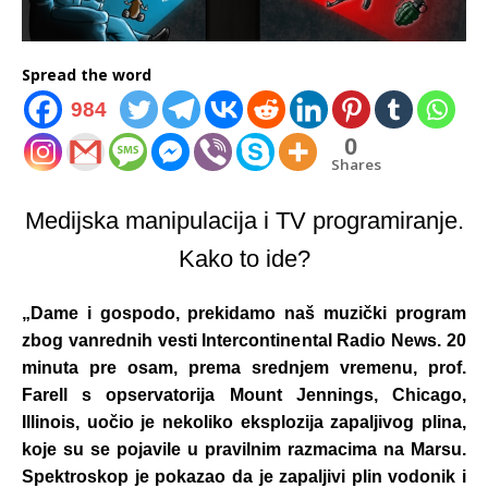
Spread the word
984
0
Shares
Medijska manipulacija i TV programiranje.
Kako to ide?
„Dame i gospodo, prekidamo naš muzički program
zbog vanrednih vesti Intercontinental Radio News. 20
minuta pre osam, prema srednjem vremenu, prof.
Farell s opservatorija Mount Jennings, Chicago,
Illinois, uočio je nekoliko eksplozija zapaljivog plina,
koje su se pojavile u pravilnim razmacima na Marsu.
Spektroskop je pokazao da je zapaljivi plin vodonik i