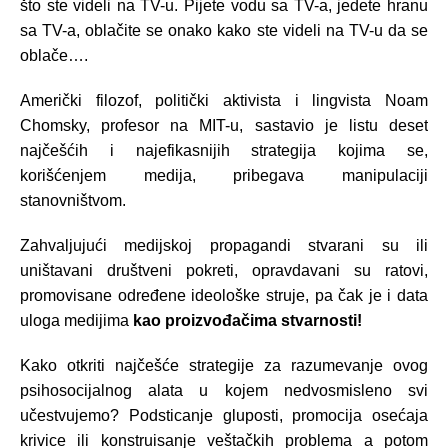
što ste videli na TV-u. Pijete vodu sa TV-a, jedete hranu
sa TV-a, oblačite se onako kako ste videli na TV-u da se
oblače….
Američki filozof, politički aktivista i lingvista Noam
Chomsky, profesor na MIT-u, sastavio je listu deset
najčešćih i najefikasnijih strategija kojima se,
korišćenjem medija, pribegava manipulaciji
stanovništvom.
Zahvaljujući medijskoj propagandi stvarani su ili
uništavani društveni pokreti, opravdavani su ratovi,
promovisane određene ideološke struje, pa čak je i data
uloga medijima
kao proizvođačima stvarnosti!
Kako otkriti najčešće strategije za razumevanje ovog
psihosocijalnog alata u kojem nedvosmisleno svi
učestvujemo? Podsticanje gluposti, promocija osećaja
krivice ili konstruisanje veštačkih problema a potom