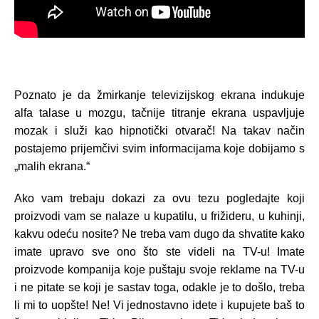
Poznato je da žmirkanje televizijskog ekrana indukuje
alfa talase u mozgu, tačnije titranje ekrana uspavljuje
mozak i služi kao hipnotički otvarač! Na takav način
postajemo prijemčivi svim informacijama koje dobijamo s
„malih ekrana.“
Ako vam trebaju dokazi za ovu tezu pogledajte koji
proizvodi vam se nalaze u kupatilu, u frižideru, u kuhinji,
kakvu odeću nosite? Ne treba vam dugo da
shvatite kako
imate upravo sve ono što ste videli na TV-u! Imate
proizvode kompanija koje puštaju svoje reklame na TV-u
i ne pitate se koji je sastav toga, odakle je to došlo, treba
li mi to uopšte! Ne! Vi jednostavno idete i kupujete baš to