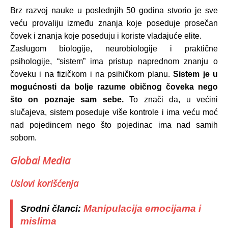
Brz razvoj nauke u poslednjih 50 godina stvorio je sve
veću provaliju između znanja koje poseduje prosečan
čovek i znanja koje poseduju i koriste vladajuće elite.
Zaslugom biologije, neurobiologije i praktične
psihologije, “sistem” ima pristup naprednom znanju o
čoveku i na fizičkom i na psihičkom planu.
Sistem je u
mogućnosti da bolje razume običnog čoveka nego
što on poznaje sam sebe.
To znači da, u većini
slučajeva, sistem poseduje više kontrole i ima veću moć
nad pojedincem nego što pojedinac ima nad samih
sobom.
Global Media
Uslovi korišćenja
Manipulacija emocijama i
Srodni članci:
mislima