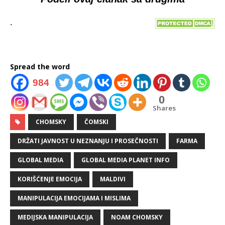
.
Spread the word
984
0
Shares
CHOMSKY
ČOMSKI
DRŽATI JAVNOST U NEZNANJU I PROSEČNOSTI
FARMA
GLOBAL MEDIA
GLOBAL MEDIA PLANET INFO
KORIŠĆENJE EMOCIJA
MALDIVI
MANIPULACIJA EMOCIJAMA I MISLIMA
MEDIJSKA MANIPULACIJA
NOAM CHOMSKY