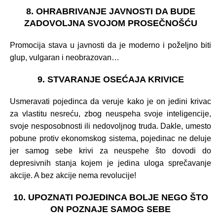
8. OHRABRIVANJE JAVNOSTI DA BUDE
ZADOVOLJNA SVOJOM PROSEČNOŠĆU
Promocija stava u javnosti da je moderno i poželjno biti
glup, vulgaran i neobrazovan…
9. STVARANJE OSEĆAJA KRIVICE
Usmeravati pojedinca da veruje kako je on jedini krivac
za vlastitu nesreću, zbog neuspeha svoje inteligencije,
svoje nesposobnosti ili nedovoljnog truda. Dakle, umesto
pobune protiv ekonomskog sistema, pojedinac ne deluje
jer samog sebe krivi za neuspehe što dovodi do
depresivnih stanja kojem je jedina uloga sprečavanje
akcije. A bez akcije nema revolucije!
10. UPOZNATI POJEDINCA BOLJE NEGO ŠTO
ON POZNAJE SAMOG SEBE