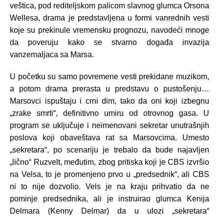
veštica, pod rediteljskom palicom slavnog glumca Orsona
Wellesa, drama je predstavljena u formi vanrednih vesti
koje su prekinule vremensku prognozu, navodeći mnoge
da poveruju kako se stvarno događa invazija
vanzemaljaca sa Marsa.
U početku su samo povremene vesti prekidane muzikom,
a potom drama prerasta u predstavu o pustošenju…
Marsovci ispuštaju i crni dim, tako da oni koji izbegnu
„zrake smrti“, definitivno umiru od otrovnog gasa. U
program se uključuje i neimenovani sekretar unutrašnjih
poslova koji obaveštava rat sa Marsovcima. Umesto
„sekretara“, po scenariju je trebalo da bude najavljen
„lično“ Ruzvelt, međutim, zbog pritiska koji je CBS izvršio
na Velsa, to je promenjeno prvo u „predsednik“, ali CBS
ni to nije dozvolio. Vels je na kraju prihvatio da ne
pominje predsednika, ali je instruirao glumca Kenija
Delmara (Kenny Delmar) da u ulozi „sekretara“