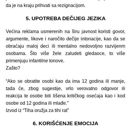
da je na kraju prihvati sa rezignacijom.
5. UPOTREBA DEČIJEG JEZIKA
Većina reklama usmerenih na širu javnost koristi govor,
argumente, likove i naročito dečije intonacije, kao da se
obraćaju maloj deci ili mentalno nedovoljno razvijenm
osobama. Što više žele zaludeti gledaoce, to više
primenjuju infantilne tonove.
Zašto?
“Ako se obratite osobi kao da ima 12 godina ili manje,
tada će, zbog sugestije, vrlo verovatno odgovor ili
reakcija te osobe biti lišena kritičkog osećaja kao i kod
osobe od 12 godina ili mlađe.”
Izvod iz “Tiha oružja za tihi rat”
6. KORIŠĆENJE EMOCIJA