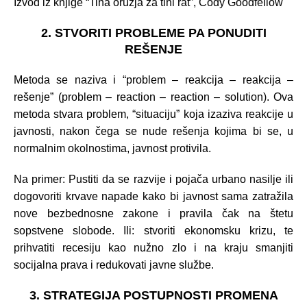
Izvod iz knjige “Tiha oružja za tihi rat”, Cody Goodfellow
2. STVORITI PROBLEME PA PONUDITI
REŠENJE
Metoda se naziva i “problem – reakcija – reakcija –
rešenje” (problem – reaction – reaction – solution). Ova
metoda stvara problem, “situaciju” koja izaziva reakcije u
javnosti, nakon čega se nude rešenja kojima bi se, u
normalnim okolnostima, javnost protivila.
Na primer: Pustiti da se razvije i pojača urbano nasilje ili
dogovoriti krvave napade kako bi javnost sama zatražila
nove bezbednosne zakone i pravila čak na štetu
sopstvene slobode. Ili: stvoriti ekonomsku krizu, te
prihvatiti recesiju kao nužno zlo i na kraju smanjiti
socijalna prava i redukovati javne službe.
3. STRATEGIJA POSTUPNOSTI PROMENA