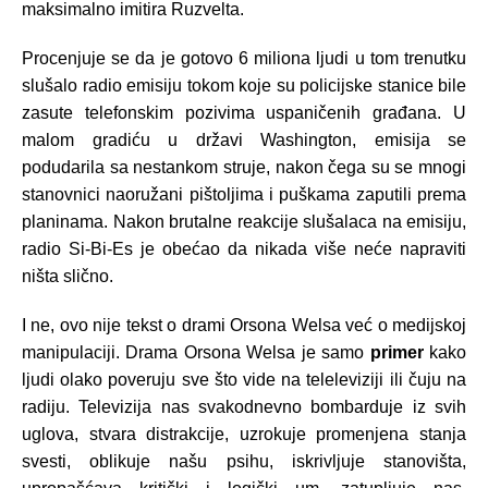
maksimalno imitira Ruzvelta.
Procenjuje se da je gotovo 6 miliona ljudi u tom trenutku
slušalo radio emisiju tokom koje su policijske stanice bile
zasute telefonskim pozivima uspaničenih građana. U
malom gradiću u državi Washington, emisija se
podudarila sa nestankom struje, nakon čega su se mnogi
stanovnici naoružani pištoljima i puškama zaputili prema
planinama. Nakon brutalne reakcije slušalaca na emisiju,
radio Si-Bi-Es je obećao da nikada više neće napraviti
ništa slično.
I ne, ovo nije tekst o drami Orsona Welsa već o medijskoj
manipulaciji. Drama Orsona Welsa je samo
primer
kako
ljudi olako poveruju sve što vide na teleleviziji ili čuju na
radiju. Televizija nas svakodnevno bombarduje iz svih
uglova, stvara distrakcije, uzrokuje promenjena stanja
svesti, oblikuje našu psihu, iskrivljuje stanovišta,