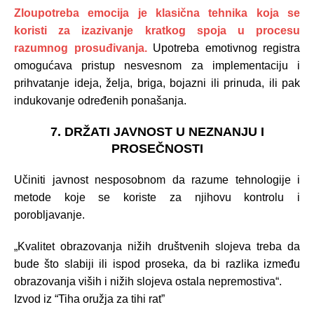
Zloupotreba emocija je klasična tehnika koja se
koristi za izazivanje kratkog spoja u procesu
razumnog prosuđivanja.
Upotreba emotivnog registra
omogućava pristup nesvesnom za implementaciju i
prihvatanje ideja, želja, briga, bojazni ili prinuda, ili pak
indukovanje određenih ponašanja.
7. DRŽATI JAVNOST U NEZNANJU I
PROSEČNOSTI
Učiniti javnost nesposobnom da razume tehnologije i
metode koje se koriste za njihovu kontrolu i
porobljavanje.
„Kvalitet obrazovanja nižih društvenih slojeva treba da
bude što slabiji ili ispod proseka, da bi razlika između
obrazovanja viših i nižih slojeva ostala nepremostiva“.
Izvod iz “Tiha oružja za tihi rat”