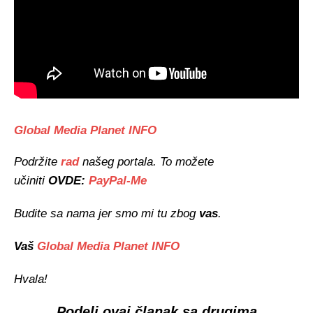
Global Media Planet INFO
Podržite
rad
našeg portala. To možete
učiniti
OVDE:
PayPal-Me
Budite sa nama jer smo mi tu zbog
vas
.
Vaš
Global Media Planet INFO
Hvala!
Podeli ovaj članak sa drugima