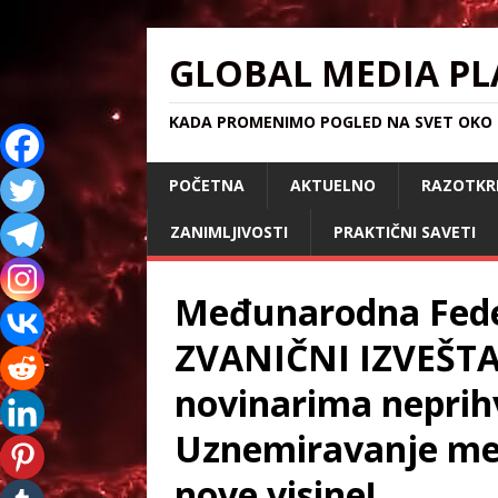
GLOBAL MEDIA PL
KADA PROMENIMO POGLED NA SVET OKO S
POČETNA
AKTUELNO
RAZOTKR
ZANIMLJIVOSTI
PRAKTIČNI SAVETI
Međunarodna Fede
ZVANIČNI IZVEŠTAJ
novinarima neprihv
Uznemiravanje med
nove visine!