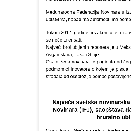
Međunarodna Federacija Novinara u Izveš
ubistvima, napadima automobilima bomba
Tokom 2017. godine nezakonito je u zatvo
se neće tolerisati.
Najveći broj ubijenih reportera je u Meks
Avganistana, Iraka i Sirije.
Osam žena novinara je poginulo od čega
podmornici inovatora o kojem je pisala, 
stradala od eksplozije bombe postavljene
Najveća svetska novinarska
Novinara (IFJ), saopštava d
brutalno ub
Osim toga,
Međunarodna Federacija