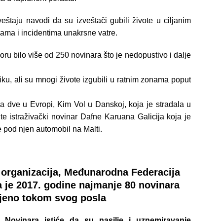
taju navodi da su izveštači gubili živote u ciljanim
ma i incidentima unakrsne vatre.
ru bilo više od 250 novinara što je nedopustivo i dalje
iku, ali su mnogi živote izgubili u ratnim zonama poput
 dve u Evropi, Kim Vol u Danskoj, koja je stradala u
te istraživački novinar Dafne Karuana Galicija koja je
 pod njen automobil na Malti.
 organizacija, Međunarodna Federacija
a je 2017. godine najmanje 80 novinara
ijeno tokom svog posla
 Novinara istiće da su nasilje i uznemiravanje