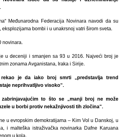
.
ima“ Međunarodna Federacija Novinara navodi da su
a, eksplozijama bombi i u unakrsnoj vatri širom sveta.
0 novinara.
je u deceniji i smanjen sa 93 u 2016. Najveći broj je
tnim zonama Avganistana, Iraka i Sirije.
 rekao je da iako broj smrti „predstavlja trend
taje neprihvatljivo visoko“.
 zabrinjavajućim to što se „manji broj ne može
ele u borbi protiv nekažnjivosti tih zločina“.
ene u evropskim demokratijama – Kim Vol u Danskoj, u
a, i malteška istraživačka novinarka Dafne Karuana
enom u kola.