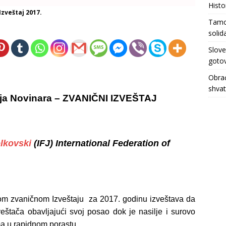
Histo
zveštaj 2017.
Tamo 
solid
Slove
gotov
Obrać
shva
ja Novinara – ZVANIČNI IZVEŠTAJ
lkovski
(IFJ) International Federation of
m zvaničnom Izveštaju za 2017. godinu izveštava da
veštača obavljajući svoj posao dok je nasilje i surovo
ma u rapidnom porastu.