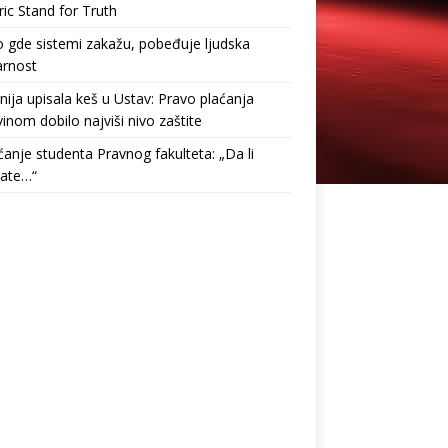
ric Stand for Truth
gde sistemi zakažu, pobeđuje ljudska
arnost
nija upisala keš u Ustav: Pravo plaćanja
inom dobilo najviši nivo zaštite
anje studenta Pravnog fakulteta: „Da li
tate…“