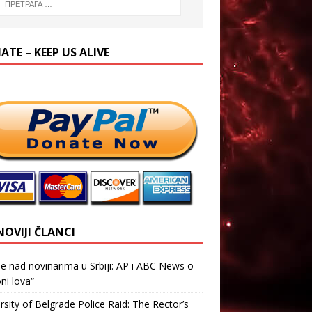
TE – KEEP US ALIVE
NOVIJI ČLANCI
je nad novinarima u Srbiji: AP i ABC News o
ni lova“
rsity of Belgrade Police Raid: The Rector’s