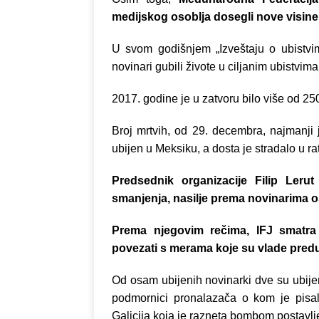
medijskog osoblja dosegli nove visine
U svom godišnjem „Izveštaju o ubistv
novinari gubili živote u ciljanim ubistvim
2017. godine je u zatvoru bilo više od 25
Broj mrtvih, od 29. decembra, najmanji 
ubijen u Meksiku, a dosta je stradalo u ra
Predsednik organizacije Filip Lerut
smanjenja, nasilje prema novinarima os
Prema njegovim rečima, IFJ smatra
povezati s merama koje su vlade preduz
Od osam ubijenih novinarki dve su ubij
podmornici pronalazača o kom je pisal
Galicija koja je razneta bombom postavlj