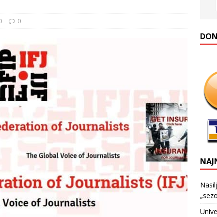
O
0
DONA
NAJ
Nasil
„sezo
Unive