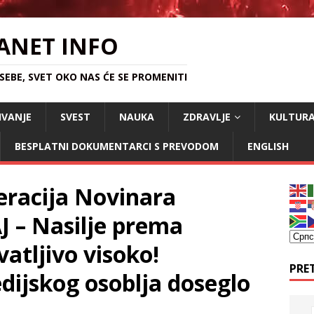
ANET INFO
EBE, SVET OKO NAS ĆE SE PROMENITI
IVANJE
SVEST
NAUKA
ZDRAVLJE
KULTUR
BESPLATNI DOKUMENTARCI S PREVODOM
ENGLISH
racija Novinara
 – Nasilje prema
atljivo visoko!
PRE
ijskog osoblja doseglo