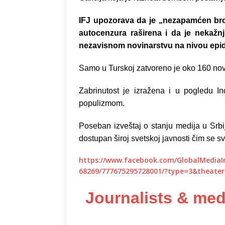
IFJ upozorava da je „nezapamćen broj
autocenzura raširena i da je nekažnj
nezavisnom novinarstvu na nivou epid
Samo u Turskoj zatvoreno je oko 160 novi
Zabrinutost je izražena i u pogledu I
populizmom.
Poseban izveštaj o stanju medija u Srbi
dostupan široj svetskoj javnosti čim se s
https://www.facebook.com/GlobalMediaI
68269/777675295728001/?type=3&theater
Journalists & media