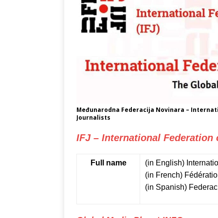
Međunarodna Federacija Novinara – Internation
Journalists
IFJ – International Federation 
Full name
(in English)
Internati
(in French)
Fédération
(in Spanish)
Federaci