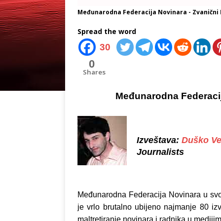
Međunarodna Federacija Novinara - Zvanični I
Spread the word
30
0
Shares
Međunarodna Federaci
Izveštava:
Duško Ve
Journalists
Međunarodna Federacija Novinara u svo
je vrlo brutalno ubijeno najmanje 80 iz
maltretiranje novinara i radnika u mediji