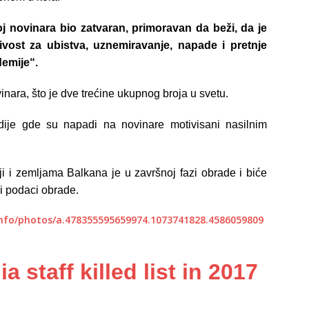
 novinara bio zatvaran, primoravan da beži, da je
ivost za ubistva, uznemiravanje, napade i pretnje
emije“.
nara, što je dve trećine ukupnog broja u svetu.
ndije gde su napadi na novinare motivisani nasilnim
ji i zemljama Balkana je u završnoj fazi obrade i biće
vi podaci obrade.
nfo/photos/a.478355595659974.1073741828.4586059809
 staff killed list in 2017