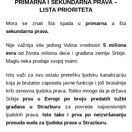
PRIMARNA I SEKUNDARNA PRAVA –
LISTA PRIORITETA
Mora se znati šta spada u
primarna
a šta
sekundarna prava.
Nije važnija vila jednog Vulina vrednosti
5 miliona
evra
od života miliona dece i građana zemlje Srbije.
Maglu neka prodaje svojoj mami.
Isto važi za svu ostalu pretešku ljudsku kanalizaciju
koja je brutalno zaposela javne funkcije i još brutalnije
krši osnovna ljudska prava. Toliko mnogo da je država
Srbija
prva u Evropi po broju predatih tužbi
građana u Strazburu
za povrede najosnovnijih
ljudskih prava.
Isto tako i prva po neizvršavanju
presuda suda za ljudska prava u Strazburu.