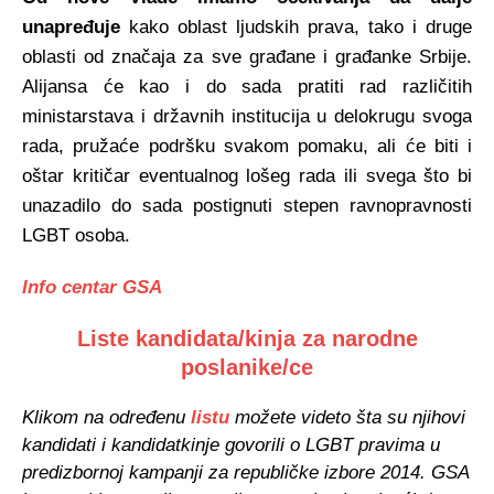
unapređuje
kako oblast ljudskih prava, tako i druge
oblasti od značaja za sve građane i građanke Srbije.
Alijansa će kao i do sada pratiti rad različitih
ministarstava i državnih institucija u delokrugu svoga
rada, pružaće podršku svakom pomaku, ali će biti i
oštar kritičar eventualnog lošeg rada ili svega što bi
unazadilo do sada postignuti stepen ravnopravnosti
LGBT osoba.
Info centar GSA
Liste kandidata/kinja za narodne
poslanike/ce
Klikom na određenu
listu
možete videto šta su njihovi
kandidati i kandidatkinje govorili o LGBT pravima u
predizbornoj kampanji za republičke izbore 2014. GSA