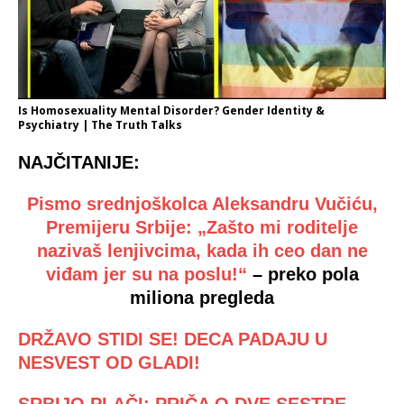
Is Homosexuality Mental Disorder? Gender Identity &
Psychiatry | The Truth Talks
NAJČITANIJE:
Pismo srednjoškolca Aleksandru Vučiću,
Premijeru Srbije: „Zašto mi roditelje
nazivaš lenjivcima, kada ih ceo dan ne
viđam jer su na poslu!“
– preko pola
miliona pregleda
DRŽAVO STIDI SE!
DECA PADAJU U
NESVEST OD GLADI!