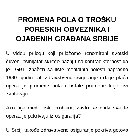
PROMENA POLA O TROŠKU
PORESKIH OBVEZNIKA I
OJAĐENIH GRAĐANA SRBIJE
U videu prilogu koji prilažemo renomirani svetski
čuveni psihijatar skreće paznju na kontradiktornost da
je LGBT izbačen sa liste mentalnih bolesti naprasno
1980. godine ali zdravstveno osiguranje i dalje plaća
operacije promene pola i ostale promene koje ovi
zahtevaju.
Ako nije medicinski problem, zašto se onda sve te
operacije pokrivaju iz osiguranja?
U Srbiji takođe zdravstveno osiguranje pokriva gotovo