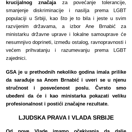
krucijalnog značaja
za povećanje tolerancije,
smanjenje diskriminacije i nasilja prema LGBT
populaciji u Srbiji, kao što je to bila i jeste u svim
razvijenim državama, a izbor Ane Brnabić za
ministarku državne uprave i lokalne samouprave će
nesumnjivo doprineti, između ostalog, ravnopravnosti i
većem prihvatanju i razumevanju prema LGBT
zajednici.
GSA je u prethodnih nekoliko godina imala prilike
da sarađuje sa Anom Brnabić i uveri se u njenu
stručnost i posvećenost poslu. Čvrsto smo
ubeđeni da će i kao ministarka pokazati veliku
profesionalnost i postići značajne rezultate.
LJUDSKA PRAVA I VLADA SRBIJE
Od nove Vlade imamo očekivanja da dalje