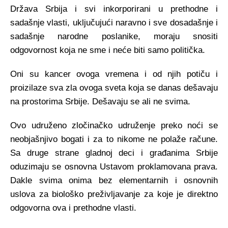
Država Srbija i svi inkorporirani u prethodne i
sadašnje vlasti, uključujući naravno i sve dosadašnje i
sadašnje narodne poslanike, moraju snositi
odgovornost koja ne sme i neće biti samo politička.
Oni su kancer ovoga vremena i od njih potiču i
proizilaze sva zla ovoga sveta koja se danas dešavaju
na prostorima Srbije. Dešavaju se ali ne svima.
Ovo udruženo zločinačko udruženje preko noći se
neobjašnjivo bogati i za to nikome ne polaže račune.
Sa druge strane gladnoj deci i građanima Srbije
oduzimaju se osnovna Ustavom proklamovana prava.
Dakle svima onima bez elementarnih i osnovnih
uslova za biološko preživljavanje za koje je direktno
odgovorna ova i prethodne vlasti.