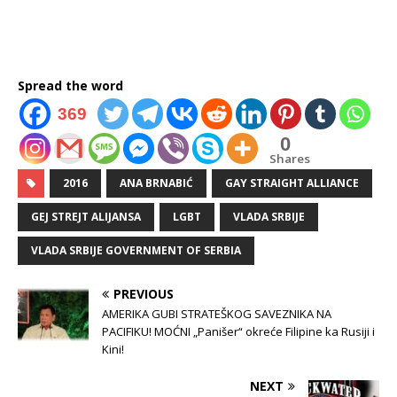
Spread the word
369
0
Shares
2016
ANA BRNABIĆ
GAY STRAIGHT ALLIANCE
GEJ STREJT ALIJANSA
LGBT
VLADA SRBIJE
VLADA SRBIJE GOVERNMENT OF SERBIA
PREVIOUS
AMERIKA GUBI STRATEŠKOG SAVEZNIKA NA
PACIFIKU! MOĆNI „Panišer“ okreće Filipine ka Rusiji i
Kini!
NEXT