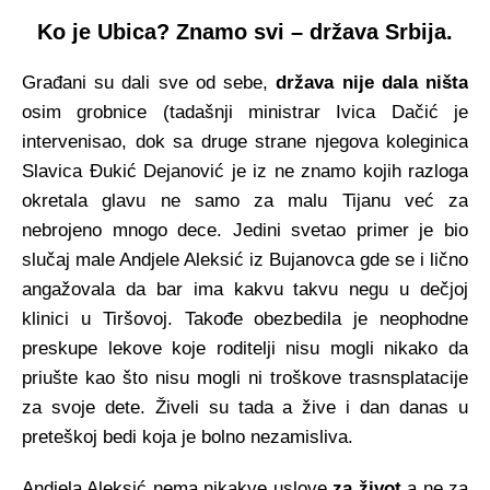
Ko je Ubica? Znamo svi – država Srbija.
Građani su dali sve od sebe,
država nije dala ništa
osim grobnice (tadašnji ministrar Ivica Dačić je
intervenisao, dok sa druge strane njegova koleginica
Slavica Đukić Dejanović je iz ne znamo kojih razloga
okretala glavu ne samo za malu Tijanu već za
nebrojeno mnogo dece. Jedini svetao primer je bio
slučaj male Andjele Aleksić iz Bujanovca gde se i lično
angažovala da bar ima kakvu takvu negu u dečjoj
klinici u Tiršovoj. Takođe obezbedila je neophodne
preskupe lekove koje roditelji nisu mogli nikako da
priušte kao što nisu mogli ni troškove trasnsplatacije
za svoje dete. Živeli su tada a žive i dan danas u
preteškoj bedi koja je bolno nezamisliva.
Andjela Aleksić nema nikakve uslove
za život
a ne za