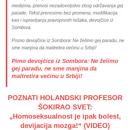
medijima, prenosi nezadovoljstvo zbog održavanja gej
parade. Tekst prenosimo bez promena, modifikacija
kao i ispravljanja pravopisnih rešaka, devojčice iz
Sombora.
Pismo devojčice iz Sombora: Ne želimo gej paradu, ne
sme manjina da maltretira većinu u Srbiji!
Pimo devojčice iz Sombora: Ne želimo
gej paradu, ne sme manjina da
maltretira većinu u Srbiji!
POZNATI HOLANDSKI PROFESOR
ŠOKIRAO SVET:
„Homoseksualnost je ipak bolest,
devijacija mozga!“ (VIDEO)