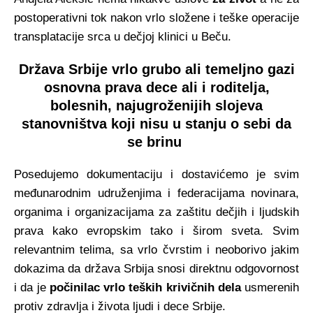
postoperativni tok nakon vrlo složene i teške operacije
transplatacije srca u dečjoj klinici u Beču.
Država Srbije vrlo grubo ali temeljno gazi
osnovna prava dece ali i roditelja,
bolesnih, najugroženijih slojeva
stanovništva koji nisu u stanju o sebi da
se brinu
Posedujemo dokumentaciju i dostavićemo je svim
međunarodnim udruženjima i federacijama novinara,
organima i organizacijama za zaštitu dečjih i ljudskih
prava kako evropskim tako i širom sveta. Svim
relevantnim telima, sa vrlo čvrstim i neoborivo jakim
dokazima da država Srbija snosi direktnu odgovornost
i da je
počinilac vrlo teških krivičnih dela
usmerenih
protiv zdravlja i života ljudi i dece Srbije.