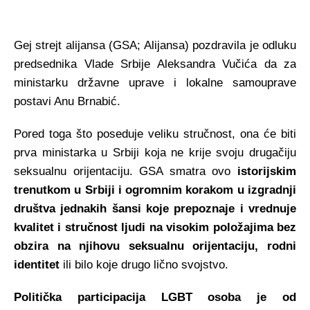
Gej strejt alijansa (GSA; Alijansa) pozdravila je odluku
predsednika Vlade Srbije Aleksandra Vučića da za
ministarku državne uprave i lokalne samouprave
postavi Anu Brnabić.
Pored toga što poseduje veliku stručnost, ona će biti
prva ministarka u Srbiji koja ne krije svoju drugačiju
seksualnu orijentaciju. GSA smatra ovo
istorijskim
trenutkom u Srbiji i ogromnim korakom u izgradnji
društva jednakih šansi koje prepoznaje i vrednuje
kvalitet i stručnost ljudi na visokim položajima bez
obzira na njihovu seksualnu orijentaciju, rodni
identitet
ili bilo koje drugo lično svojstvo.
Politička participacija LGBT osoba je od