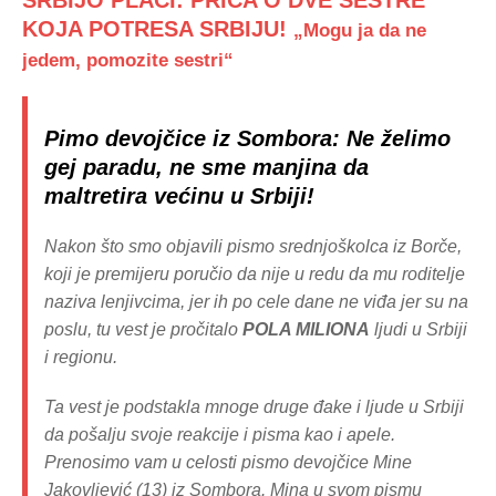
SRBIJO PLAČI: PRIČA O DVE SESTRE
KOJA POTRESA SRBIJU!
„Mogu ja da ne
jedem, pomozite sestri“
Pimo devojčice iz Sombora: Ne želimo
gej paradu, ne sme manjina da
maltretira većinu u Srbiji!
Nakon što smo objavili pismo srednjoškolca iz Borče,
koji je premijeru poručio da nije u redu da mu roditelje
naziva lenjivcima, jer ih po cele dane ne viđa jer su na
poslu, tu vest je pročitalo
POLA MILIONA
ljudi u Srbiji
i regionu.
Ta vest je podstakla mnoge druge đake i ljude u Srbiji
da pošalju svoje reakcije i pisma kao i apele.
Prenosimo vam u celosti pismo devojčice Mine
Jakovljević (13) iz Sombora. Mina u svom pismu