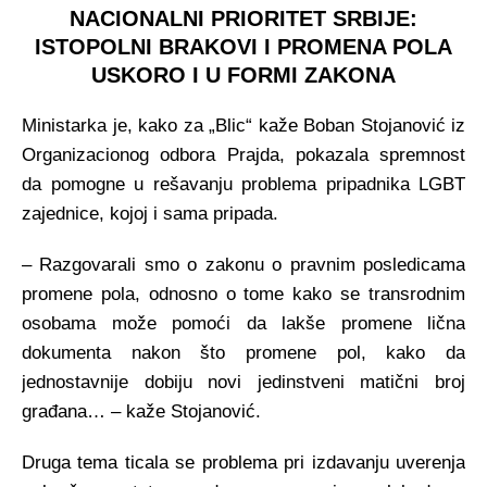
NACIONALNI PRIORITET SRBIJE:
ISTOPOLNI BRAKOVI I PROMENA POLA
USKORO I U FORMI ZAKONA
Ministarka je, kako za „Blic“ kaže Boban Stojanović iz
Organizacionog odbora Prajda, pokazala spremnost
da pomogne u rešavanju problema pripadnika LGBT
zajednice, kojoj i sama pripada.
– Razgovarali smo o zakonu o pravnim posledicama
promene pola, odnosno o tome kako se transrodnim
osobama može pomoći da lakše promene lična
dokumenta nakon što promene pol, kako da
jednostavnije dobiju novi jedinstveni matični broj
građana… – kaže Stojanović.
Druga tema ticala se problema pri izdavanju uverenja