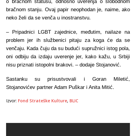
o bračnom statusu, odnosno uverenja o slobodnom
bračnom stanju. Ovaj papir neophodan je, naime, ako
neko želi da se venča u inostranstvu.
– Pripadnici LGBT zajednice, međutim, nailaze na
problem jer ih službenici pitaju za koga će da se
venčaju. Kada čuju da su budući supružnici istog pola,
oni odbiju da izdaju uverenje jer, kako kažu, u Srbiji
nisu priznati istopolni brakovi. – dodaje Stojanović.
Sastanku su prisustvovali i Goran Miletić,
Stojanovićev partner Adam Puškar i Anita Mitić.
Izvor:
Fond Strateške Kulture
,
BLIC