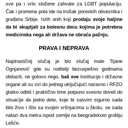
sve pa i vrlo složene zahvate za LGBT populaciju.
Čak i promena pola ide na trošak poreskih obveznika i
građana Srbije. Istih onih koji
prodaju svoje haljine
da bi skupljali za bolesnu decu kojima je potrebna
medicinska nega ali država ne obraća pažnju.
PRAVA I NEPRAVA
Najdrastičnij slučaj je bio slučaj male Tijane
Ognjanović gde su roditelji bezuspešno godinama
obilazili, ne gotovo nego,
baš sve
institucije i državne
organe ali su svi do jednog uključujući naravno i RFZO
glatko odbili i praktično time potpuno svesno doveli do
situacije da jedno dete, koje bi sasvim sigurno sada
bilo živo i išlo sa svojim vršnjacima u školu, se sada
nalazi dva metra ispod zemlje na beogradskom groblju
Lešće.