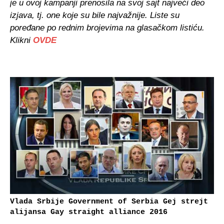
je u ovoj kampanji prenosila na svoj sajt najveći deo
izjava, tj. one koje su bile najvažnije. Liste su
poređane po rednim brojevima na glasačkom listiću.
Klikni
OVDE
Vlada Srbije Government of Serbia Gej strejt
alijansa Gay straight alliance 2016