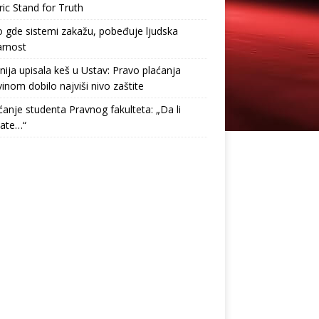
ric Stand for Truth
gde sistemi zakažu, pobeđuje ljudska
arnost
nija upisala keš u Ustav: Pravo plaćanja
inom dobilo najviši nivo zaštite
anje studenta Pravnog fakulteta: „Da li
tate…“