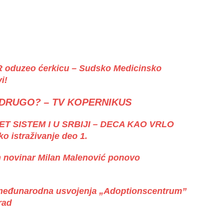
R oduzeo ćerkicu – Sudsko Medicinsko
i!
O DRUGO? – TV KOPERNIKUS
 SISTEM I U SRBIJI – DECA KAO VRLO
 istraživanje deo 1.
novinar Milan Malenović ponovo
 međunarodna usvojenja „Adoptionscentrum”
rad