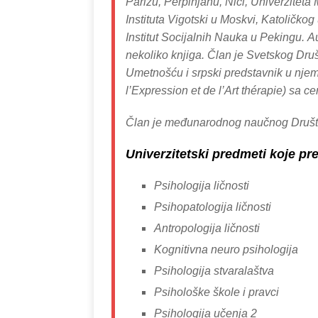
Parizu, Perpinjanu, Nici, Univerziteta
Instituta Vigotski u Moskvi, Katoličkog
Institut Socijalnih Nauka u Pekingu. Au
nekoliko knjiga. Član je Svetskog Druš
Umetnošću i srpski predstavnik u njem
l’Expression et de l’Art thérapie) sa c
Član je međunarodnog naučnog Društ
Univerzitetski predmeti koje pr
Psihologija ličnosti
Psihopatologija ličnosti
Antropologija ličnosti
Kognitivna neuro psihologija
Psihologija stvaralaštva
Psihološke škole i pravci
Psihologija učenja 2