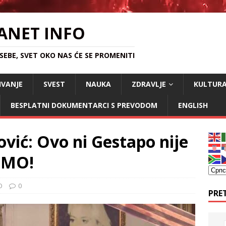
ANET INFO
EBE, SVET OKO NAS ĆE SE PROMENITI
IVANJE
SVEST
NAUKA
ZDRAVLJE
KULTUR
BESPLATNI DOKUMENTARCI S PREVODOM
ENGLISH
ović: Ovo ni Gestapo nije
EMO!
O
0
PRE