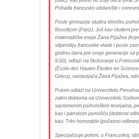
(otac), kao jedno od troje dece (brat Sr
Pohađa francusko obdanište i osnovn
Posle gimnazije studira kliničku psih
filosofijom (Pariz). Još kao student pr
matematičke eseje Žana Pijažea (koje
stipendiju francuske vlade i posle zav
godinu dana pre svoje generacije sa 
9,50), odlazi na školovanje u Francus
(École des Hautes Études en Sciences
Gréco), nastavljača Žana Pijažea, odse
Potom odlazi na Univerzitetu Pensilvani
zatim doktorira na Univerzitetu Sorb
savremenim psihološkim teorijama
, p
kao i pariskom javnošću (doktorat od
kao: Тrès honorable (počasno odbranj
Specijalizuje potom, u Francuskoj, obla