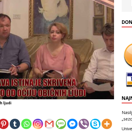
DONA
NAJ
h ljudi
Nasil
„sezo
Unive