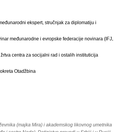
 međunarodni ekspert, stručnjak za diplomatiju i
vinar međunarodne i evropske federacije novinara (IFJ,
rtva centra za socijalni rad i ostalih instituticija
pokreta Otadžbina
iževnika (majka Mira) i akademskog likovnog umetnika