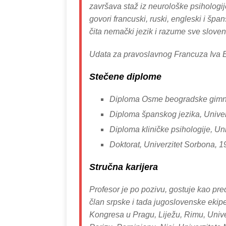
završava staž iz neurološke psihologije.
govori francuski, ruski, engleski i špans
čita nemački jezik i razume sve sloven
Udata za pravoslavnog Francuza Iva Ba
Stečene diplome
Diploma Osme beogradske gimn
Diploma španskog jezika, Univer
Diploma kliničke psihologije, Un
Doktorat, Univerzitet Sorbona, 1
Stručna karijera
Profesor je po pozivu, gostuje kao pre
član srpske i tada jugoslovenske ekipe
Kongresa u Pragu, Liježu, Rimu, Univer