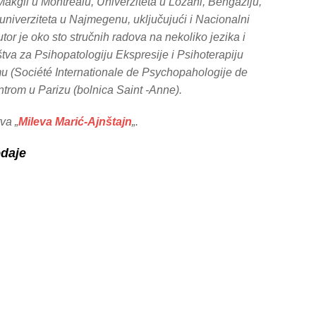
 Makgil u Montrealu, Univerziteta u Lozani, Bengaziju,
 univerziteta u Najmegenu, uključujući i Nacionalni
tor je oko sto stručnih radova na nekoliko jezika i
tva za Psihopatologiju Ekspresije i Psihoterapiju
u (Société Internationale de Psychopahologije de
entrom u Parizu (bolnica Saint -Anne).
va „
Mileva Marić-Ajnštajn
„.
edaje