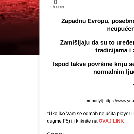
0
Shares
Zapadnu Evropu, posebno 
neupućeni
Zamišljaju da su to uređ
tradicijama i
Ispod takve površine kriju se
normalnim ljud
[embedyt] https://www.yo
*Ukoliko Vam se odmah ne učita player ili 
dugme F5) ili kliknite na
OVAJ LINK