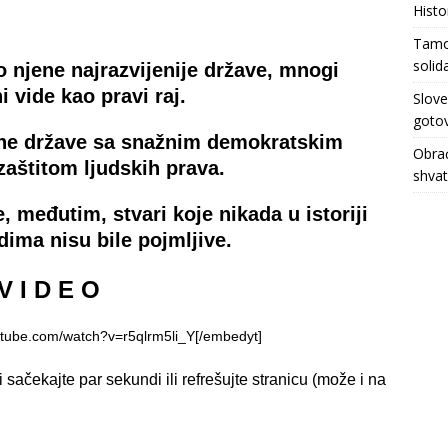
Histo
Tamo 
solid
njene najrazvijenije države, mnogi
 vide kao pravi raj.
Slove
gotov
ene države sa snažnim demokratskim
Obrać
 zaštitom ljudskih prava.
shva
, međutim, stvari koje nikada u istoriji
ima nisu bile pojmljive.
V I D E O
utube.com/watch?v=r5qlrm5li_Y[/embedyt]
sačekajte par sekundi ili refrešujte stranicu (može i na