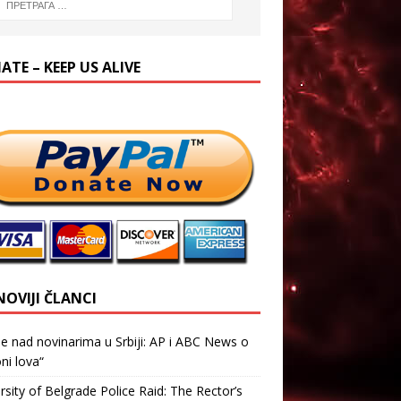
TE – KEEP US ALIVE
NOVIJI ČLANCI
je nad novinarima u Srbiji: AP i ABC News o
ni lova“
rsity of Belgrade Police Raid: The Rector’s