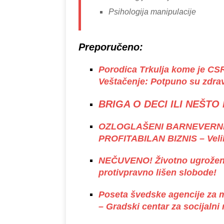
Psihologija manipulacije
Preporučeno:
Porodica Trkulja kome je CS
Veštačenje: Potpuno su zdrav
BRIGA O DECI ILI NEŠT
OZLOGLAŠENI BARNEVERNET
PROFITABILAN BIZNIS – Veliko
NEČUVENO! Životno ugrožen 
protivpravno lišen slobode!
Poseta švedske agencije za
– Gradski centar za socijalni 