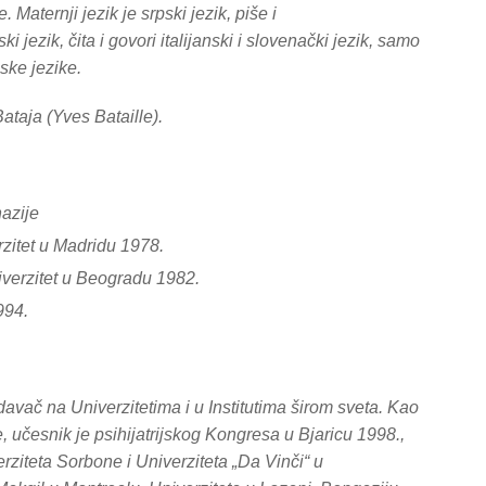
 Maternji jezik je srpski jezik, piše i
ki jezik, čita i govori italijanski i slovenački jezik, samo
ske jezike.
taja (Yves Bataille).
azije
zitet u Madridu 1978.
iverzitet u Beogradu 1982.
994.
davač na Univerzitetima i u Institutima širom sveta. Kao
, učesnik je psihijatrijskog Kongresa u Bjaricu 1998.,
ziteta Sorbone i Univerziteta „Da Vinči“ u