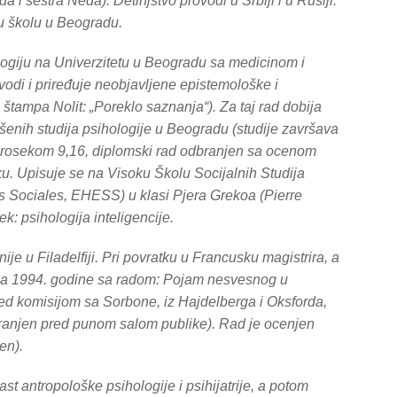
đa i sestra Neda). Detinjstvo provodi u Srbiji i u Rusiji.
u školu u Beogradu.
ologiju na Univerzitetu u Beogradu sa medicinom i
evodi i priređuje neobjavljene epistemološke i
 štampa Nolit:
„Poreklo saznanja“
). Za taj rad dobija
ršenih studija psihologije u Beogradu (studije završava
prosekom 9,16, diplomski rad odbranjen sa ocenom
ku. Upisuje se na Visoku Školu Socijalnih Studija
 Sociales, EHESS) u klasi Pjera Grekoa (Pierre
k: psihologija inteligencije.
je u Filadelfiji. Pri povratku u Francusku magistrira, a
ona 1994. godine sa radom:
Pojam nesvesnog u
red komisijom sa Sorbone, iz Hajdelberga i Oksforda,
branjen pred punom salom publike). Rad je ocenjen
en).
st antropološke psihologije i psihijatrije, a potom