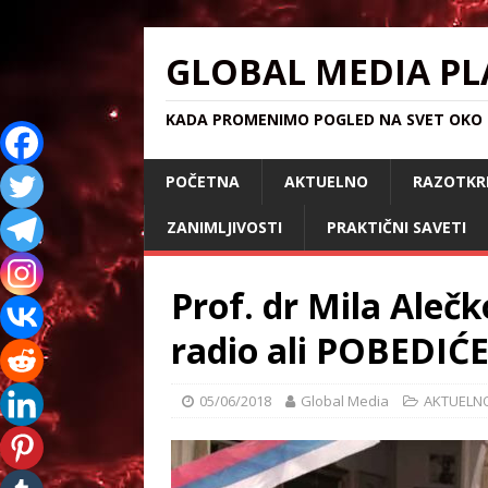
GLOBAL MEDIA PL
KADA PROMENIMO POGLED NA SVET OKO S
POČETNA
AKTUELNO
RAZOTKR
ZANIMLJIVOSTI
PRAKTIČNI SAVETI
Prof. dr Mila Alečk
radio ali POBEDIĆ
05/06/2018
Global Media
AKTUELN