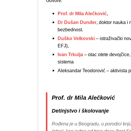
Govore:
Prof. dr Mila Alečković
,
Dr Dušan Dunđer
, doktor nauka i
bezbednost.
Duško Velkovski
– istraživački no
EFJ),
Ivan Trkulja
– otac otete devojčice, ž
sistema
Aleksandar Teodorović – aktivista 
Prof. dr Mila Alečković
Detinjstvo i školovanje
Rođena je u Beogradu, u porodici knj