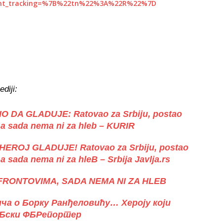
nt_tracking=%7B%22tn%22%3A%22R%22%7D
ediji:
O DA GLADUJE: Ratovao za Srbiju, postao
, a sada nema ni za hleb – KURIR
EROJ GLADUJE! Ratovao za Srbiju, postao
 a sada nema ni za hleB – Srbija Javlja.rs
 FRONTOVIMA, SADA NEMA NI ZA HLEB
ча о Борку Ранђеловићу… Хероју који
РБски ФБРепортер