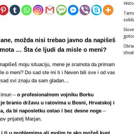
Histo
Tamo 
solid
Slove
gotov
jane, možda nisi trebao javno da napišeš
Obrać
amota … Šta će ljudi da misle o meni?
shva
 napišeš moju situaciju, mene je sramota da primam
le o meni? Do sad ste mi ti i Neven bili sve i od vas
a sad svi znaju da sam gladan…
e imun –
o profesionalnom vojniku Borku
je branio državu u ratovima u Bosni, Hrvatskoj i
ta, da bi naposletku ostao i bez desne noge
–
v prijatelj Marjan.
 i ti u problemima ali molim te ako možeš kupi