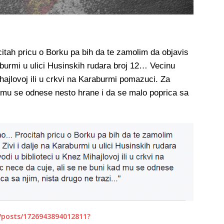
tah pricu o Borku pa bih da te zamolim da objavis
aburmi u ulici Husinskih rudara broj 12… Vecinu
hajlovoj ili u crkvi na Karaburmi pomazuci. Za
d mu se odnese nesto hrane i da se malo poprica sa
/posts/1726943894012811?