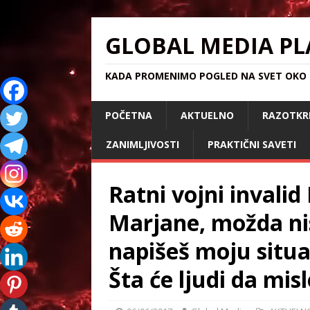
GLOBAL MEDIA PL
KADA PROMENIMO POGLED NA SVET OKO S
POČETNA
AKTUELNO
RAZOTKR
ZANIMLJIVOSTI
PRAKTIČNI SAVETI
Ratni vojni invalid
Marjane, možda nis
napišeš moju situa
Šta će ljudi da mis