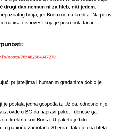
eć drugi dan nemam ni za hleb, niti jedem.
a nepoznatog broja, jer Borko nema kredita. Na poziv
im napisao ispovest koja je pokrenula lanac
tpunosti:
nfo/posts/785482604947270
ujući prijateljima i humanim građanima dobio je
 je poslala jedna gospođa iz Užica, odnosno nije
đaka ovde u BG da napravi paket i donese ga.
eo direktno kod Borka. U paketu je bilo
i u papiriću zamotano 20 eura. Tako je ona htela –