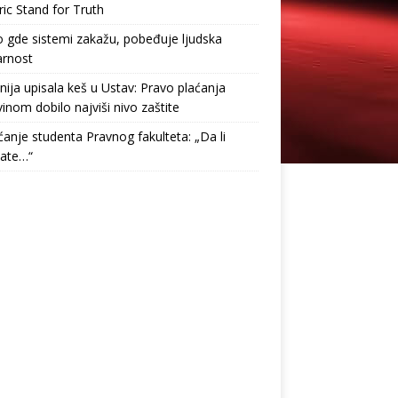
ric Stand for Truth
gde sistemi zakažu, pobeđuje ljudska
arnost
nija upisala keš u Ustav: Pravo plaćanja
inom dobilo najviši nivo zaštite
anje studenta Pravnog fakulteta: „Da li
tate…“