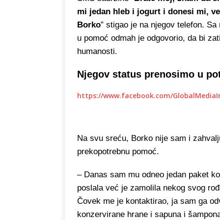
mi jedan hleb i jogurt i donesi mi, v
Borko
” stigao je na njegov telefon. S
u pomoć odmah je odgovorio, da bi zat
humanosti.
Njegov status prenosimo u po
https://www.facebook.com/GlobalMediaI
Na svu sreću, Borko nije sam i zahvalj
prekopotrebnu pomoć.
– Danas sam mu odneo jedan paket koji
poslala već je zamolila nekog svog ro
Čovek me je kontaktirao, ja sam ga odv
konzervirane hrane i sapuna i šampona 