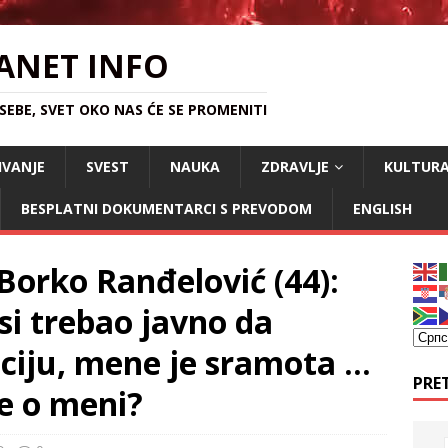
ANET INFO
EBE, SVET OKO NAS ĆE SE PROMENITI
IVANJE
SVEST
NAUKA
ZDRAVLJE
KULTUR
BESPLATNI DOKUMENTARCI S PREVODOM
ENGLISH
 Borko Ranđelović (44):
i trebao javno da
ciju, mene je sramota …
PRE
le o meni?