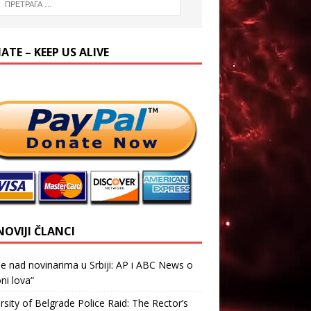
TE – KEEP US ALIVE
NOVIJI ČLANCI
je nad novinarima u Srbiji: AP i ABC News o
ni lova“
rsity of Belgrade Police Raid: The Rector’s