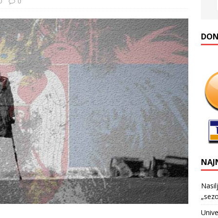
O
0
DONA
NAJ
Nasil
„sezo
Unive