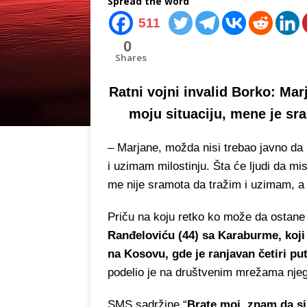
Spread the word
511
0
Shares
Ratni vojni invalid Borko: Mar
moju situaciju, mene je sr
– Marjane, možda nisi trebao javno da
i uzimam milostinju. Šta će ljudi da mis
me nije sramota da tražim i uzimam, 
Priču na koju retko ko može da ostan
Ranđeloviću (44) sa Karaburme, koji 
na Kosovu, gde je ranjavan četiri pu
podelio je na društvenim mrežama njego
SMS sadržine “
Brate moj, znam da si