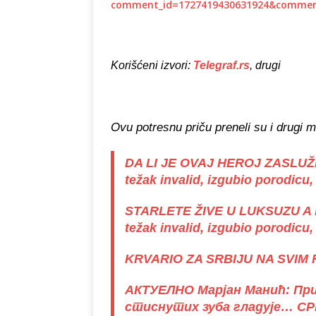
comment_id=1727419430631924&comme
Korišćeni izvori:
Telegraf.rs
, drugi
Ovu potresnu priču preneli su i drugi m
DA LI JE OVAJ HEROJ ZASLUŽI
težak invalid, izgubio porodicu
STARLETE ŽIVE U LUKSUZU A H
težak invalid, izgubio porodicu,
KRVARIO ZA SRBIJU NA SVIM
АКТУЕЛНО Марјан Манић: При
стиснутих зуба гладује… С