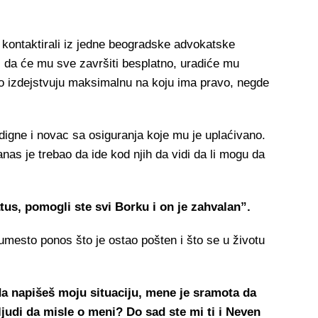
 kontaktirali iz jedne beogradske advokatske
kli da će mu sve završiti besplatno, uradiće mu
ako izdejstvuju maksimalnu na koju ima pravo, negde
igne i novac sa osiguranja koje mu je uplaćivano.
 danas je trebao da ide kod njih da vidi da li mogu da
tus, pomogli ste svi Borku i on je zahvalan”.
mesto ponos što je ostao pošten i što se u životu
da napišeš moju situaciju, mene je sramota da
judi da misle o meni? Do sad ste mi ti i Neven