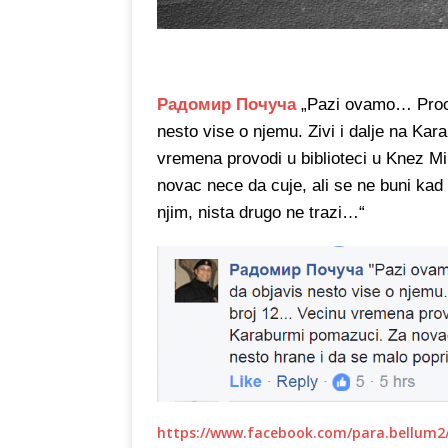
Радомир Почуча
„Pazi ovamo… Proci
nesto vise o njemu. Zivi i dalje na Kar
vremena provodi u biblioteci u Knez Mi
novac nece da cuje, ali se ne buni ka
njim, nista drugo ne trazi…“
https://www.facebook.com/para.bellum2