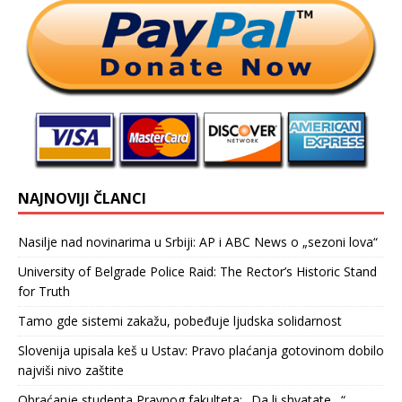
NAJNOVIJI ČLANCI
Nasilje nad novinarima u Srbiji: AP i ABC News o „sezoni lova“
University of Belgrade Police Raid: The Rector’s Historic Stand
for Truth
Tamo gde sistemi zakažu, pobeđuje ljudska solidarnost
Slovenija upisala keš u Ustav: Pravo plaćanja gotovinom dobilo
najviši nivo zaštite
Obraćanje studenta Pravnog fakulteta: „Da li shvatate…“