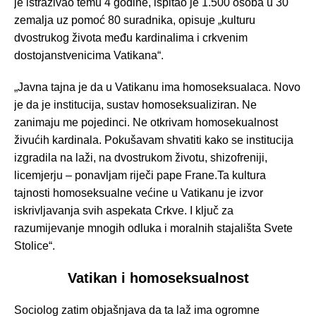
je istraživao temu 4 godine, ispitao je 1.500 osoba u 30
zemalja uz pomoć 80 suradnika, opisuje „kulturu
dvostrukog života među kardinalima i crkvenim
dostojanstvenicima Vatikana“.
„Javna tajna je da u Vatikanu ima homoseksualaca. Novo
je da je institucija, sustav homoseksualiziran. Ne
zanimaju me pojedinci. Ne otkrivam homosekualnost
živućih kardinala. Pokušavam shvatiti kako se institucija
izgradila na laži, na dvostrukom životu, shizofreniji,
licemjerju – ponavljam riječi pape Frane.Ta kultura
tajnosti homoseksualne većine u Vatikanu je izvor
iskrivljavanja svih aspekata Crkve. I ključ za
razumijevanje mnogih odluka i moralnih stajališta Svete
Stolice“.
Vatikan i homoseksualnost
Sociolog zatim objašnjava da ta laž ima ogromne