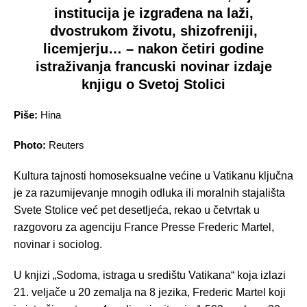
institucija je izgrađena na laži,
dvostrukom životu, shizofreniji,
licemjerju… – nakon četiri godine
istraživanja francuski novinar izdaje
knjigu o Svetoj Stolici
Piše:
Hina
Photo:
Reuters
Kultura tajnosti homoseksualne većine u Vatikanu ključna
je za razumijevanje mnogih odluka ili moralnih stajališta
Svete Stolice već pet desetljeća, rekao u četvrtak u
razgovoru za agenciju France Presse Frederic Martel,
novinar i sociolog.
U knjizi „Sodoma, istraga u središtu Vatikana“ koja izlazi
21. veljače u 20 zemalja na 8 jezika, Frederic Martel koji