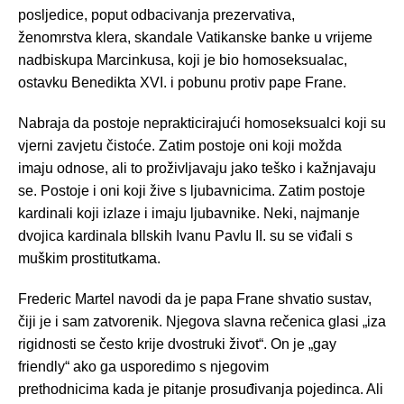
posljedice, poput odbacivanja prezervativa,
ženomrstva klera, skandale Vatikanske banke u vrijeme
nadbiskupa Marcinkusa, koji je bio homoseksualac,
ostavku Benedikta XVI. i pobunu protiv pape Frane.
Nabraja da postoje neprakticirajući homoseksualci koji su
vjerni zavjetu čistoće. Zatim postoje oni koji možda
imaju odnose, ali to proživljavaju jako teško i kažnjavaju
se. Postoje i oni koji žive s ljubavnicima. Zatim postoje
kardinali koji izlaze i imaju ljubavnike. Neki, najmanje
dvojica kardinala bllskih Ivanu Pavlu II. su se viđali s
muškim prostitutkama.
Frederic Martel navodi da je papa Frane shvatio sustav,
čiji je i sam zatvorenik. Njegova slavna rečenica glasi „iza
rigidnosti se često krije dvostruki život“. On je „gay
friendly“ ako ga usporedimo s njegovim
prethodnicima kada je pitanje prosuđivanja pojedinca. Ali