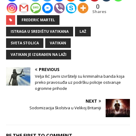
0
Shares
FREDERIC MARTEL
ISTRAGA U SREDIŠTU VATIKANA
LAŽ
SVETA STOLICA
VATIKAN
VATIKAN JE IZGRAĐEN NA LAŽI
PREVIOUS
Velja Ilić: Javni izvršitelji su kriminalna banda koja
preko pravosuđa uz podršku policije ostvaruje
ogromne prihode
NEXT
Sodomizacija školstva u Velikoj Britaniji
BE THE FIRST TO COMMENT