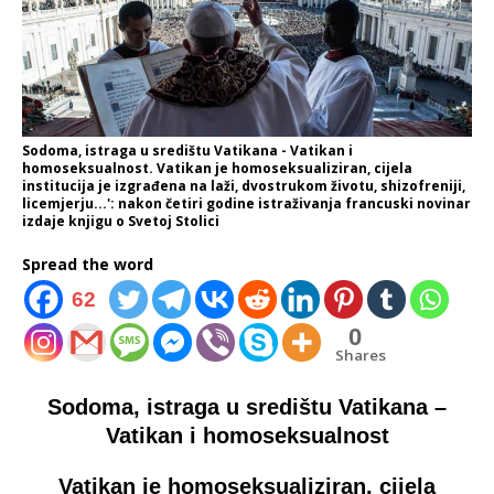
Sodoma, istraga u središtu Vatikana - Vatikan i
homoseksualnost. Vatikan je homoseksualiziran, cijela
institucija je izgrađena na laži, dvostrukom životu, shizofreniji,
licemjerju...': nakon četiri godine istraživanja francuski novinar
izdaje knjigu o Svetoj Stolici
Spread the word
62
0
Shares
Sodoma, istraga u središtu Vatikana –
Vatikan i homoseksualnost
Vatikan je homoseksualiziran, cijela