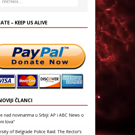
TE – KEEP US ALIVE
NOVIJI ČLANCI
je nad novinarima u Srbiji: AP i ABC News o
ni lova“
rsity of Belgrade Police Raid: The Rector’s