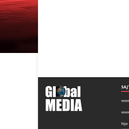
SAJ
www
www
Nije