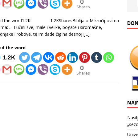
0
Shares
ad the word1.2K 1.2KSharesBiblija o Mikročipovima
DONA
dima: … I učini sve, male i velike, bogate i siromašne,
dnjake i robove, te im dade žig na desnoj
[…]
ad the word
1.2K
0
Shares
NAJ
Nasil
„sezo
Unive