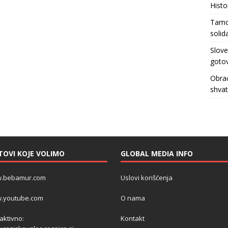
Histo
Tamo 
solid
Slove
gotov
Obrać
shva
TOVI KOJE VOLIMO
GLOBAL MEDIA INFO
.bebamur.com
Uslovi korišćenja
.youtube.com
O nama
 aktivno:
Kontakt