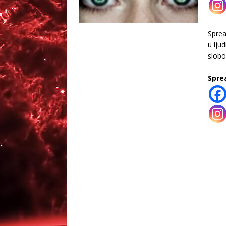
Spre
u lju
slobo
Spre