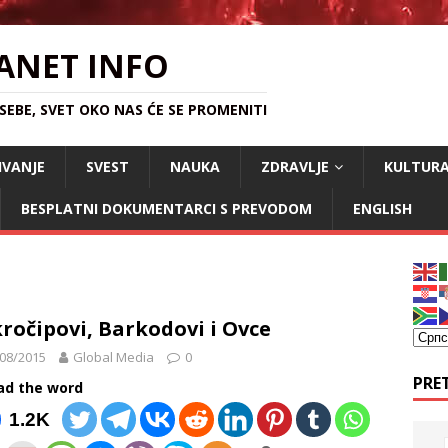
ANET INFO
EBE, SVET OKO NAS ĆE SE PROMENITI
IVANJE
SVEST
NAUKA
ZDRAVLJE
KULTUR
BESPLATNI DOKUMENTARCI S PREVODOM
ENGLISH
ročipovi, Barkodovi i Ovce
08/2015
Global Media
0
PRE
ad the word
1.2K