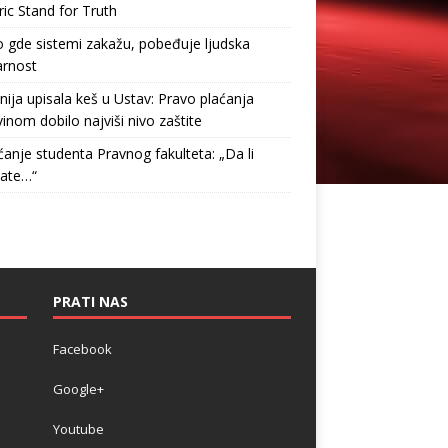
ric Stand for Truth
gde sistemi zakažu, pobeđuje ljudska
arnost
nija upisala keš u Ustav: Pravo plaćanja
inom dobilo najviši nivo zaštite
anje studenta Pravnog fakulteta: „Da li
tate…“
PRATI NAS
Facebook
Google+
Youtube