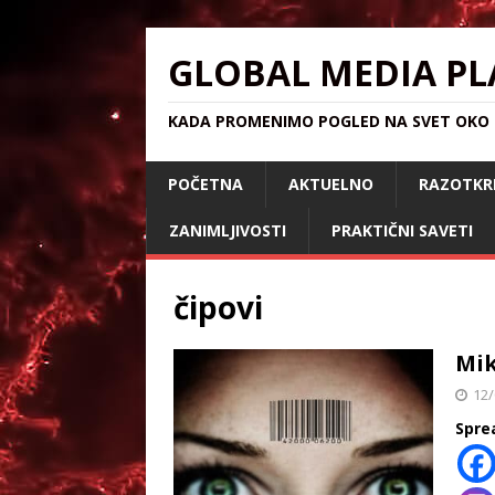
GLOBAL MEDIA PL
KADA PROMENIMO POGLED NA SVET OKO S
POČETNA
AKTUELNO
RAZOTKR
ZANIMLJIVOSTI
PRAKTIČNI SAVETI
čipovi
Mik
12/
Spre