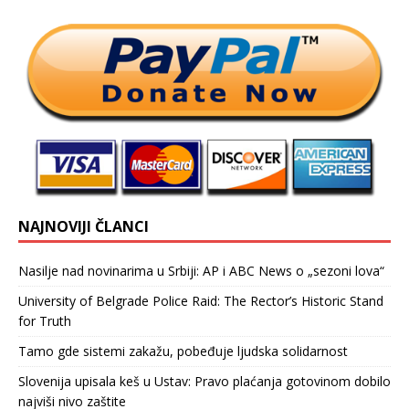
NAJNOVIJI ČLANCI
Nasilje nad novinarima u Srbiji: AP i ABC News o „sezoni lova“
University of Belgrade Police Raid: The Rector’s Historic Stand
for Truth
Tamo gde sistemi zakažu, pobeđuje ljudska solidarnost
Slovenija upisala keš u Ustav: Pravo plaćanja gotovinom dobilo
najviši nivo zaštite