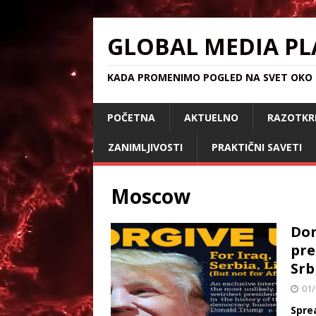
GLOBAL MEDIA PL
KADA PROMENIMO POGLED NA SVET OKO S
POČETNA
AKTUELNO
RAZOTKR
ZANIMLJIVOSTI
PRAKTIČNI SAVETI
Moscow
Don
pre
Srbi
01/
Spre