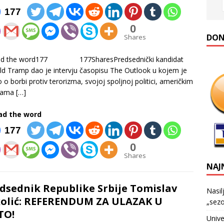
177
0
DONA
Shares
ad the word177 177SharesPredsednički kandidat
d Tramp dao je intervju časopisu The Outlook u kojem je
o o borbi protiv terorizma, svojoj spoljnoj politici, američkim
kama
[…]
ad the word
177
0
Shares
NAJ
dsednik Republike Srbije Tomislav
Nasil
olić: REFERENDUM ZA ULAZAK U
„sezo
TO!
Unive