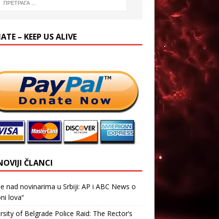
TE – KEEP US ALIVE
NOVIJI ČLANCI
je nad novinarima u Srbiji: AP i ABC News o
ni lova“
rsity of Belgrade Police Raid: The Rector’s