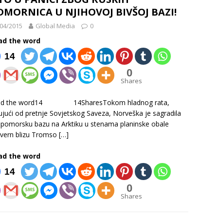
MORNICA U NJIHOVOJ BIVŠOJ BAZI!
04/2015
Global Media
0
ad the word
14
0
Shares
ad the word14 14SharesTokom hladnog rata,
ujući od pretnje Sovjetskog Saveza, Norveška je sagradila
 pomorsku bazu na Arktiku u stenama planinske obale
vern blizu Tromso
[…]
ad the word
14
0
Shares