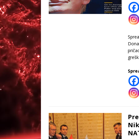
Spre
Donal
priča
greš
Spre
Pre
Nik
NA