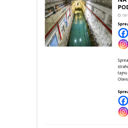
POD
08/
Spre
Spre
strah
tajnu
Olavs
Spre