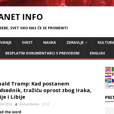
ANET INFO
EBE, SVET OKO NAS ĆE SE PROMENITI
IVANJE
SVEST
NAUKA
ZDRAVLJE
KULTUR
BESPLATNI DOKUMENTARCI S PREVODOM
ENGLISH
ald Tramp: Kad postanem
dsednik, tražiću oprost zbog Iraka,
je i Libije
PRE
04/2016
Global Media
0
ad the word