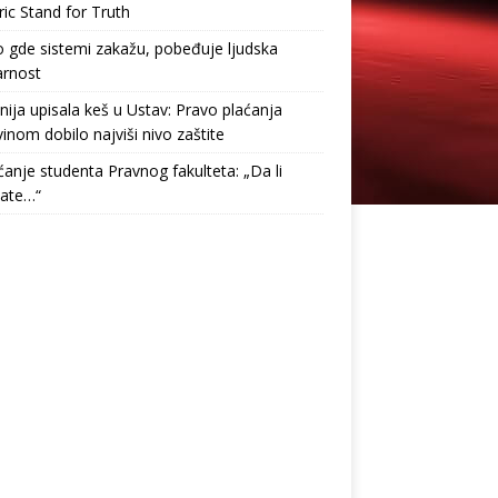
ric Stand for Truth
gde sistemi zakažu, pobeđuje ljudska
arnost
nija upisala keš u Ustav: Pravo plaćanja
inom dobilo najviši nivo zaštite
anje studenta Pravnog fakulteta: „Da li
tate…“