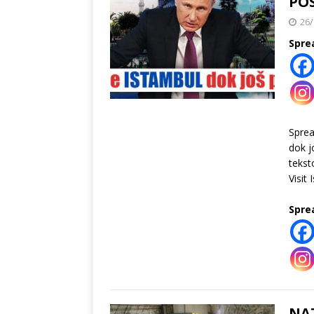
POS
26/
Spre
Spre
dok j
tekst
Visit 
Spre
NA