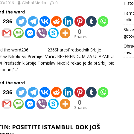
03/2016
Global Media
0
Histo
ad the word
Tamo 
solid
236
Slove
0
gotov
Shares
Obrać
ad the word236 236SharesPredsednik Srbije
shva
lav Nikolić vs Premijer Vučić: REFERENDUM ZA ULAZAK U
 Predsednik Srbije Tomislav Nikolić rekao je da bi Srbiji bio
hodan
[…]
ad the word
236
0
Shares
IN: POSETITE ISTAMBUL DOK JOŠ