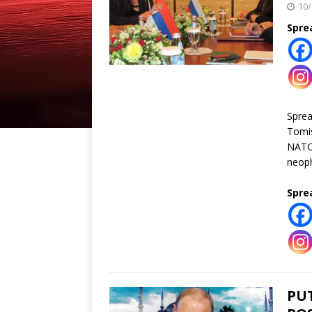
10/
Spre
Spre
Tomis
NATO!
neop
Spre
PUT