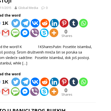
TOJI
11/2015
Global Media
0
ad the word
1K
0
Shares
ad the word1K 1KSharesPutin: Posetite Istambul,
oš postoji. Širom društvenih mreža širi se poruka sa
om sledeće sadržine: Posetite Istambul, dok još postoji.
Istanbul, while
[…]
ad the word
1K
0
Shares
TO U PANICI ZBOG RUSKIH