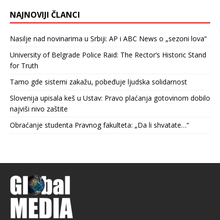
NAJNOVIJI ČLANCI
Nasilje nad novinarima u Srbiji: AP i ABC News o „sezoni lova“
University of Belgrade Police Raid: The Rector’s Historic Stand
for Truth
Tamo gde sistemi zakažu, pobeđuje ljudska solidarnost
Slovenija upisala keš u Ustav: Pravo plaćanja gotovinom dobilo
najviši nivo zaštite
Obraćanje studenta Pravnog fakulteta: „Da li shvatate…“