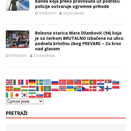
banda koja preko pravosuđa uz podršku
policije ostvaruje ogromne prihode
09/08/2019
Global Media
Bolesna starica Mara Džanković (94) koja
je sa ćerkom BRUTALNO izbačena na ulicu
podnela krivičnu zbog PREVARE – Za krov
nad glavom
04/06/2019
Global Media
PRETRAŽI