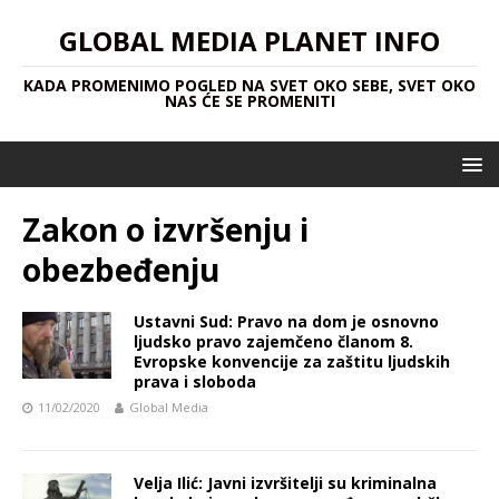
GLOBAL MEDIA PLANET INFO
KADA PROMENIMO POGLED NA SVET OKO SEBE, SVET OKO
NAS ĆE SE PROMENITI
Zakon o izvršenju i
obezbeđenju
Ustavni Sud: Pravo na dom je osnovno
ljudsko pravo zajemčeno članom 8.
Evropske konvencije za zaštitu ljudskih
prava i sloboda
11/02/2020
Global Media
Velja Ilić: Javni izvršitelji su kriminalna