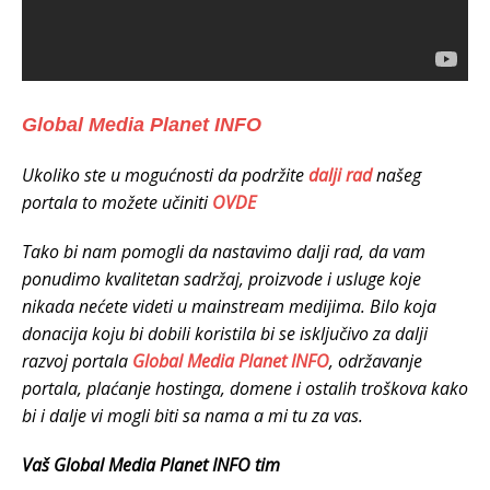
Global Media Planet INFO
Ukoliko ste u mogućnosti da podržite
dalji rad
našeg
portala to možete učiniti
OVDE
Tako bi nam pomogli da nastavimo dalji rad, da
vam
ponudimo kvalitetan sadržaj, proizvode i usluge koje
nikada nećete videti u mainstream medijima.
Bilo koja
donacija koju bi dobili koristila bi se isključivo za dalji
razvoj portala
Global Media Planet INFO
, održavanje
portala, plaćanje hostinga, domene i ostalih troškova kako
bi i dalje vi mogli biti sa nama a mi tu za vas.
Vaš Global Media Planet INFO tim