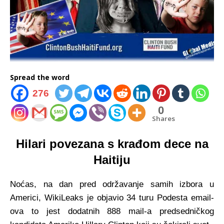
Spread the word
276
0
Shares
Hilari povezana s krađom dece na
Haitiju
Noćas, na dan pred održavanje samih izbora u
Americi, WikiLeaks je objavio 34 turu Podesta email-
ova to jest dodatnih 888 mail-a predsedničkog