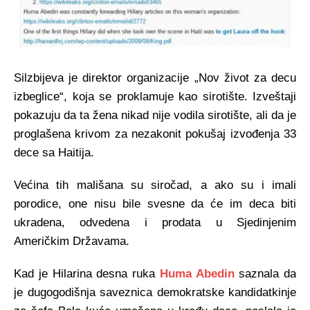
Silzbijeva je direktor organizacije „Nov život za decu
izbeglice“, koja se proklamuje kao sirotište. Izveštaji
pokazuju da ta žena nikad nije vodila sirotište, ali da je
proglašena krivom za nezakonit pokušaj izvođenja 33
dece sa Haitija.
Većina tih mališana su siročad, a ako su i imali
porodice, one nisu bile svesne da će im deca biti
ukradena, odvedena i prodata u Sjedinjenim
Američkim Državama.
Kad je Hilarina desna ruka
Huma Abedin
saznala da
je dugogodišnja saveznica demokratske kandidatkinje