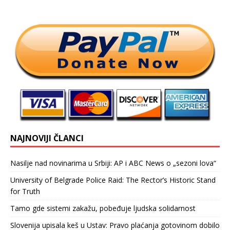
NAJNOVIJI ČLANCI
Nasilje nad novinarima u Srbiji: AP i ABC News o „sezoni lova“
University of Belgrade Police Raid: The Rector’s Historic Stand
for Truth
Tamo gde sistemi zakažu, pobeđuje ljudska solidarnost
Slovenija upisala keš u Ustav: Pravo plaćanja gotovinom dobilo