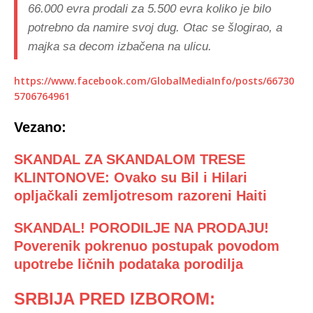
66.000 evra prodali za 5.500 evra koliko je bilo
potrebno da namire svoj dug. Otac se šlogirao, a
majka sa decom izbačena na ulicu.
https://www.facebook.com/GlobalMediaInfo/posts/66730
5706764961
Vezano:
SKANDAL ZA SKANDALOM TRESE
KLINTONOVE: Ovako su Bil i Hilari
opljačkali zemljotresom razoreni Haiti
SKANDAL! PORODILJE NA PRODAJU!
Poverenik pokrenuo postupak povodom
upotrebe ličnih podataka porodilja
SRBIJA PRED IZBOROM: