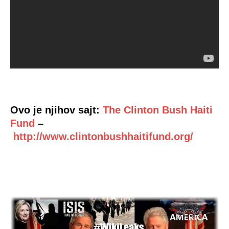
Ovo je njihov sajt:
The Clinton Bush Haiti
Fund
–
http://www.clintonbushhaitifund.org/