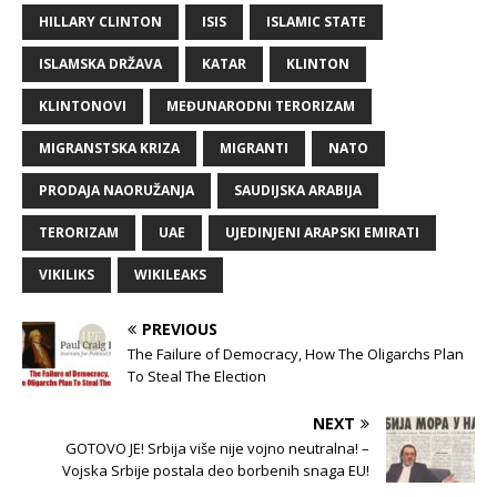
HILLARY CLINTON
ISIS
ISLAMIC STATE
ISLAMSKA DRŽAVA
KATAR
KLINTON
KLINTONOVI
MEĐUNARODNI TERORIZAM
MIGRANSTSKA KRIZA
MIGRANTI
NATO
PRODAJA NAORUŽANJA
SAUDIJSKA ARABIJA
TERORIZAM
UAE
UJEDINJENI ARAPSKI EMIRATI
VIKILIKS
WIKILEAKS
PREVIOUS
The Failure of Democracy, How The Oligarchs Plan
To Steal The Election
NEXT
GOTOVO JE! Srbija više nije vojno neutralna! –
Vojska Srbije postala deo borbenih snaga EU!