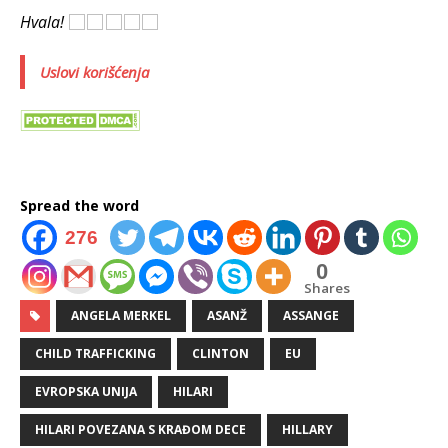
Hvala!
Uslovi korišćenja
Spread the word
276
0
Shares
ANGELA MERKEL
ASANŽ
ASSANGE
CHILD TRAFFICKING
CLINTON
EU
EVROPSKA UNIJA
HILARI
HILARI POVEZANA S KRAĐOM DECE
HILLARY