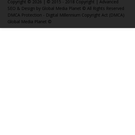
Copyright © 2026 | © 2015 - 2018 Copyright | Advanced
SEO & Design by Global Media Planet © All Rights Reserved
DMCA Protection - Digital Millennium Copyright Act (DMCA)
Global Media Planet ©