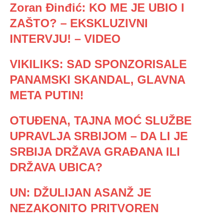
Zoran Đinđić: KO ME JE UBIO I
ZAŠTO? – EKSKLUZIVNI
INTERVJU! – VIDEO
VIKILIKS: SAD SPONZORISALE
PANAMSKI SKANDAL, GLAVNA
META PUTIN!
OTUĐENA, TAJNA MOĆ SLUŽBE
UPRAVLJA SRBIJOM – DA LI JE
SRBIJA DRŽAVA GRAĐANA ILI
DRŽAVA UBICA?
UN: DŽULIJAN ASANŽ JE
NEZAKONITO PRITVOREN