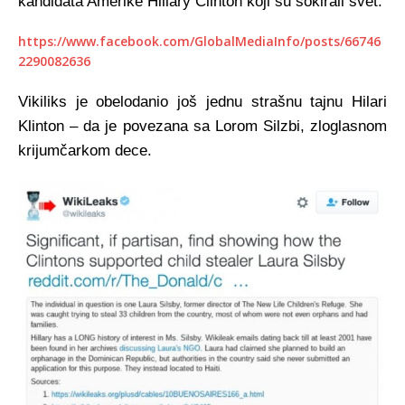
kandidata Amerike Hillary Clinton koji su šokirali svet.
https://www.facebook.com/GlobalMediaInfo/posts/66746
2290082636
Vikiliks je obelodanio još jednu strašnu tajnu Hilari
Klinton – da je povezana sa Lorom Silzbi, zloglasnom
krijumčarkom dece.