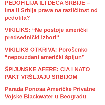
PEDOFILIJA ILI DECA SRBIJE –
Ima li Srbija prava na različitost od
pedofila?
VIKILIKS: “Ne postoje američki
predsednički izbori“
VIKILIKS OTKRIVA: Porošenko
“nepouzdani američki špijun”
ŠPIJUNSKE AFERE: CIA I NATO
PAKT VRŠLJAJU SRBIJOM
Parada Ponosa Američke Privatne
Vojske Blackwater u Beogradu