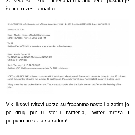
za šefa Bele kuće umešana u krađu dece, poslala je
šefici tu vest u mail-u:
Vikiliksovi tvitovi ubrzo su frapantno nestali a zatim je
po drugi put u istoriji Twitter-a, Twitter mreža u
potpuno prestala sa radom!