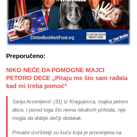
Preporučeno:
NIKO NEĆE DA POMOGNE MAJCI
PETORO DECE „Pitaju me što sam rađala
kad mi treba pomoć“
Sanja Arsenijević (31) iz Kragujevca, majka petoro
dece, i pored toga što nema nikakvih prihoda, nije
mogla da dobije dečiji dodatak.
Privatni izvršitelji su kuću koja je procenjena na