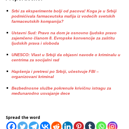
Srbi za eksperimente bolji od pacova! Koga je u Srbiji
podmićivala farmaceutska mafija iz vodećih svetskih
farmaceutskih kompanija?
Ustavni Sud: Pravo na dom je osnovno ljudsko pravo
zajemčeno članom 8. Evropske konvencije za zaštitu
ljudskih prava i sloboda
UNESCO: Vlast u Srbiji da objasni navode o kriminalu u
centrima za socijalni rad
Hapšenja i pretresi po Srbiji, učestvuje FBI –
organizovani kriminal
Bezbednosne službe pokrenule krivičnu istragu za
međunarodno usvajanje dece
Spread the word