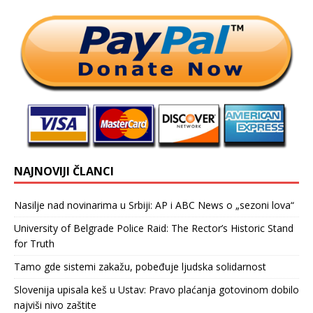
NAJNOVIJI ČLANCI
Nasilje nad novinarima u Srbiji: AP i ABC News o „sezoni lova“
University of Belgrade Police Raid: The Rector’s Historic Stand
for Truth
Tamo gde sistemi zakažu, pobeđuje ljudska solidarnost
Slovenija upisala keš u Ustav: Pravo plaćanja gotovinom dobilo
najviši nivo zaštite