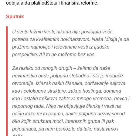
odbijala da plati odštetu i finansira reforme.
Sputnik
U svetu lažnih vesti, nikada nije postojala veća
potreba za kvalitetnim novinarstvom. Naša Misija je da
pružimo najnovije i relevantne vesti iz ljudske
perspektive. Ali to ne možemo bez vas.
Za razliku od mnogih drugih – želimo da naše
novinarstvo bude potpuno slobodno i što je moguće
otvorenije. Izlazak naših članaka, održavanje sajtova
kao i celokupne strukture, zakup hostinga, domena
kao i ostalih troškova zahteva mnogo vremena, novca i
napornog rada. Niko ne objavljuje članke i vesti na
način kako mi to radimo, dakle potpuno nezavisni od
bilo kojih struktura moći, interesnih grupa ili pak
pojedinaca, pa nam pomozite da tako nastavimo i