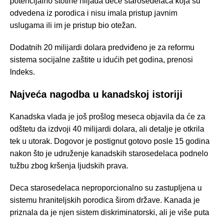
potencijalno stotine hiljada dece starosedelaca koja su
odvedena iz porodica i nisu imala pristup javnim
uslugama ili im je pristup bio otežan.
Dodatnih 20 milijardi dolara predviđeno je za reformu
sistema socijalne zaštite u idućih pet godina, prenosi
Indeks.
Najveća nagodba u kanadskoj istoriji
Kanadska vlada je još prošlog meseca objavila da će za
odštetu da izdvoji 40 milijardi dolara, ali detalje je otkrila
tek u utorak. Dogovor je postignut gotovo posle 15 godina
nakon što je udruženje kanadskih starosedelaca podnelo
tužbu zbog kršenja ljudskih prava.
Deca starosedelaca neproporcionalno su zastupljena u
sistemu hraniteljskih porodica širom države. Kanada je
priznala da je njen sistem diskriminatorski, ali je više puta