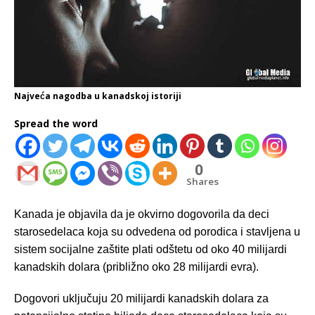
Najveća nagodba u kanadskoj istoriji
Spread the word
0
Shares
Kanada je objavila da je okvirno dogovorila da deci
starosedelaca koja su odvedena od porodica i stavljena u
sistem socijalne zaštite plati odštetu od oko 40 milijardi
kanadskih dolara (približno oko 28 milijardi evra).
Dogovori uključuju 20 milijardi kanadskih dolara za