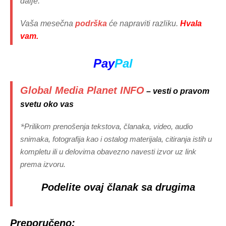
dalje.
Vaša mesečna
podrška
će napraviti razliku.
Hvala
vam.
Pay
Pal
Global Media Planet INFO
– vesti o pravom
svetu oko vas
*
Prilikom prenošenja tekstova, članaka, video, audio
snimaka, fotografija kao i ostalog materijala, citiranja istih u
kompletu ili u delovima obavezno navesti izvor uz link
prema izvoru.
Podelite ovaj članak sa drugima
Preporučeno: