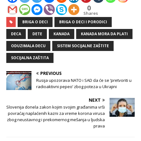
0
Shares
BRIGA O DECI
BRIGA O DECI I PORODICI
DECA
DETE
KANADA
KANADA MORA DA PLATI
ODUZIMALA DECU
SISTEM SOCIJALNE ZAŠTITE
SOCIJALNA ZAŠTITA
PREVIOUS
Rusija upozorava NATO i SAD da će se ‘pretvoriti u
radioaktivni pepeo’ zbog poteza u Ukrajini
NEXT
Slovenija donela zakon kojim svojim građanima vrši
povraćaj naplaćenih kazni za vreme korona virusa
zbog neustavnog i prekomernog mešanja u ljudska
prava