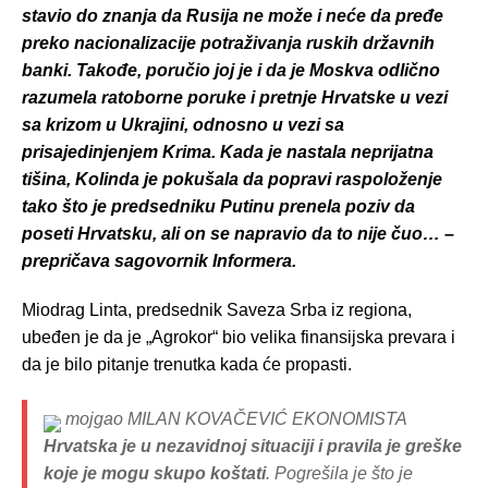
stavio do znanja da Rusija ne može i neće da pređe
preko nacionalizacije potraživanja ruskih državnih
banki. Takođe, poručio joj je i da je Moskva odlično
razumela ratoborne poruke i pretnje Hrvatske u vezi
sa krizom u Ukrajini, odnosno u vezi sa
prisajedinjenjem Krima. Kada je nastala neprijatna
tišina, Kolinda je pokušala da popravi raspoloženje
tako što je predsedniku Putinu prenela poziv da
poseti Hrvatsku, ali on se napravio da to nije čuo… –
prepričava sagovornik Informera.
Miodrag Linta, predsednik Saveza Srba iz regiona,
ubeđen je da je „Agrokor“ bio velika finansijska prevara i
da je bilo pitanje trenutka kada će propasti.
mojgao MILAN KOVAČEVIĆ EKONOMISTA
Hrvatska je u nezavidnoj situaciji
i pravila je greške
koje je mogu skupo koštati
. Pogrešila je što je