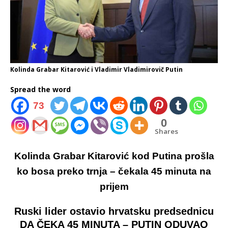
Kolinda Grabar Kitarović i Vladimir Vladimirovič Putin
Spread the word
73
0
Shares
Kolinda Grabar Kitarović kod Putina prošla
ko bosa preko trnja – čekala 45 minuta na
prijem
Ruski lider ostavio hrvatsku predsednicu
DA ČEKA 45 MINUTA – PUTIN ODUVAO