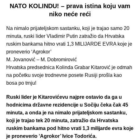
NATO KOLINDU! – prava istina koju vam
niko neće reći
Na nimalo prijateljskom sastanku, koji je trajao samo 20
minuta, ruski lider Vladimir Putin zatražio da Hrvatska
ruskim bankama hitno vrati 1,3 MILIJARDE EVRA koje je
proneverio ‘Agrokor’
M. Jovanović – M. Dobromirović
Hrvatska predsednica Kolinda Grabar Kitarović je odmah
na početku svoje trodnevne posete Rusiji prošla kao
bosa po trnju!
Ruski lider je Kitarovićevu najpre ostavio da ga u
hodnicima državne rezidencije u Sočiju čeka čak 45
minuta, a onda je na nimalo prijateljskom sastanku,
koji je trajao tek 20 minuta, zatražio da Hrvatska
ruskim bankama pod hitno vrati 1,3 milijarde evra koje
je proneverio ‘Agrokor’ Ivice Todorića.