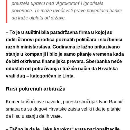
preuzela upravu nad ‘Agrokorom’ i ignorisala
poverioce. To može uvećavati pravo poverilaca banke
da traže otplatu od države.
– To je u suštini bila paradržavna firma u kojoj su
radili članovi porodica poznatih političara i službenici
raznih ministarstava. Godinama je lažno prikazivano
stanje u kompaniji i bilo je samo pitanje vremena kada
će biti otkrivena finansijska prevara. Sberbanka neće
odustati od potraživanja i tražiće način da Hrvatska
vrati dug – kategoričan je Linta.
Rusi pokrenuli arbitražu
Komentarišući ove navode, poreski stručnjak Ivan Raonić
smatra da su dugovi Hrvatske zaista veliki i da je pitanje
da li su u stanju da ih vrate.
– Tačno je da je „leks Agrokor“ vrsta nacionalizacije