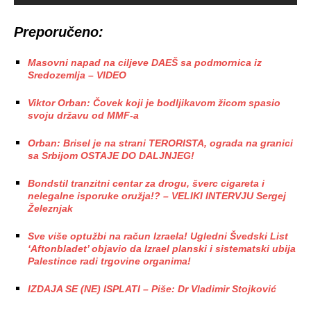
Preporučeno:
Masovni napad na ciljeve DAEŠ sa podmornica iz
Sredozemlja – VIDEO
Viktor Orban: Čovek koji je bodljikavom žicom spasio
svoju državu od MMF-a
Orban: Brisel je na strani TERORISTA, ograda na granici
sa Srbijom OSTAJE DO DALJNJEG!
Bondstil tranzitni centar za drogu, šverc cigareta i
nelegalne isporuke oružja!? – VELIKI INTERVJU Sergej
Železnjak
Sve više optužbi na račun Izraela! Ugledni Švedski List
‘Aftonbladet’ objavio da Izrael planski i sistematski ubija
Palestince radi trgovine organima!
IZDAJA SE (NE) ISPLATI – Piše: Dr Vladimir Stojković