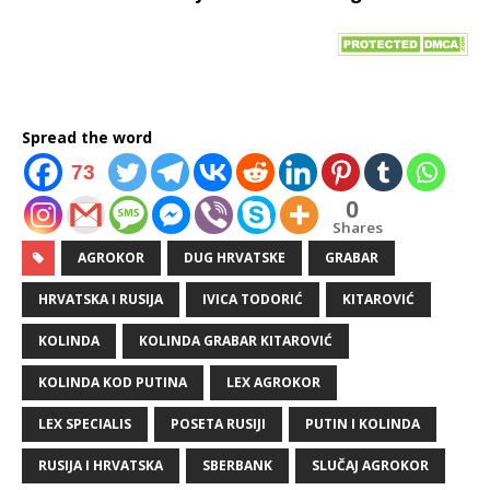
Spread the word
73
0
Shares
AGROKOR
DUG HRVATSKE
GRABAR
HRVATSKA I RUSIJA
IVICA TODORIĆ
KITAROVIĆ
KOLINDA
KOLINDA GRABAR KITAROVIĆ
KOLINDA KOD PUTINA
LEX AGROKOR
LEX SPECIALIS
POSETA RUSIJI
PUTIN I KOLINDA
RUSIJA I HRVATSKA
SBERBANK
SLUČAJ AGROKOR