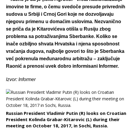
imovine te firme, o čemu svedoče presude privrednih
sudova u Srbiji i Crnoj Gori koje ne dozvoljavaju
njegovu primenu u domaćim uslovima. Nezvanično
se priča da je Kitarovićeva otišla u Rusiju zbog
problema sa potraživanjima Sberbanke. Koliko se
inače ozbiljno shvata Hrvatska i njena sposobnost
vraćanja dugova, najbolje govori to što je Sberbanka
već pokrenula međunarodnu arbitražu – zaključuje
Raonić a prenosi uvek dobro informisani Informer.
Izvor: Informer
Russian President Vladimir Putin (R) looks on Croatian
President Kolinda Grabar-Kitarovic (L) during their
meeting on October 18, 2017, in Sochi, Russia.