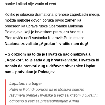
banke i nikad nije vratio ni cent.
Koliko je situacija dramatična, prenose zagrebački mediji,
možda najbolje govori poruka prvog zamenika
predsednika uprave ruske Sberbanke Maksima
Poletajeva, koji je hrvatskom premijeru Andreju
Plenkoviću uoči sastanka Kitarović-Putin rekao:
Nacionalizovali ste „Agrokor“, vratite nam dug!
– S obzirom na to da je Hrvatska nacionalizovala
„Agrokor“, to je sada dug hrvatske vlade. Hrvatska bi
trebalo da pretvori dug u državne obveznice i isplati
nas – podvukao je Poletajev.
Lopatom na bager
Putin je Kolindi poručio da je Moskva odlično
razumela pretnje Hrvatske u vezi sa krizom u Ukrajini,
odnosno u vezi sa prisajedinjenjem Krima