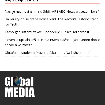
Nasilje nad novinarima u Srbiji: AP i ABC News o „sezoni lova“
University of Belgrade Police Raid: The Rector’s Historic Stand
for Truth
Tamo gde sistemi zakažu, pobeđuje ljudska solidarnost
Slovenija upisala keš u Ustav: Pravo plaćanja gotovinom dobilo
najviši nivo zaštite
Obraćanje studenta Pravnog fakulteta: „Da li shvatate…“