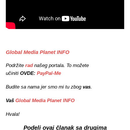
Global Media Planet INFO
Podržite
rad
našeg portala. To možete
učiniti
OVDE:
PayPal-Me
Budite sa nama jer smo mi tu zbog
vas
.
Vaš
Global Media Planet INFO
Hvala!
Podeli ovaj članak sa drugima