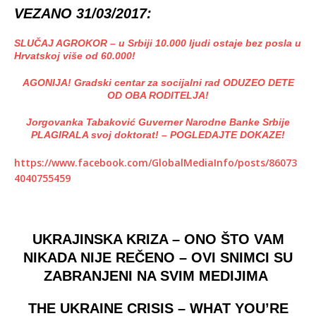
VEZANO 31/03/2017:
SLUČAJ AGROKOR – u Srbiji 10.000 ljudi ostaje bez posla u
Hrvatskoj više od 60.000!
AGONIJA! Gradski centar za socijalni rad ODUZEO DETE
OD OBA RODITELJA!
Jorgovanka Tabaković Guverner Narodne
Banke Srbije
PLAGIRALA svoj doktorat! – POGLEDAJTE DOKAZE!
https://www.facebook.com/GlobalMediaInfo/posts/86073
4040755459
UKRAJINSKA KRIZA – ONO ŠTO VAM
NIKADA NIJE REČENO
– OVI SNIMCI SU
ZABRANJENI NA SVIM MEDIJIMA
THE UKRAINE CRISIS – WHAT YOU’RE