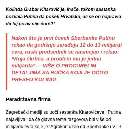
Kolinda Grabar Kitarović
je, inače, tokom sastanka
pozvala Putina da poseti Hrvatsku, ali se on napravio
da taj poziv nije čuo!?!
Nakon što je prvi čovek Sberbanke Putinu
rekao da godišnje zarađuju 12 do 13 milijardi
evra, ruski predsednik se nasmejao i rekao:
“Koja škrtica, a problem mu je jedna
milijarda”. – VIŠE O PROCURELIM
DETALJIMA SA RUČKA KOJI JE OČITO
PRESEO KOLINDI
Paradržavna firma
Zagrebački mediji su uoči sastanka Kitarovićeve i Putina
najavljivali da će glavna tema razgovora biti više od
milijardu evra koje je ‘Agrokor’ uzeo od Sberbanke i VTB