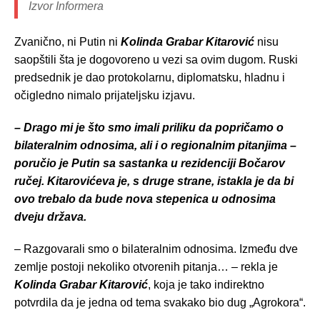
Izvor Informera
Zvanično, ni Putin ni
Kolinda Grabar Kitarović
nisu
saopštili šta je dogovoreno u vezi sa ovim dugom. Ruski
predsednik je dao protokolarnu, diplomatsku, hladnu i
očigledno nimalo prijateljsku izjavu.
– Drago mi je što smo imali priliku da popričamo o
bilateralnim odnosima, ali i o regionalnim pitanjima –
poručio je Putin sa sastanka u rezidenciji Bočarov
ručej. Kitarovićeva je, s druge strane, istakla je da bi
ovo trebalo da bude nova stepenica u odnosima
dveju država.
– Razgovarali smo o bilateralnim odnosima. Između dve
zemlje postoji nekoliko otvorenih pitanja… – rekla je
Kolinda Grabar Kitarović
, koja je tako indirektno
potvrdila da je jedna od tema svakako bio dug „Agrokora“.