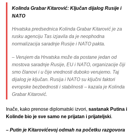
Kolinda Grabar Kitarović
: Ključan dijalog Rusije i
NATO
Hrvatska predsednica Kolinda Grabar Kitarović je za
rusku agenciju Tas izjavila da je neophodna
normalizacija saradnje Rusije i NATO pakta.
– Verujem da Hrvatska može da postane jedan od
mostova saradnje Rusije, EU i NATO, organizacije čiji
smo članovi i u čije vrednosti duboko verujemo. Taj
dijalog je ključan. Rusija i NATO su ključni faktori
evropske bezbednosti i stabilnosti – kazala je Kolinda
Grabar Kitarović.
Inače, kako prenose diplomatski izvori,
sastanak Putina i
Kolinde bio je sve samo ne prijatan i prijateljski
.
– Putin je Kitarovićevoj odmah na početku razgovora