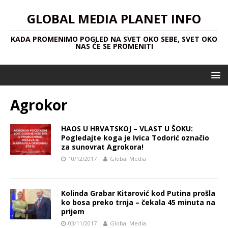
GLOBAL MEDIA PLANET INFO
KADA PROMENIMO POGLED NA SVET OKO SEBE, SVET OKO
NAS ĆE SE PROMENITI
Agrokor
HAOS U HRVATSKOJ – VLAST U ŠOKU:
Pogledajte koga je Ivica Todorić označio
za sunovrat Agrokora!
10/12/2017
Global Media
Kolinda Grabar Kitarović kod Putina prošla
ko bosa preko trnja – čekala 45 minuta na
prijem
03/11/2017
Global Media