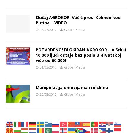
Slučaj AGROKOR: Vučić prosi Kolindu kod
Putina – VIDEO
02/05/2017
Global Media
POTVRĐENO! BLOKIRAN AGROKOR – u Srbiji
10.000 ljudi ostaje bez posla u Hrvatskoj
više od 60.000!
31/03/2017
Global Media
Manipulacija emocijama i mislima
25/08/2015
Global Media