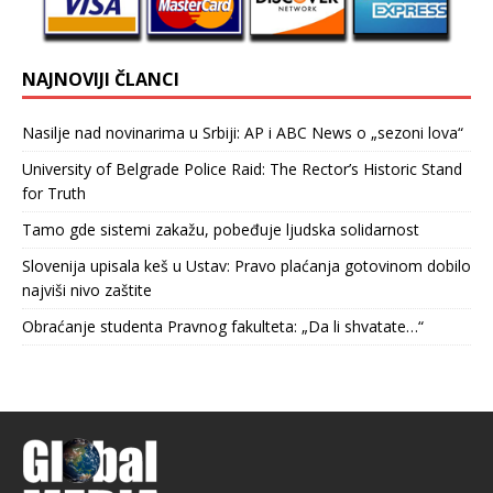
NAJNOVIJI ČLANCI
Nasilje nad novinarima u Srbiji: AP i ABC News o „sezoni lova“
University of Belgrade Police Raid: The Rector’s Historic Stand
for Truth
Tamo gde sistemi zakažu, pobeđuje ljudska solidarnost
Slovenija upisala keš u Ustav: Pravo plaćanja gotovinom dobilo
najviši nivo zaštite
Obraćanje studenta Pravnog fakulteta: „Da li shvatate…“