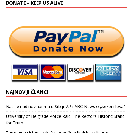
DONATE – KEEP US ALIVE
NAJNOVIJI ČLANCI
Nasilje nad novinarima u Srbiji: AP i ABC News o „sezoni lova“
University of Belgrade Police Raid: The Rector’s Historic Stand
for Truth
Tamo gde sistemi zakažu, pobeđuje ljudska solidarnost