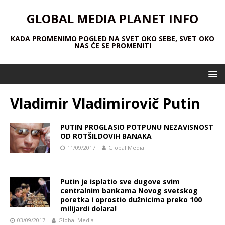
GLOBAL MEDIA PLANET INFO
KADA PROMENIMO POGLED NA SVET OKO SEBE, SVET OKO
NAS ĆE SE PROMENITI
Vladimir Vladimirovič Putin
PUTIN PROGLASIO POTPUNU NEZAVISNOST
OD ROTŠILDOVIH BANAKA
11/09/2017
Global Media
Putin je isplatio sve dugove svim
centralnim bankama Novog svetskog
poretka i oprostio dužnicima preko 100
milijardi dolara!
03/09/2017
Global Media