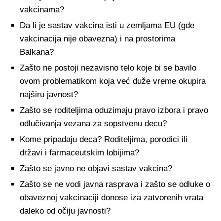
vakcinama?
Da li je sastav vakcina isti u zemljama EU (gde
vakcinacija nije obavezna) i na prostorima
Balkana?
Zašto ne postoji nezavisno telo koje bi se bavilo
ovom problematikom koja već duže vreme okupira
najširu javnost?
Zašto se roditeljima oduzimaju pravo izbora i pravo
odlučivanja vezana za sopstvenu decu?
Kome pripadaju deca? Roditeljima, porodici ili
državi i farmaceutskim lobijima?
Zašto se javno ne objavi sastav vakcina?
Zašto se ne vodi javna rasprava i zašto se odluke o
obaveznoj vakcinaciji donose iza zatvorenih vrata
daleko od očiju javnosti?