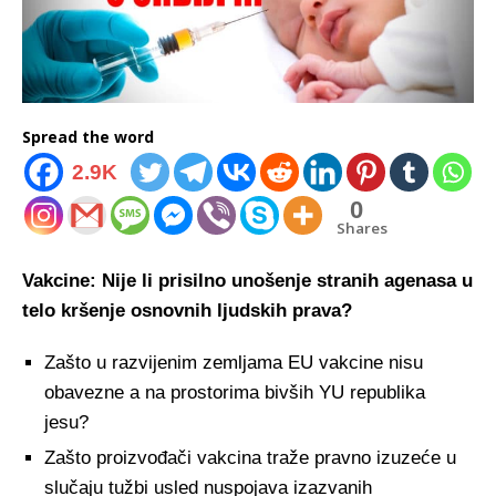
Spread the word
2.9K
0
Shares
Vakcine: Nije li prisilno unošenje stranih agenasa u
telo kršenje osnovnih ljudskih prava?
Zašto u razvijenim zemljama EU vakcine nisu
obavezne a na prostorima bivših YU republika
jesu?
Zašto proizvođači vakcina traže pravno izuzeće u
slučaju tužbi usled nuspojava izazvanih