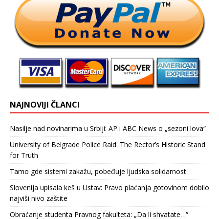
NAJNOVIJI ČLANCI
Nasilje nad novinarima u Srbiji: AP i ABC News o „sezoni lova“
University of Belgrade Police Raid: The Rector’s Historic Stand
for Truth
Tamo gde sistemi zakažu, pobeđuje ljudska solidarnost
Slovenija upisala keš u Ustav: Pravo plaćanja gotovinom dobilo
najviši nivo zaštite
Obraćanje studenta Pravnog fakulteta: „Da li shvatate…“