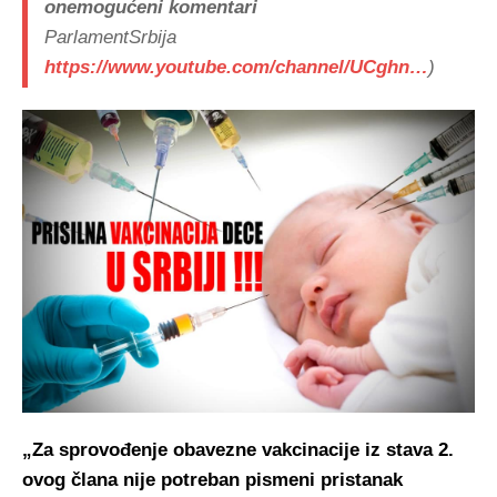
onemogućeni komentari
ParlamentSrbija
https://www.youtube.com/channel/UCghn…
)
„Za sprovođenje obavezne vakcinacije iz stava 2.
ovog člana nije potreban pismeni pristanak