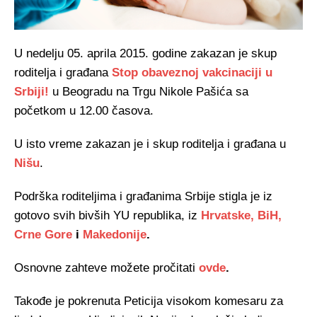
U nedelju 05. aprila 2015. godine zakazan je skup
roditelja i građana
Stop obaveznoj vakcinaciji u
Srbiji!
u Beogradu na Trgu Nikole Pašića sa
početkom u 12.00 časova.
U isto vreme zakazan je i skup roditelja i građana u
Nišu
.
Podrška roditeljima i građanima Srbije stigla je iz
gotovo svih bivših YU republika, iz
Hrvatske,
BiH,
Crne Gore
i
Makedonije
.
Osnovne zahteve možete pročitati
ovde
.
Takođe je pokrenuta Peticija visokom komesaru za