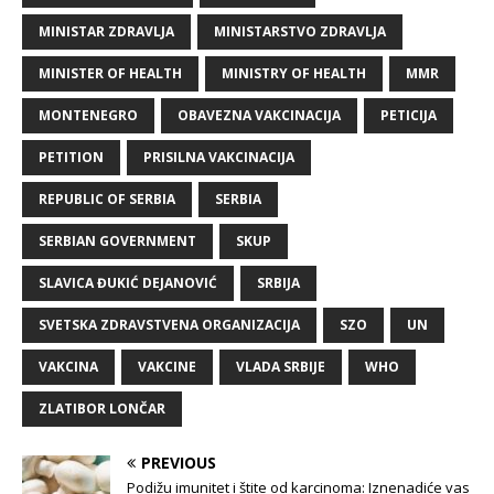
MINISTAR ZDRAVLJA
MINISTARSTVO ZDRAVLJA
MINISTER OF HEALTH
MINISTRY OF HEALTH
MMR
MONTENEGRO
OBAVEZNA VAKCINACIJA
PETICIJA
PETITION
PRISILNA VAKCINACIJA
REPUBLIC OF SERBIA
SERBIA
SERBIAN GOVERNMENT
SKUP
SLAVICA ĐUKIĆ DEJANOVIĆ
SRBIJA
SVETSKA ZDRAVSTVENA ORGANIZACIJA
SZO
UN
VAKCINA
VAKCINE
VLADA SRBIJE
WHO
ZLATIBOR LONČAR
PREVIOUS
Podižu imunitet i štite od karcinoma: Iznenadiće vas