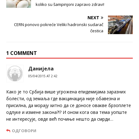
koliko su šampinjoni zapravo zdravi!
NEXT
CERN ponovo pokreće Veliki hadronski sudarač
čestica
1 COMMENT
Данијела
05/04/2015 AT 2:42
Како је то Србија више угрожена епидемијама заразних
болести, од земаља где вакцинација није обавезна и
присилна, да морају хитно да се доносе овакве брзоплете
одлуке и измене закона?!? И оном кога ова тема уопште
не интересује, овде већ почиње нешто да смрди…
ОДГОВОРИ