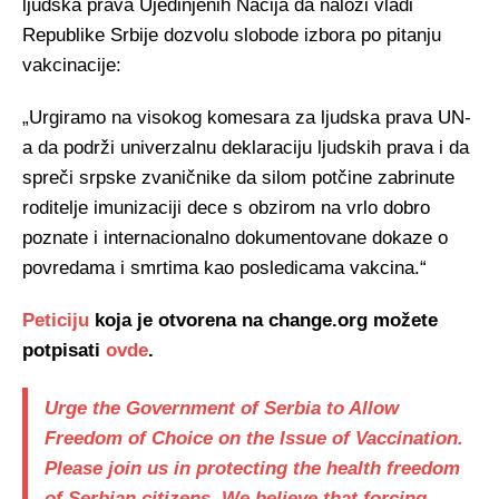
ljudska prava Ujedinjenih Nacija da naloži vladi
Republike Srbije dozvolu slobode izbora po pitanju
vakcinacije:
„Urgiramo na visokog komesara za ljudska prava UN-
a da podrži univerzalnu deklaraciju ljudskih prava i da
spreči srpske zvaničnike da silom potčine zabrinute
roditelje imunizaciji dece s obzirom na vrlo dobro
poznate i internacionalno dokumentovane dokaze o
povredama i smrtima kao posledicama vakcina.“
Peticiju
koja je otvorena na change.org možete
potpisati
ovde
.
Urge the Government of Serbia to Allow
Freedom of Choice on the Issue of Vaccination.
Please join us in protecting the health freedom
of Serbian citizens. We believe that forcing