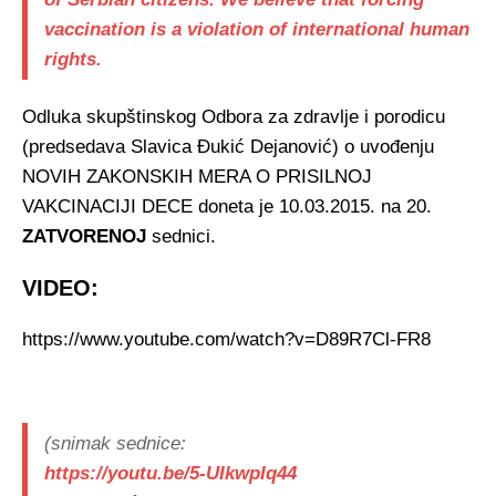
vaccination is a violation of international human
rights.
Odluka skupštinskog Odbora za zdravlje i porodicu
(predsedava Slavica Đukić Dejanović) o uvođenju
NOVIH ZAKONSKIH MERA O PRISILNOJ
VAKCINACIJI DECE doneta je 10.03.2015. na 20.
ZATVORENOJ
sednici.
VIDEO:
https://www.youtube.com/watch?v=D89R7Cl-FR8
(snimak sednice:
https://youtu.be/5-UIkwpIq44