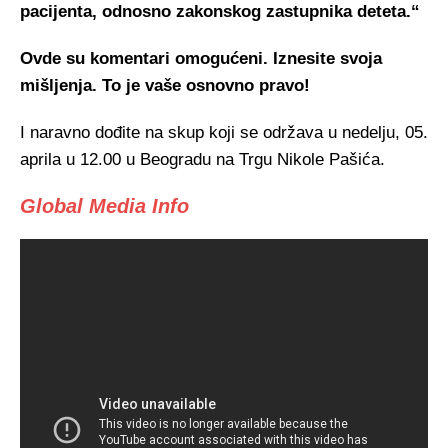
pacijenta, odnosno zakonskog zastupnika deteta.“
Ovde su komentari omogućeni. Iznesite svoja
mišljenja. To je vaše osnovno pravo!
I naravno dođite na skup koji se održava u nedelju, 05.
aprila u 12.00 u Beogradu na Trgu Nikole Pašića.
Global Media Info