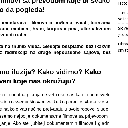
ilmovi sa prevodom koje bi svako
Histo
ao da pogleda!
Tamo 
solid
umentaraca i filmova o buđenju svesti, teorijama
Slove
uci, medicini, hrani, korporacijama, alternativnom
gotov
nosti i istini.
Obrać
ite na thumb videa. Gledajte besplatno bez ikakvih
shva
bez redirekcija na druge nepouzdane sajtove, bez
samo iluzija? Kako vidimo? Kako
vari koje nas okružuju?
o i dodatna pitanja o svetu oko nas kao i onom svetu
tinu o svemu što vam velike korporacije, vlada, vjera i
te na koje vas načine pretvaraju u svoje robove, sluge i
esemo najbolje dokumentarne filmove sa prijevodom i
je. Ako ste ljubitelj dokumentarnih filmova i gladni