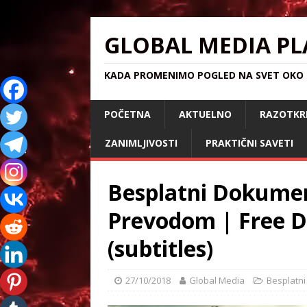
GLOBAL MEDIA PL
KADA PROMENIMO POGLED NA SVET OKO S
POČETNA
AKTUELNO
RAZOTKR
ZANIMLJIVOSTI
PRAKTIČNI SAVETI
Besplatni Dokumen
Prevodom | Free 
(subtitles)
27/10/2018
Global Media
Besplatn