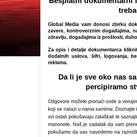
Besplatni dokumentarni f
treb
Global Media vam donosi z
birku dok
zavere, kontroverznim događajima, na
zdravlju, događajima iz prošlosti, duhov
Za opis i detalje dokumentarca klikn
dodatnih uslova, šifri, logovanja, 
reklama.
Da li je sve oko nas 
percipiramo st
Odgovore možete pronaći ovde a verujem
koji se nalazi u nama samima. Doznajte is
svi ostali pokušavaju zataškati te saznaj
marionete. Naš je zadatak da vam pren
pokušamo da vas navedemo na razmišljan