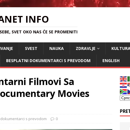
ANET INFO
EBE, SVET OKO NAS ĆE SE PROMENITI
IVANJE
SVEST
NAUKA
ZDRAVLJE
KULTUR
BESPLATNI DOKUMENTARCI S PREVODOM
ENGLISH
tarni Filmovi Sa
Documentary Movies
PRE
i dokumentarci s prevodom
0