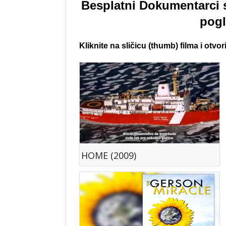
Besplatni Dokumentarci 
pogl
Kliknite na sličicu (thumb) filma i otv
HOME (2009)