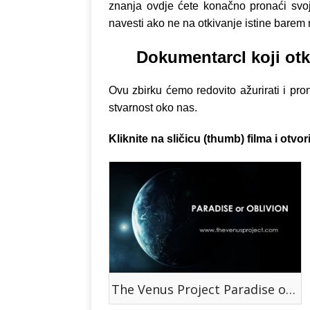
znanja ovdje ćete konačno pronaći svoj
navesti ako ne na otkivanje istine barem
DokumentarcI koji otk
Ovu zbirku ćemo redovito ažurirati i pro
stvarnost oko nas.
Kliknite na sličicu (thumb) filma i otv
The Venus Project Paradise or Oblivion - Venus Projekat Raj Ili Zaborav