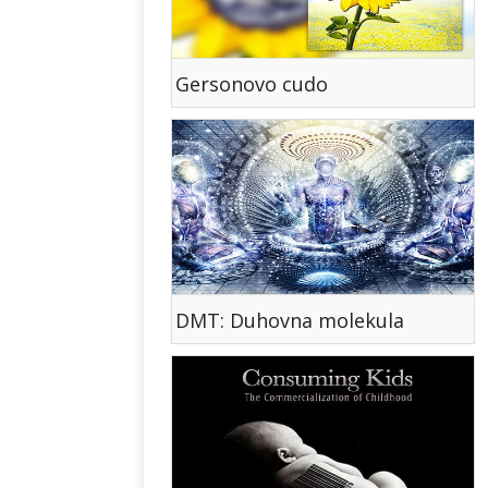
Gersonovo cudo
DMT: Duhovna molekula