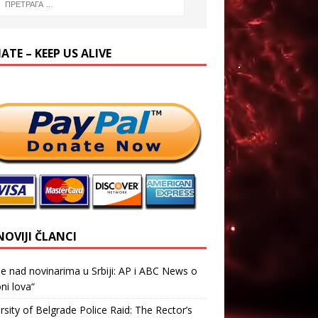
TE – KEEP US ALIVE
NOVIJI ČLANCI
je nad novinarima u Srbiji: AP i ABC News o
ni lova“
rsity of Belgrade Police Raid: The Rector’s