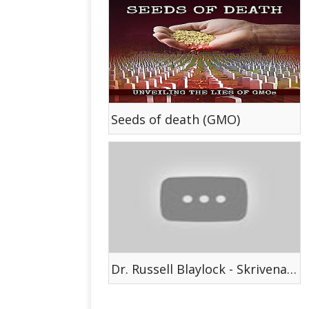
Seeds of death (GMO)
Dr. Russell Blaylock - Skrivena istina o cijepljenju, fluoridiranoj vodi i eugenici