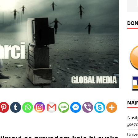
DONA
NAJ
Nasil
„sezo
Unive