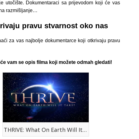
e utočište. Dokumentaraci sa prijevodom koji će vas
 na razmišljanje…
rivaju pravu stvarnost oko nas
naći za vas najbolje dokumentarce koji otkrivaju pravu
oriće vam se opis filma koji možete odmah gledati!
THRIVE: What On Earth Will It Take?