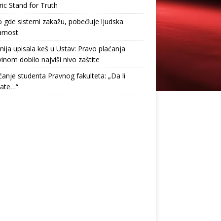
ric Stand for Truth
gde sistemi zakažu, pobeđuje ljudska
arnost
nija upisala keš u Ustav: Pravo plaćanja
inom dobilo najviši nivo zaštite
anje studenta Pravnog fakulteta: „Da li
tate…“