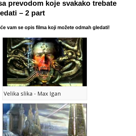
sa prevodom koje svakako trebate
edati – 2 part
oriće vam se opis filma koji možete odmah gledati!
Velika slika - Max Igan