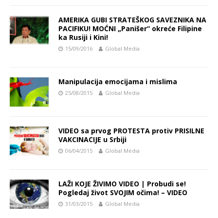
AMERIKA GUBI STRATEŠKOG SAVEZNIKA NA
PACIFIKU! MOĆNI „Panišer“ okreće Filipine
ka Rusiji i Kini!
15/09/2016
Global Media
Manipulacija emocijama i mislima
25/08/2015
Global Media
VIDEO sa prvog PROTESTA protiv PRISILNE
VAKCINACIJE u Srbiji
06/04/2015
Global Media
LAŽI KOJE ŽIVIMO VIDEO | Probudi se!
Pogledaj život SVOJIM očima! – VIDEO
31/03/2015
Global Media