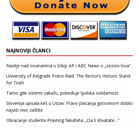
NAJNOVIJI ČLANCI
Nasilje nad novinarima u Srbiji: AP i ABC News o „sezoni lova“
University of Belgrade Police Raid: The Rector’s Historic Stand
for Truth
Tamo gde sistemi zakažu, pobeđuje ljudska solidarnost
Slovenija upisala keš u Ustav: Pravo plaćanja gotovinom dobilo
najviši nivo zaštite
Obraćanje studenta Pravnog fakulteta: „Da li shvatate…“