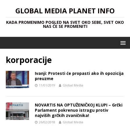
GLOBAL MEDIA PLANET INFO
KADA PROMENIMO POGLED NA SVET OKO SEBE, SVET OKO
NAS ĆE SE PROMENITI
korporacije
Ivanji: Protesti će propasti ako ih opozicija
preuzme
11/01/2019
Global Media
NOVARTIS NA OPTUŽENIČKOJ KLUPI – Grčki
Parlament pokrenuo istragu protiv
najviših grčkih zvaničnika!
26/02/2018
Global Media